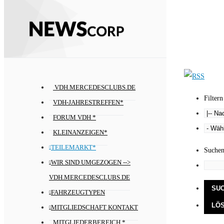
VDH.MERCEDESCLUBS.DE
Filtern
VDH-JAHRESTREFFEN*
FORUM VDH *
KLEINANZEIGEN*
TEILEMARKT*
Suche
WIR SIND UMGEZOGEN -->
VDH.MERCEDESCLUBS.DE
FAHRZEUGTYPEN
MITGLIEDSCHAFT KONTAKT
MITGLIEDERBEREICH *