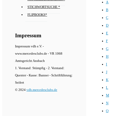
A
STICHWORTSUCHE *
B
FLIPBOOKS*
C
D
E
Impressum
F
Impressum vdh e.V. -
G
www.mercedesclubs.de - VR 1068
H
Amtsgericht Ansbach
I
1. Vorstand: Stümpfig - 2. Vorstand:
J
Quenter - Kasse: Banner - Schriftführung:
K
Seifert
L
© 2024
vdh.mercedesclubs.de
M
N
O