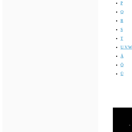
P
Q
R
S
T
U.V.W
Ä
Ö
Ü