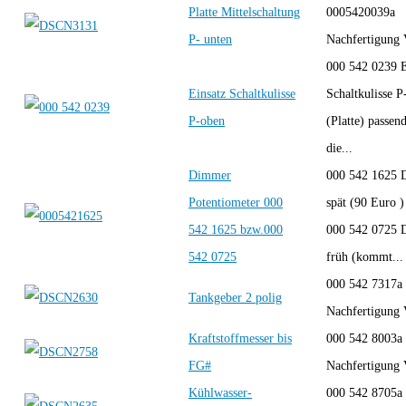
Platte Mittelschaltung
0005420039a
P- unten
Nachfertigung
000 542 0239 E
Einsatz Schaltkulisse
Schaltkulisse P
P-oben
(Platte) passend
die...
Dimmer
000 542 1625
Potentiometer 000
spät (90 Euro )
542 1625 bzw.000
000 542 0725
542 0725
früh (kommt...
000 542 7317a
Tankgeber 2 polig
Nachfertigung
Kraftstoffmesser bis
000 542 8003a
FG#
Nachfertigun
Kühlwasser-
000 542 8705a