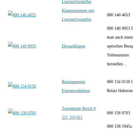
Leerlaufversteller
Klappenstutzen mit
000 140 4653
Leerlaufversteller
000 140 9953 
man auch einen
Drosselklappe
optischen Bezu
Teilenummer
herstellen...
Relaisgummis
000 154 0150
Eigenproduktion
Relais Halter
Zuendspule Bosch 0
000 158 0703
221 119 021
000 158 1945a