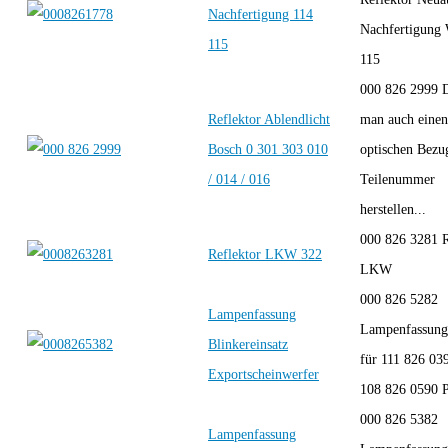
Nachfertigung 114
Nachfertigung
115
115
000 826 2999 
Reflektor Ablendlicht
man auch einen
Bosch 0 301 303 010
optischen Bezu
/ 014 / 016
Teilenummer
herstellen...
000 826 3281 R
Reflektor LKW 322
LKW
000 826 5282
Lampenfassung
Lampenfassung 
Blinkereinsatz
für 111 826 0
Exportscheinwerfer
108 826 0590 P
000 826 5382
Lampenfassung