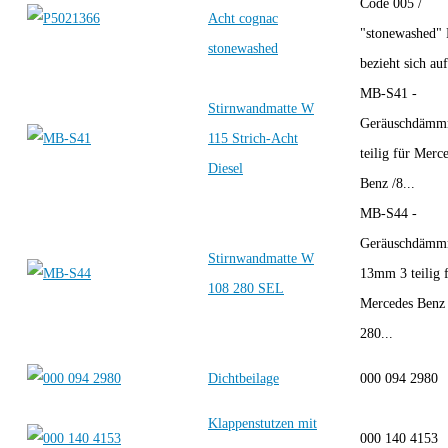
Code 005 /
Acht cognac
"stonewashed" 
stonewashed
bezieht sich auf
MB-S41 -
Stirnwandmatte W
Geräuschdämm
115 Strich-Acht
teilig für Merc
Diesel
Benz /8...
MB-S44 -
Geräuschdämm
Stirnwandmatte W
13mm 3 teilig 
108 280 SEL
Mercedes Ben
280...
Dichtbeilage
000 094 2980
Klappenstutzen mit
000 140 415