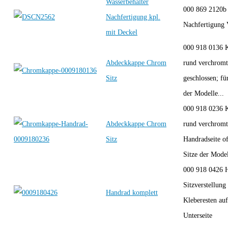
Wasserbehälter
000 869 2120
Nachfertigung kpl.
Nachfertigung
mit Deckel
000 918 0136 
Abdeckkappe Chrom
rund verchromt
Sitz
geschlossen; fü
der Modelle...
000 918 0236 
Abdeckkappe Chrom
rund verchromt
Sitz
Handradseite o
Sitze der Model
000 918 0426 
Sitzverstellung
Handrad komplett
Kleberesten auf
Unterseite