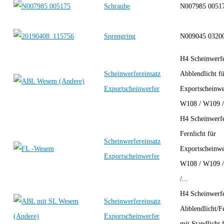
Schraube
N007985 00
Sprengring
N009045 0320
H4 Scheinwerfe
Scheinwerfereinsatz
Abblendlicht f
Exportscheinwerfer
Exportscheinwe
W108 / W109 /
H4 Scheinwerfe
Fernlicht für
Scheinwerfereinsatz
Exportscheinwe
Exportscheinwerfer
W108 / W109 
/...
H4 Scheinwerfe
Scheinwerfereinsatz
Abblendlicht/Fe
Exportscheinwerfer
mit Standlicht f