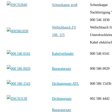
Schutzkappe groß
Schutzkappe
Nachfertigun
000 546 1830
Wellschlauch ZV
Wellschlauch f
108- 115
Unterdruckleit
Kabel elektrisch
Kabelverbinder
000 546 6541
Reparatursatz
000 586 0929
Dichtungssatz ATE
000 586 1543b
Dichtungssatz
002 586 4442
Reparatursatz