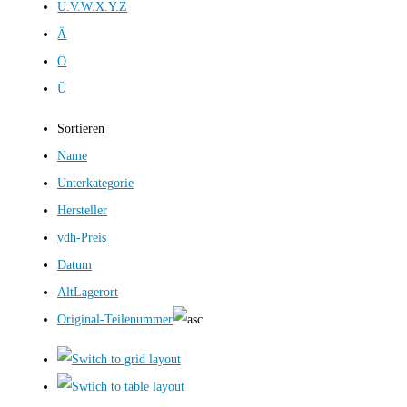
U.V.W.X.Y.Z
Ä
Ö
Ü
Sortieren
Name
Unterkategorie
Hersteller
vdh-Preis
Datum
AltLagerort
Original-Teilenummer