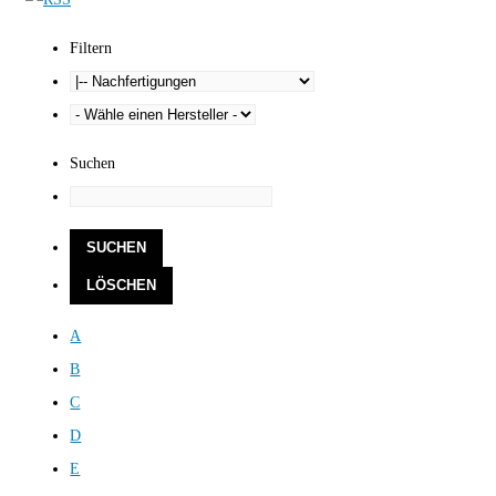
Filtern
Suchen
A
B
C
D
E