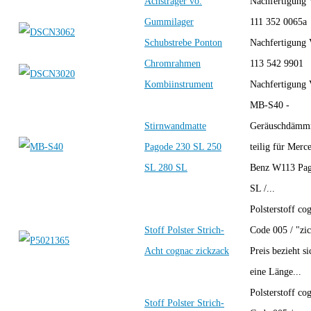
Achsträger vo.
Nachfertigung
Gummilager
111 352 0065a
Schubstrebe Ponton
Nachfertigung
Chromrahmen
113 542 9901
Kombiinstrument
Nachfertigung
MB-S40 -
Stirnwandmatte
Geräuschdämm
Pagode 230 SL 250
teilig für Merc
SL 280 SL
Benz W113 Pag
SL /...
Polsterstoff co
Stoff Polster Strich-
Code 005 / "zi
Acht cognac zickzack
Preis bezieht si
eine Länge...
Polsterstoff co
Stoff Polster Strich-