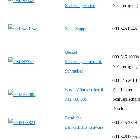
Sicherungskasten
Nachfertigun
Schutzkappe
000 545 0745
Deckel
000 545 1003
Sicherungskasten mit
Nachfertigun
Schrauben
000 545 2013
Bosch Zündschalter 0
Zündstalter
342 106 005
Schlüsselschalt
Bosch...
Fernlicht
000 545 3824
Blinkschalter schwarz
000 546 0035a