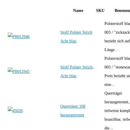
Name
SKU
Benennu
Polsterstoff bl
Stoff Polster Strich
003 / "zickzack
Acht blau
bezieht sich auf
Länge...
Polsterstoff bl
Stoff Polster Strich-
003 / "stonewa
Acht blau
Preis bezieht si
eine...
Querträger
herausgetrennt,
Querträger 108
teilweise kompl
herausgetrennt
brauchbar, teil
die...