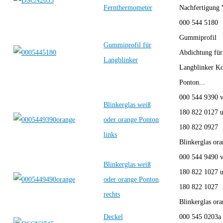
Fernthermometer
Nachfertigung
000 544 5180
Gummiprofil
Gummiprofil für
Abdichtung für 
Langblinker
Langblinker Ko
Ponton...
000 544 9390 v
Blinkerglas weiß
180 822 0127 
oder orange Ponton
180 822 0927
links
Blinkerglas ora
000 544 9490 v
Blinkerglas weiß
180 822 1027 
oder orange Ponton
180 822 1027
rechts
Blinkerglas ora
Deckel
000 545 0203a