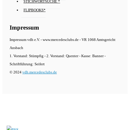
STICHWORTSUCHE *
FLIPBOOKS*
Impressum
Impressum vdh e.V. - www.mercedesclubs.de - VR 1068 Amtsgericht
Ansbach
1. Vorstand: Stümpfig - 2. Vorstand: Quenter - Kasse: Banner -
Schriftführung: Seifert
© 2024
vdh.mercedesclubs.de