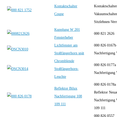
Kontaktschalter
Kontaktschalter
Coupe
Vakuumschalter
Sitzlehnen-Ver
Kupplung W 201
000 821 2626
Fensterheber
Lichtfenster am
000 826 0167
Stoßfängerhorn spät
Nachfertigung
Chromblende
000 826 0177a
Stoßfängerhorn-
Nachfertigung
Leuchte
000 826 0178a
Reflektor Bilux
Reflektor Neua
Nachfertigung 108
Nachfertigung
109 111
109 111
000 826 0557