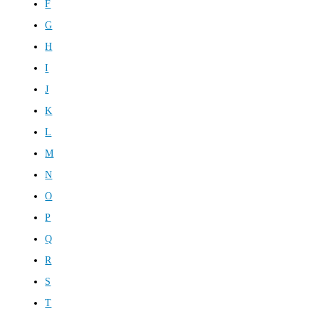
F
G
H
I
J
K
L
M
N
O
P
Q
R
S
T