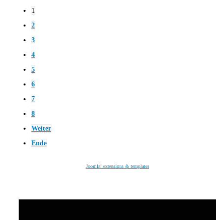
1
2
3
4
5
6
7
8
Weiter
Ende
Joomla! extensions & templates