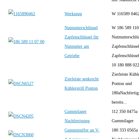
Werkzeug
W 116589 04
Nutmutterschlüssel
W 186 589 110
Zapfenschlüssel für
Nutmutterschlü
Nutmutter am
Zapfenschlüsse
Getriebe
Zapfenschlüssel 
10 180 888 02
Zierleiste Kühle
Zierleiste senkrecht
Ponton und
Kühlergrill Ponton
180aNachferti
bereits...
Gummilager
112 350 0475a
Nachfertigung
Gummilager
Gummipuffer an V-
180 333 0565a