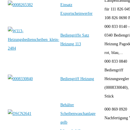
Lampenfassung 
Einsatz
für 111 826 0
Exportscheinwerfer
108 826 0690 P
000 833 0140 -
Bediengriffe Satz
0340 Bediengri
Heizung 113
Heizung Pagode
rot, blau,...
000 833 0840
Bediengriff
Bediengriff Heizung
Heizungsregler
(0008330040), 
Stück
Behälter
000 869 0920
Scheibenwaschanlage
Nachfertigung
gelb