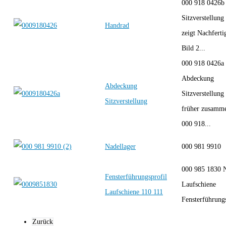
000 918 0426b
Sitzverstellung
Handrad
zeigt Nachferti
Bild 2...
000 918 0426a
Abdeckung
Abdeckung
Sitzverstellung
Sitzverstellung
früher zusamm
000 918...
Nadellager
000 981 99
000 985 1830 
Fensterführungsprofil
Laufschiene
Laufschiene 110 111
Fensterführungs
Zurück