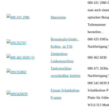
000 431 2986 
man auch einen
Manschette
optischen Bezu
Teilenummer
herstellen...
Bremskraftzylinder .
000 435 0305a
Kolben, zu T50
Nachfertigun
Zündschloss
000 462 603
Lenkungsschloss
Tankverschluss
000 471 2030a
verschließbar belüftet
Nachfertigun
000 542 0039 E
Einsatz Schaltkulisse
Schaltkulisse P
P-unten
Platte für frühe
W111/113 Model