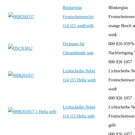
Blinkerglas
Blinkerglas
Frontscheinwerfer
Frontscheinwer
114 115 weiß/gelb
orange Bosch a
weiß...
Dichtung für
000 826 0597
Chromblende spät
Nachfertigung
000 826 1057
Lichtscheibe Nebel
Lichtscheibe N
114 115 Hella weiß
Frontscheinwer
weiß
000 826 1057
Lichtscheibe Nebel
Lichtscheibe N
114 115 Hella gelb
Frontscheinwer
gelb
000 826 1057