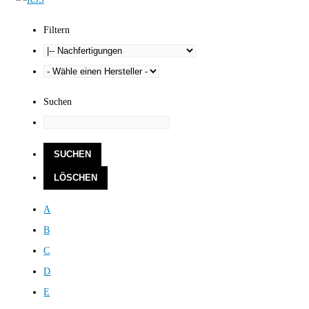
Filtern
Suchen
A
B
C
D
E