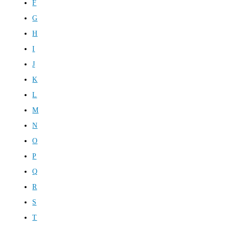
F
G
H
I
J
K
L
M
N
O
P
Q
R
S
T