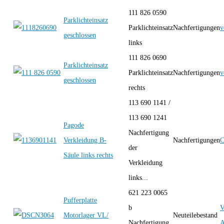
111 826 0590
Parklichteinsatz
Parklichteinsatz
Nachfertigungen
v
geschlossen
links
111 826 0690
Parklichteinsatz
Parklichteinsatz
Nachfertigungen
v
geschlossen
rechts
113 690 1141 /
113 690 1241
Pagode
Nachfertigung
Verkleidung B-
Nachfertigungen
C
der
Säule links rechts
Verkleidung
links...
621 223 0065
Pufferplatte
b
Motorlager VL/
Neuteilebestand
Nachfertigung
A