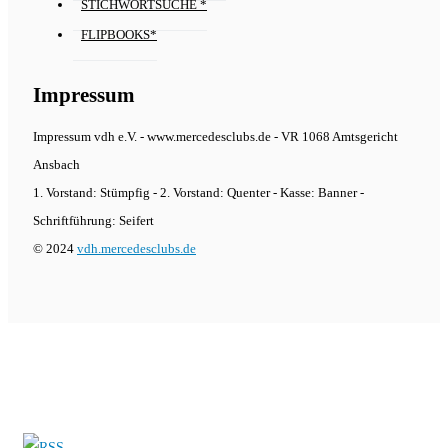
STICHWORTSUCHE *
FLIPBOOKS*
Impressum
Impressum vdh e.V. - www.mercedesclubs.de - VR 1068 Amtsgericht
Ansbach
1. Vorstand: Stümpfig - 2. Vorstand: Quenter - Kasse: Banner -
Schriftführung: Seifert
© 2024
vdh.mercedesclubs.de