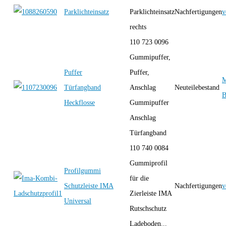
Parklichteinsatz
Parklichteinsatz
Nachfertigungen
v
rechts
110 723 0096
Gummipuffer,
Puffer
Puffer,
M
Türfangband
Anschlag
Neuteilebestand
B
Heckflosse
Gummipuffer
Anschlag
Türfangband
110 740 0084
Gummiprofil
Profilgummi
für die
Schutzleiste IMA
Nachfertigungen
v
Zierleiste IMA
Universal
Rutschschutz
Ladeboden...