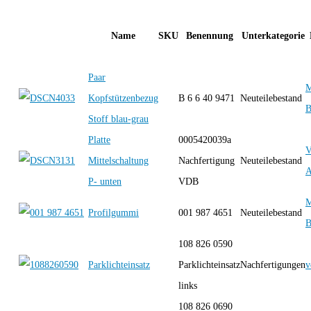
Name
SKU
Benennung
Unterkategorie
Paar
M
Kopfstützenbezug
B 6 6 40 9471
Neuteilebestand
B
Stoff blau-grau
Platte
0005420039a
Mittelschaltung
Nachfertigung
Neuteilebestand
A
P- unten
VDB
M
Profilgummi
001 987 4651
Neuteilebestand
B
108 826 0590
Parklichteinsatz
Parklichteinsatz
Nachfertigungen
v
links
108 826 0690