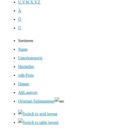
U.V.W.X.Y.Z
Ä
Ö
Ü
Sortieren
Name
Unterkategorie
Hersteller
vdh-Preis
Datum
AltLagerort
Original-Teilenummer