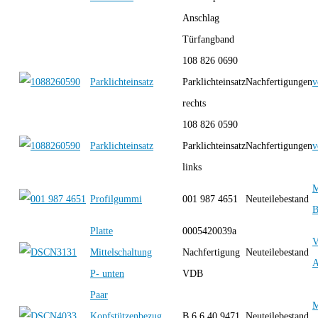
Anschlag
Türfangband
108 826 0690
Parklichteinsatz
Parklichteinsatz
Nachfertigungen
v
rechts
108 826 0590
Parklichteinsatz
Parklichteinsatz
Nachfertigungen
v
links
M
Profilgummi
001 987 4651
Neuteilebestand
B
Platte
0005420039a
Mittelschaltung
Nachfertigung
Neuteilebestand
A
P- unten
VDB
Paar
M
Kopfstützenbezug
B 6 6 40 9471
Neuteilebestand