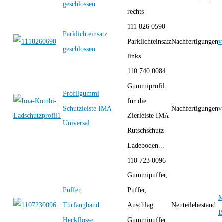
geschlossen
rechts
111 826 0590
Parklichteinsatz
Parklichteinsatz
Nachfertigungen
v
geschlossen
links
110 740 0084
Gummiprofil
Profilgummi
für die
Schutzleiste IMA
Nachfertigungen
v
Zierleiste IMA
Universal
Rutschschutz
Ladeboden...
110 723 0096
Gummipuffer,
Puffer
Puffer,
M
Türfangband
Anschlag
Neuteilebestand
B
Heckflosse
Gummipuffer