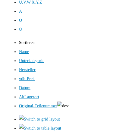
U.V.W.X.Y.Z
Ä
Ö
Ü
Sortieren
Name
Unterkategorie
Hersteller
vdh-Preis
Datum
AltLagerort
Original-Teilenummer