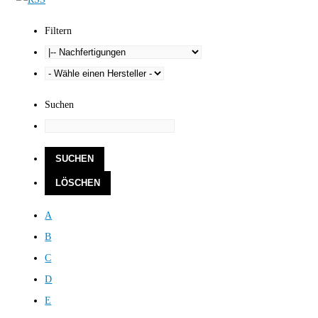
Filtern
Suchen
A
B
C
D
E