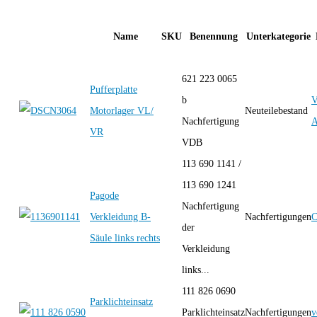
Name
SKU
Benennung
Unterkategorie
621 223 0065
Pufferplatte
b
Motorlager VL/
Neuteilebestand
Nachfertigung
A
VR
VDB
113 690 1141 /
113 690 1241
Pagode
Nachfertigung
Verkleidung B-
Nachfertigungen
C
der
Säule links rechts
Verkleidung
links...
111 826 0690
Parklichteinsatz
Parklichteinsatz
Nachfertigungen
v