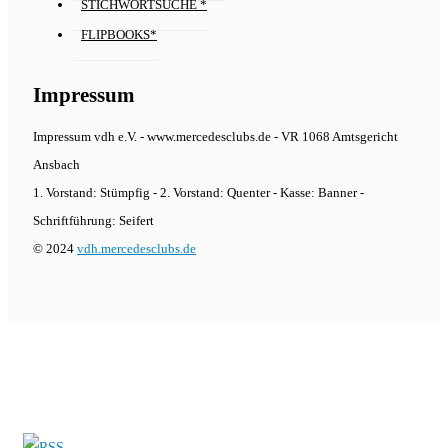
STICHWORTSUCHE *
FLIPBOOKS*
Impressum
Impressum vdh e.V. - www.mercedesclubs.de - VR 1068 Amtsgericht
Ansbach
1. Vorstand: Stümpfig - 2. Vorstand: Quenter - Kasse: Banner -
Schriftführung: Seifert
© 2024
vdh.mercedesclubs.de