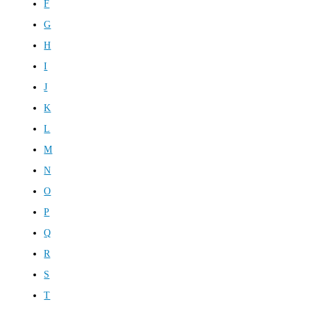
F
G
H
I
J
K
L
M
N
O
P
Q
R
S
T