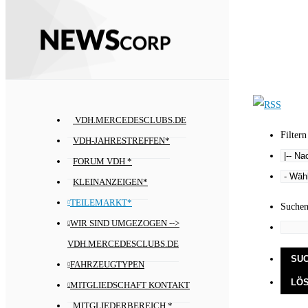
VDH.MERCEDESCLUBS.DE
Filtern
VDH-JAHRESTREFFEN*
FORUM VDH *
KLEINANZEIGEN*
TEILEMARKT*
Suche
WIR SIND UMGEZOGEN -->
VDH.MERCEDESCLUBS.DE
FAHRZEUGTYPEN
MITGLIEDSCHAFT KONTAKT
MITGLIEDERBEREICH *