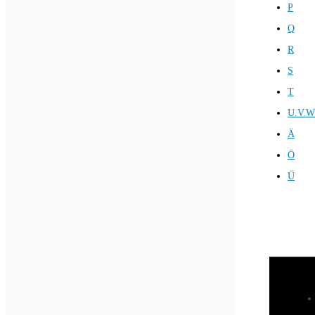
P
Q
R
S
T
U.V.W
Ä
Ö
Ü