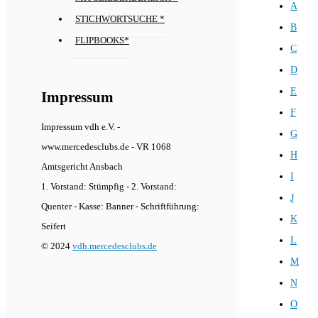
A
STICHWORTSUCHE *
B
FLIPBOOKS*
C
D
E
Impressum
F
Impressum vdh e.V. -
G
www.mercedesclubs.de - VR 1068
H
Amtsgericht Ansbach
I
1. Vorstand: Stümpfig - 2. Vorstand:
J
Quenter - Kasse: Banner - Schriftführung:
K
Seifert
L
© 2024
vdh.mercedesclubs.de
M
N
O