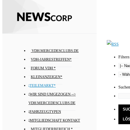
VDH.MERCEDESCLUBS.DE
Filtern
VDH-JAHRESTREFFEN*
FORUM VDH *
KLEINANZEIGEN*
TEILEMARKT*
Suche
WIR SIND UMGEZOGEN -->
VDH.MERCEDESCLUBS.DE
FAHRZEUGTYPEN
MITGLIEDSCHAFT KONTAKT
MITGLIEDERBEREICH *