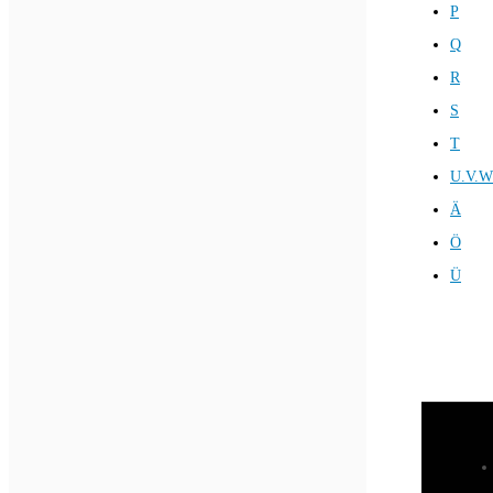
P
Q
R
S
T
U.V.W
Ä
Ö
Ü