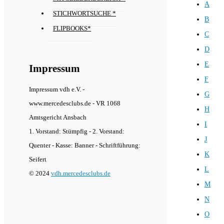
A
STICHWORTSUCHE *
B
FLIPBOOKS*
C
D
E
Impressum
F
Impressum vdh e.V. -
G
www.mercedesclubs.de - VR 1068
H
Amtsgericht Ansbach
I
1. Vorstand: Stümpfig - 2. Vorstand:
J
Quenter - Kasse: Banner - Schriftführung:
K
Seifert
L
© 2024
vdh.mercedesclubs.de
M
N
O