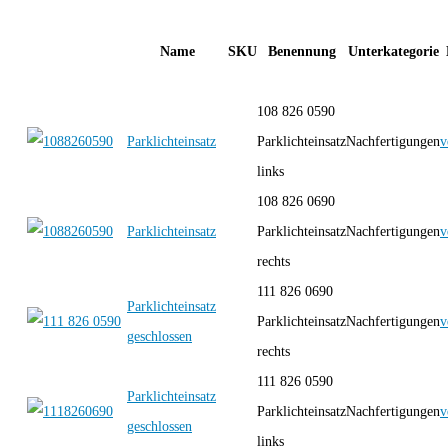
Name
SKU
Benennung
Unterkategorie
108 826 0590
Parklichteinsatz
Parklichteinsatz
Nachfertigungen
v
links
108 826 0690
Parklichteinsatz
Parklichteinsatz
Nachfertigungen
v
rechts
111 826 0690
Parklichteinsatz
Parklichteinsatz
Nachfertigungen
v
geschlossen
rechts
111 826 0590
Parklichteinsatz
Parklichteinsatz
Nachfertigungen
v
geschlossen
links