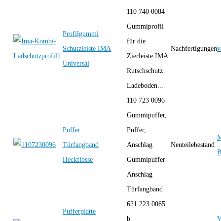
110 740 0084
Gummiprofil
Profilgummi
für die
Schutzleiste IMA
Nachfertigungen
v
Zierleiste IMA
Universal
Rutschschutz
Ladeboden...
110 723 0096
Gummipuffer,
Puffer
Puffer,
M
Türfangband
Anschlag
Neuteilebestand
B
Heckflosse
Gummipuffer
Anschlag
Türfangband
621 223 0065
Pufferplatte
b