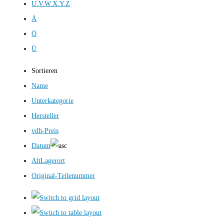
U.V.W.X.Y.Z
Ä
Ö
Ü
Sortieren
Name
Unterkategorie
Hersteller
vdh-Preis
Datum
AltLagerort
Original-Teilenummer