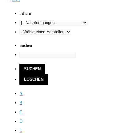
Filtern
Suchen
A
B
C
D
E