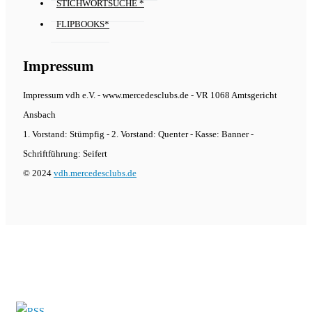
STICHWORTSUCHE *
FLIPBOOKS*
Impressum
Impressum vdh e.V. - www.mercedesclubs.de - VR 1068 Amtsgericht
Ansbach
1. Vorstand: Stümpfig - 2. Vorstand: Quenter - Kasse: Banner -
Schriftführung: Seifert
© 2024
vdh.mercedesclubs.de