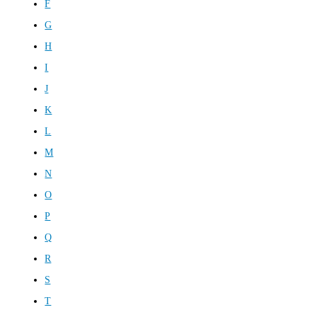
F
G
H
I
J
K
L
M
N
O
P
Q
R
S
T