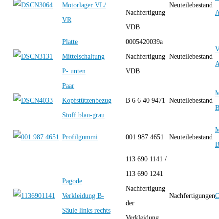
Motorlager VL/
Neuteilebestand
Nachfertigung
A
VR
VDB
Platte
0005420039a
Mittelschaltung
Nachfertigung
Neuteilebestand
A
P- unten
VDB
Paar
M
Kopfstützenbezug
B 6 6 40 9471
Neuteilebestand
B
Stoff blau-grau
M
Profilgummi
001 987 4651
Neuteilebestand
B
113 690 1141 /
113 690 1241
Pagode
Nachfertigung
Verkleidung B-
Nachfertigungen
C
der
Säule links rechts
Verkleidung