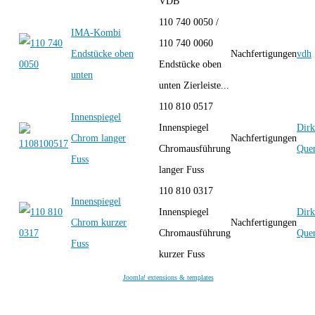
VDB
110 740 0050 /
IMA-Kombi
110 740 0060
Endstücke oben
Nachfertigungen
vdh
Endstücke oben
unten
unten Zierleiste...
110 810 0517
Innenspiegel
Innenspiegel
Dirk
Chrom langer
Nachfertigungen
Chromausführung
Quen
Fuss
langer Fuss
110 810 0317
Innenspiegel
Innenspiegel
Dirk
Chrom kurzer
Nachfertigungen
Chromausführung
Quen
Fuss
kurzer Fuss
Joomla! extensions & templates