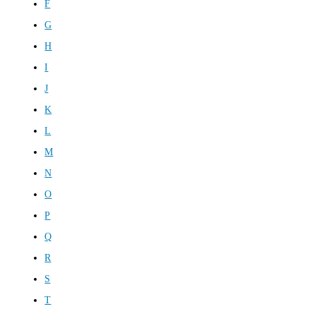
F
G
H
I
J
K
L
M
N
O
P
Q
R
S
T