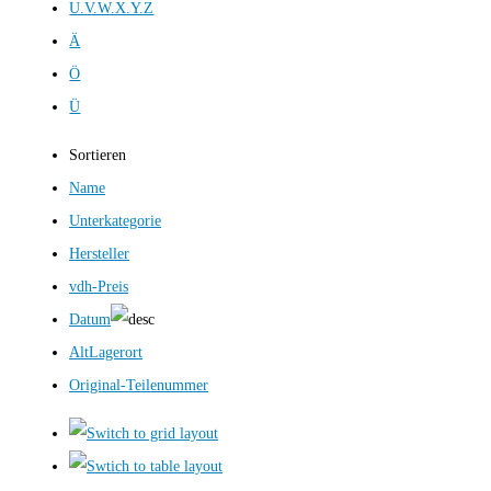
U.V.W.X.Y.Z
Ä
Ö
Ü
Sortieren
Name
Unterkategorie
Hersteller
vdh-Preis
Datum
AltLagerort
Original-Teilenummer