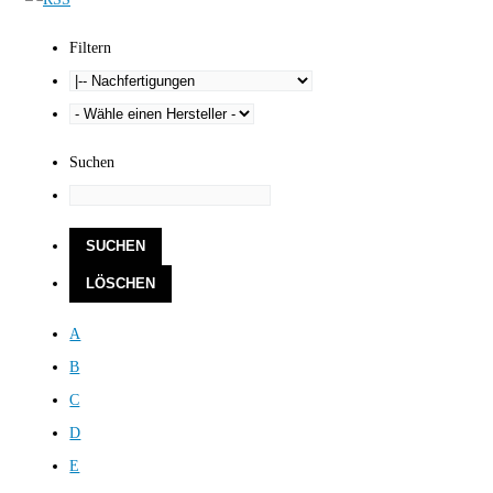
Filtern
Suchen
A
B
C
D
E