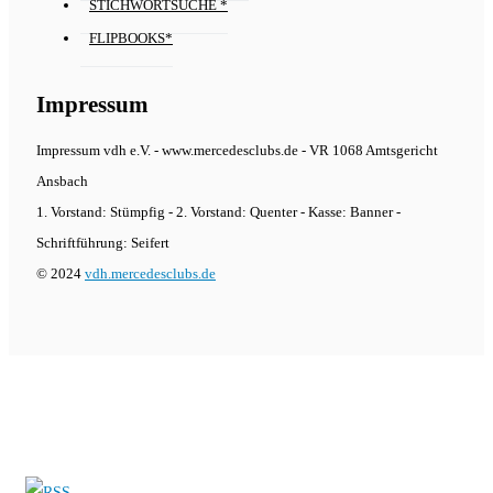
STICHWORTSUCHE *
FLIPBOOKS*
Impressum
Impressum vdh e.V. - www.mercedesclubs.de - VR 1068 Amtsgericht
Ansbach
1. Vorstand: Stümpfig - 2. Vorstand: Quenter - Kasse: Banner -
Schriftführung: Seifert
© 2024
vdh.mercedesclubs.de