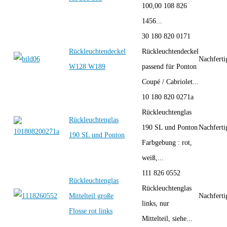
100,00 108 826
1456...
30 180 820 0171
Rückleuchtendeckel
Rückleuchtendeckel
Nachfert
W128 W189
passend für Ponton
Coupé / Cabriolet...
10 180 820 0271a
Rückleuchtenglas
Rückleuchtenglas
190 SL und Ponton
Nachfert
190 SL und Ponton
Farbgebung : rot,
weiß,...
111 826 0552
Rückleuchtenglas
Rückleuchtenglas
Mittelteil große
Nachfert
links, nur
Flosse rot links
Mittelteil, siehe...