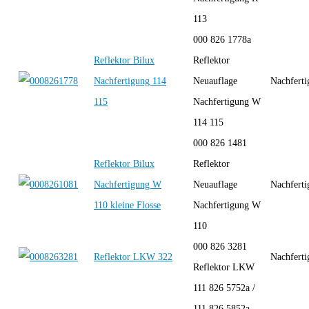
113
000 826 1778a
Reflektor Bilux
Reflektor
Nachfertigung 114
Neuauflage
Nachfert
115
Nachfertigung W
114 115
000 826 1481
Reflektor Bilux
Reflektor
Nachfertigung W
Neuauflage
Nachfert
110 kleine Flosse
Nachfertigung W
110
000 826 3281
Reflektor LKW 322
Nachfert
Reflektor LKW
111 826 5752a /
111 826 5852a