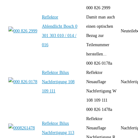
000 826 2999
Reflektor
Damit man auch
Ablendlicht Bosch 0
einen optischen
Neuteileb
301 303 010 / 014 /
Bezug zur
016
Teilenummer
herstellen...
000 826 0178a
Reflektor Bilux
Reflektor
Nachfertigung 108
Neuauflage
Nachfert
109 111
Nachfertigung W
108 109 111
000 826 1478a
Reflektor
Reflektor Bilux
Neuauflage
Nachfert
Nachfertigung 113
Nachfertigung R