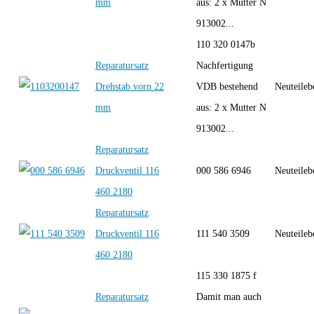
mm
aus: 2 x Mutter N
913002...
110 320 0147b
Reparatursatz
Nachfertigung
Drehstab vorn 22
VDB bestehend
Neuteileb
mm
aus: 2 x Mutter N
913002...
Reparatursatz
Druckventil 116
000 586 6946
Neuteileb
460 2180
Reparatursatz
Druckventil 116
111 540 3509
Neuteileb
460 2180
115 330 1875 f
Reparatursatz
Damit man auch