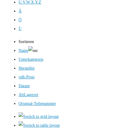
U.V.W.X.Y.Z
Ä
Ö
Ü
Sortieren
Name
Unterkategorie
Hersteller
vdh-Preis
Datum
AltLagerort
Original-Teilenummer