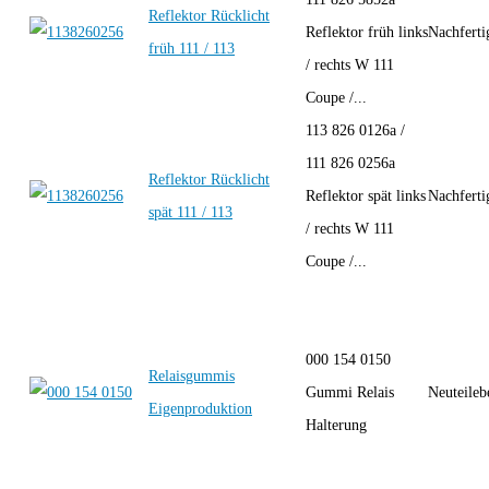
Reflektor Rücklicht
Reflektor früh links
Nachfert
früh 111 / 113
/ rechts W 111
Coupe /...
113 826 0126a /
111 826 0256a
Reflektor Rücklicht
Reflektor spät links
Nachfert
spät 111 / 113
/ rechts W 111
Coupe /...
000 154 0150
Relaisgummis
Gummi Relais
Neuteileb
Eigenproduktion
Halterung