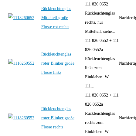
111 826 0652
Rückleuchtenglas
Rückleuchtenglas
Mittelteil große
Nachfert
rechts, nur
Flosse rot rechts
Mittelteil, siehe...
111 826 0552 + 111
826 0552a
Rückleuchtenglas
Rückleuchtenglas
roter Blinker große
Nachfert
links zum
Flosse links
Einkleben W
111...
111 826 0652 + 111
826 0652a
Rückleuchtenglas
Rückleuchtenglas
roter Blinker große
Nachfert
rechts zum
Flosse rechts
Einkleben W