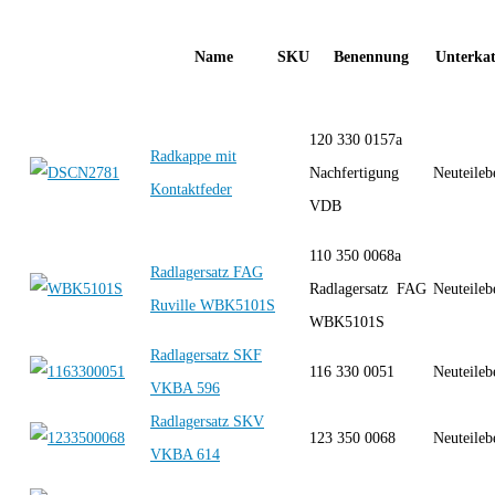
Name
SKU
Benennung
Unterkat
120 330 0157a
Radkappe mit
Nachfertigung
Neuteileb
Kontaktfeder
VDB
110 350 0068a
Radlagersatz FAG
Radlagersatz FAG
Neuteileb
Ruville WBK5101S
WBK5101S
Radlagersatz SKF
116 330 0051
Neuteileb
VKBA 596
Radlagersatz SKV
123 350 0068
Neuteileb
VKBA 614