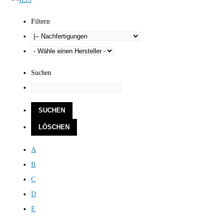
Filtern
Suchen
A
B
C
D
E