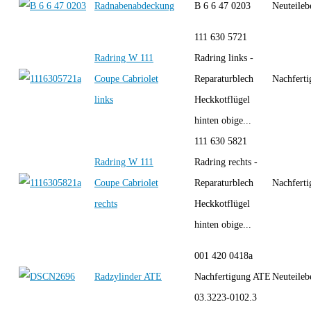
Radnabenabdeckung
B 6 6 47 0203
Neuteileb
111 630 5721
Radring W 111
Radring links -
Coupe Cabriolet
Reparaturblech
Nachfert
links
Heckkotflügel
hinten obige...
111 630 5821
Radring W 111
Radring rechts -
Coupe Cabriolet
Reparaturblech
Nachfert
rechts
Heckkotflügel
hinten obige...
001 420 0418a
Radzylinder ATE
Nachfertigung ATE
Neuteileb
03.3223-0102.3