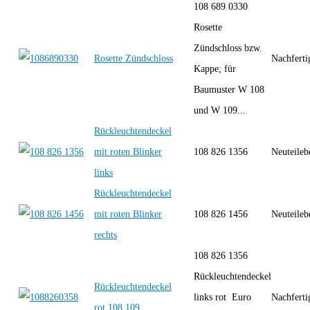
108 689 0330
Rosette
Zündschloss bzw.
Rosette Zündschloss
Nachfert
Kappe; für
Baumuster W 108
und W 109...
Rückleuchtendeckel
mit roten Blinker
108 826 1356
Neuteileb
links
Rückleuchtendeckel
mit roten Blinker
108 826 1456
Neuteileb
rechts
108 826 1356
Rückleuchtendeckel
Rückleuchtendeckel
links rot Euro
Nachfert
rot 108 109