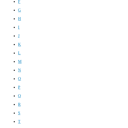
F
G
H
I
J
K
L
M
N
O
P
Q
R
S
T