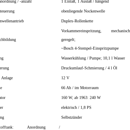
anordnung / -anzahl
1 Einlaß, 1 Auslaß / hängend
steuerung
obenliegende Nockenwelle
nwellenantrieb
Duplex-Rollenkette
Vorkammereinspritzung, mechanisch
chbildung
geregelt;
~Bosch 4-Stempel-Einspritzpumpe
ng
Wasserkühlung / Pumpe; 10,1 l Wasser
erung
Druckumlauf-Schmierung / 4 l Öl
. Anlage
12 V
ie
66 Ah / im Motorraum
ator
160 W; ab 1963: 240 W
er
elektrisch / 1,8 PS
ng
Selbstzünder
tstofftank: Anordnung /