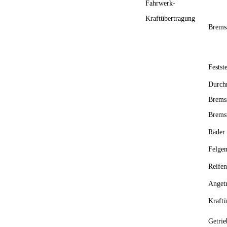
Fahrwerk-
Kraftübertragung
Brems
Festst
Dur
Bre
Brems
Räder
Felge
Reifen
Anget
Kraftü
Getrie