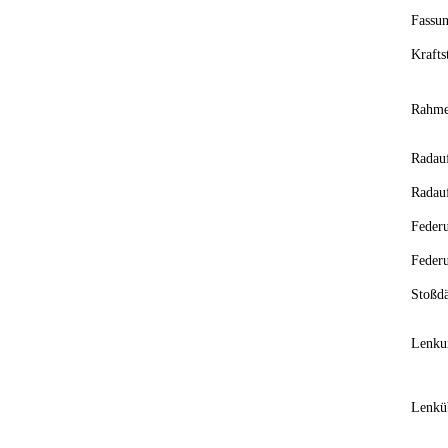
Fassu
Krafts
Rahme
Radau
Radau
Feder
Federu
Stoßdä
Lenku
Lenkü