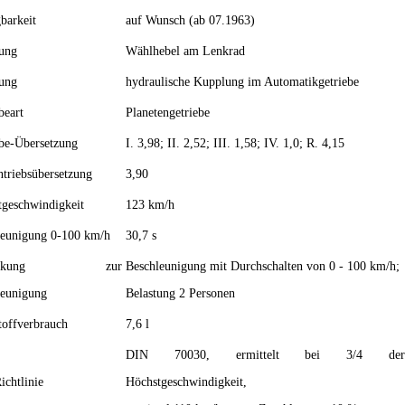
barkeit
auf Wunsch (ab 07.1963)
tung
Wählhebel am Lenkrad
ung
hydraulische Kupplung im Automatikgetriebe
beart
Planetengetriebe
be-Übersetzung
I. 3,98; II. 2,52; III. 1,58; IV. 1,0; R. 4,15
triebsübersetzung
3,90
tgeschwindigkeit
123 km/h
leunigung 0-100 km/h
30,7 s
merkung zur
Beschleunigung mit Durchschalten von 0 - 100 km/h;
leunigung
Belastung 2 Personen
toffverbrauch
7,6 l
DIN 70030, ermittelt bei 3/4 der
ichtlinie
Höchstgeschwindigkeit,