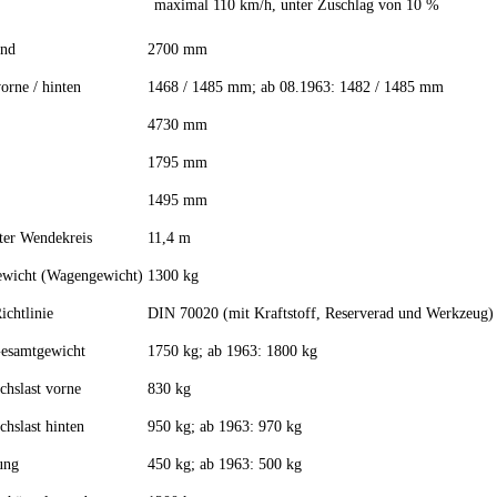
maximal 110 km/h, unter Zuschlag von 10 %
and
2700 mm
orne / hinten
1468 / 1485 mm; ab 08.1963: 1482 / 1485 mm
4730 mm
1795 mm
1495 mm
ter Wendekreis
11,4 m
ewicht (Wagengewicht)
1300 kg
ichtlinie
DIN 70020 (mit Kraftstoff, Reserverad und Werkzeug)
Gesamtgewicht
1750 kg; ab 1963: 1800 kg
chslast vorne
830 kg
chslast hinten
950 kg; ab 1963: 970 kg
ung
450 kg; ab 1963: 500 kg