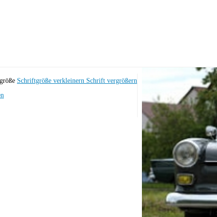
tgröße
Schriftgröße verkleinern
Schrift vergrößern
en