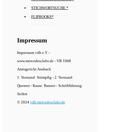
STICHWORTSUCHE *
FLIPBOOKS*
Impressum
Impressum vdh e.V. -
www.mercedesclubs.de - VR 1068
Amtsgericht Ansbach
1. Vorstand: Stümpfig - 2. Vorstand:
Quenter - Kasse: Banner - Schriftführung:
Seifert
© 2024
vdh.mercedesclubs.de