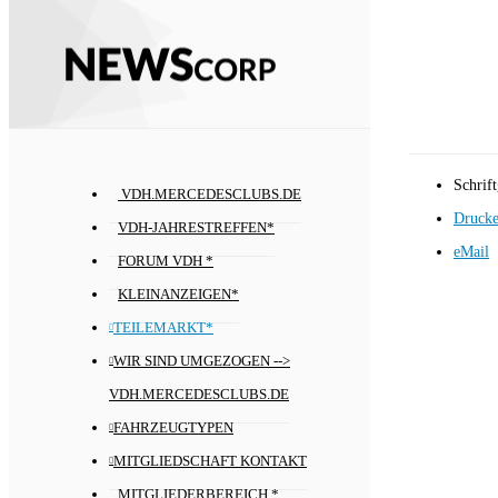
Schrif
VDH.MERCEDESCLUBS.DE
Druck
VDH-JAHRESTREFFEN*
eMail
FORUM VDH *
KLEINANZEIGEN*
TEILEMARKT*
WIR SIND UMGEZOGEN -->
VDH.MERCEDESCLUBS.DE
FAHRZEUGTYPEN
MITGLIEDSCHAFT KONTAKT
MITGLIEDERBEREICH *