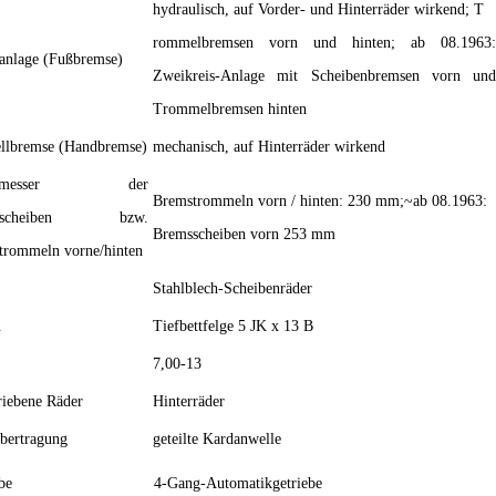
hydraulisch, auf Vorder- und Hinterräder wirkend; T
rommelbremsen vorn und hinten; ab 08.1963:
anlage (Fußbremse)
Zweikreis-Anlage mit Scheibenbremsen vorn und
Trommelbremsen hinten
ellbremse (Handbremse)
mechanisch, auf Hinterräder wirkend
chmesser der
Bremstrommeln vorn / hinten: 230 mm;~ab 08.1963:
msscheiben bzw.
Bremsscheiben vorn 253 mm
trommeln vorne/hinten
Stahlblech-Scheibenräder
n
Tiefbettfelge 5 JK x 13 B
7,00-13
riebene Räder
Hinterräder
bertragung
geteilte Kardanwelle
be
4-Gang-Automatikgetriebe