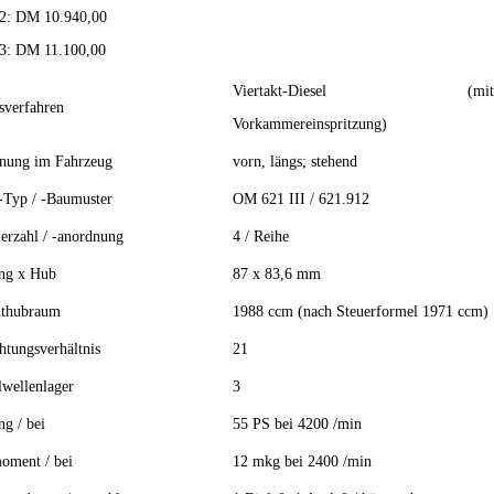
2: DM 10.940,00
3: DM 11.100,00
Viertakt-Diesel (mit
sverfahren
Vorkammereinspritzung)
nung im Fahrzeug
vorn, längs; stehend
-Typ / -Baumuster
OM 621 III / 621.912
erzahl / -anordnung
4 / Reihe
ng x Hub
87 x 83,6 mm
thubraum
1988 ccm (nach Steuerformel 1971 ccm)
htungsverhältnis
21
wellenlager
3
ng / bei
55 PS bei 4200 /min
oment / bei
12 mkg bei 2400 /min