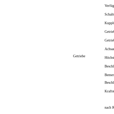
Verfüg
Schal
Kuppl
Getrie
Getrie
Achsan
Getriebe
Höchs
Besch
Be
Besch
Krafts
nach R