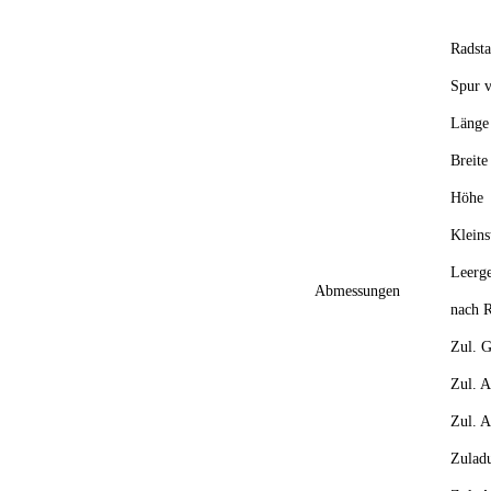
Radst
Spur v
Länge
Breite
Höhe
Kleins
Leerg
Abmessungen
nach R
Zul. 
Zul. A
Zul. A
Zulad