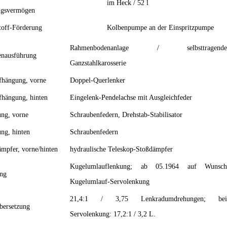
im Heck / 52 l
ngsvermögen
toff-Förderung
Kolbenpumpe an der Einspritzpumpe
Rahmenbodenanlage / selbsttragende
nausführung
Ganzstahlkarosserie
fhängung, vorne
Doppel-Querlenker
fhängung, hinten
Eingelenk-Pendelachse mit Ausgleichfeder
ung, vorne
Schraubenfedern, Drehstab-Stabilisator
ng, hinten
Schraubenfedern
mpfer, vorne/hinten
hydraulische Teleskop-Stoßdämpfer
Kugelumlauflenkung; ab 05.1964 auf Wunsch
ng
Kugelumlauf-Servolenkung
21,4:1 / 3,75 Lenkradumdrehungen; bei
bersetzung
Servolenkung: 17,2:1 / 3,2 L.