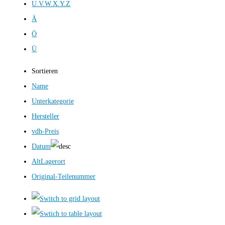
U.V.W.X.Y.Z
Ä
Ö
Ü
Sortieren
Name
Unterkategorie
Hersteller
vdh-Preis
Datum
AltLagerort
Original-Teilenummer