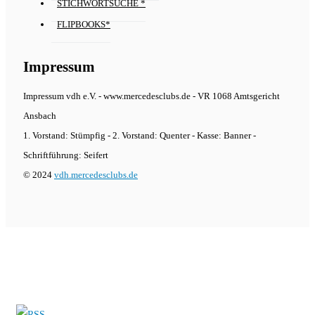
STICHWORTSUCHE *
FLIPBOOKS*
Impressum
Impressum vdh e.V. - www.mercedesclubs.de - VR 1068 Amtsgericht
Ansbach
1. Vorstand: Stümpfig - 2. Vorstand: Quenter - Kasse: Banner -
Schriftführung: Seifert
© 2024
vdh.mercedesclubs.de