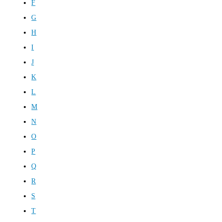
F
G
H
I
J
K
L
M
N
O
P
Q
R
S
T