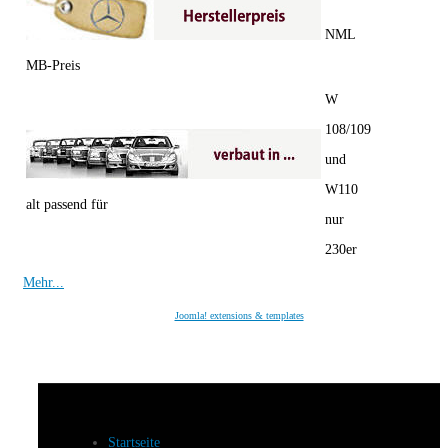
NML
MB-Preis
W
108/109
und
W110
alt passend für
nur
230er
Mehr...
Joomla! extensions & templates
Startseite