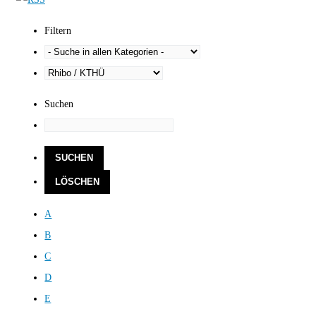
Filtern
Suchen
A
B
C
D
E