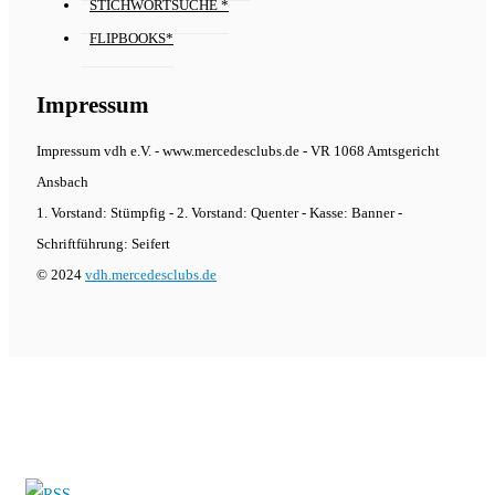
STICHWORTSUCHE *
FLIPBOOKS*
Impressum
Impressum vdh e.V. - www.mercedesclubs.de - VR 1068 Amtsgericht
Ansbach
1. Vorstand: Stümpfig - 2. Vorstand: Quenter - Kasse: Banner -
Schriftführung: Seifert
© 2024
vdh.mercedesclubs.de