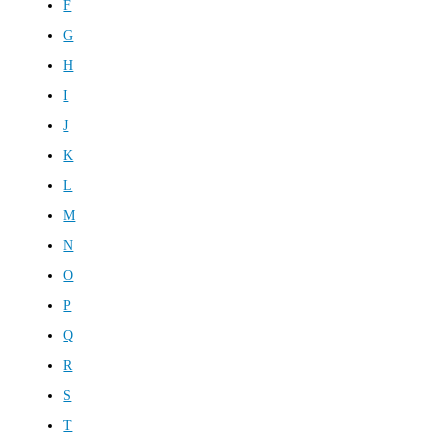
F
G
H
I
J
K
L
M
N
O
P
Q
R
S
T