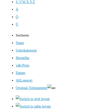
U.V.W.X.Y.Z
Ä
Ö
Ü
Sortieren
Name
Unterkategorie
Hersteller
vdh-Preis
Datum
AltLagerort
Original-Teilenummer