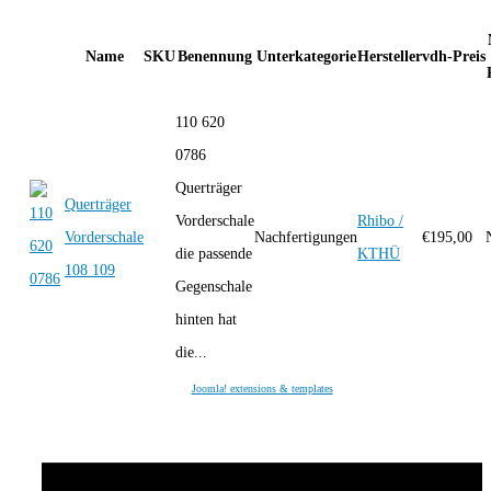
Name
SKU
Benennung
Unterkategorie
Hersteller
vdh-Preis
110 620
0786
Querträger
Querträger
Vorderschale
Rhibo /
Vorderschale
Nachfertigungen
€
195,00
die passende
KTHÜ
108 109
Gegenschale
hinten hat
die...
Joomla! extensions & templates