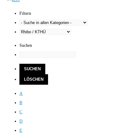
Filtern
Suchen
A
B
C
D
E