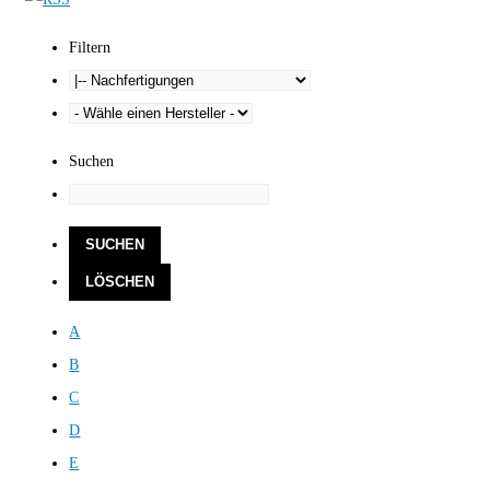
Filtern
Suchen
A
B
C
D
E