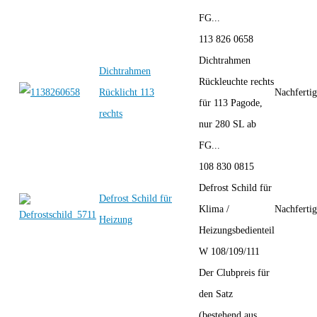
FG...
113 826 0658
Dichtrahmen
Dichtrahmen
Rückleuchte rechts
Rücklicht 113
Nachferti
für 113 Pagode,
rechts
nur 280 SL ab
FG...
108 830 0815
Defrost Schild für
Defrost Schild für
Klima /
Nachferti
Heizung
Heizungsbedienteil
W 108/109/111
Der Clubpreis für
den Satz
(bestehend aus