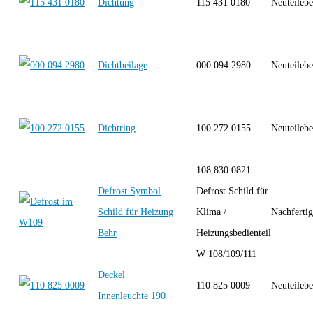
Dichtung
115 431 0180
Neuteilebe
Dichtbeilage
000 094 2980
Neuteilebe
Dichtring
100 272 0155
Neuteilebe
108 830 0821
Defrost Symbol
Defrost Schild für
Schild für Heizung
Klima /
Nachferti
Behr
Heizungsbedienteil
W 108/109/111
Deckel
110 825 0009
Neuteilebe
Innenleuchte 190