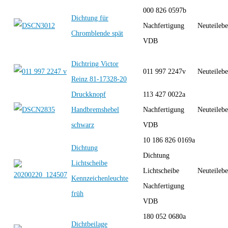
000 826 0597b
Dichtung für
Nachfertigung
Neuteilebe
Chromblende spät
VDB
Dichtring Victor
011 997 2247v
Neuteilebe
Reinz 81-17328-20
Druckknopf
113 427 0022a
Handbremshebel
Nachfertigung
Neuteilebe
schwarz
VDB
10 186 826 0169a
Dichtung
Dichtung
Lichtscheibe
Lichtscheibe
Neuteilebe
Kennzeichenleuchte
Nachfertigung
früh
VDB
180 052 0680a
Dichtbeilage