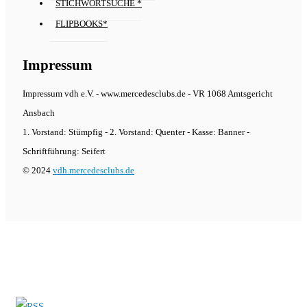
STICHWORTSUCHE *
FLIPBOOKS*
Impressum
Impressum vdh e.V. - www.mercedesclubs.de - VR 1068 Amtsgericht
Ansbach
1. Vorstand: Stümpfig - 2. Vorstand: Quenter - Kasse: Banner -
Schriftführung: Seifert
© 2024
vdh.mercedesclubs.de