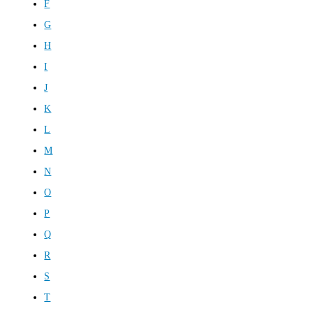
F
G
H
I
J
K
L
M
N
O
P
Q
R
S
T