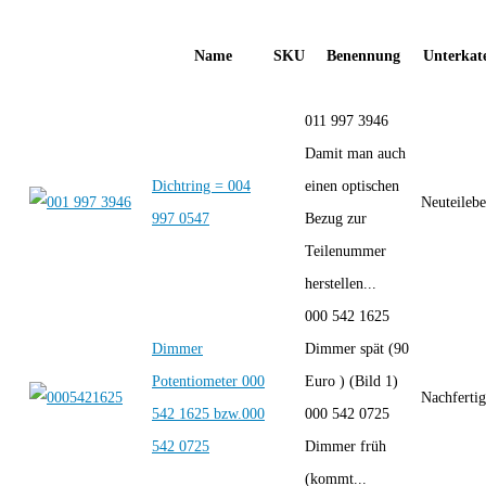
Name
SKU
Benennung
Unterkate
011 997 3946
Damit man auch
Dichtring = 004
einen optischen
Neuteilebe
997 0547
Bezug zur
Teilenummer
herstellen...
000 542 1625
Dimmer
Dimmer spät (90
Potentiometer 000
Euro ) (Bild 1)
Nachferti
542 1625 bzw.000
000 542 0725
542 0725
Dimmer früh
(kommt...