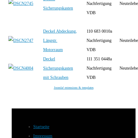
Nachfertigung
Neuteilebe
Sicherungskasten
VDB
Deckel Abdeckung,
110 683 0010a
Längstr.
Nachfertigung
Neuteilebe
Motorraum
VDB
Deckel
111 351 0448a
Sicherungskasten
Nachfertigung
Neuteilebe
mit Schrauben
VDB
Joomla! extensions & templates
Startseite
Impressum