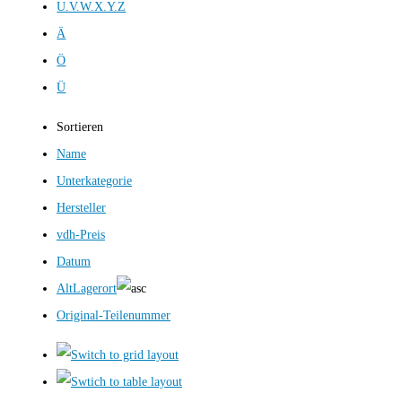
U.V.W.X.Y.Z
Ä
Ö
Ü
Sortieren
Name
Unterkategorie
Hersteller
vdh-Preis
Datum
AltLagerort
Original-Teilenummer