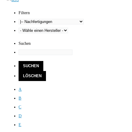
Filtern
Suchen
A
B
C
D
E