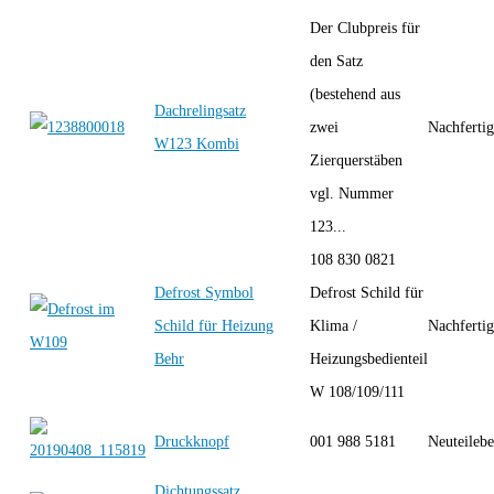
Der Clubpreis für
den Satz
(bestehend aus
Dachrelingsatz
zwei
Nachferti
W123 Kombi
Zierquerstäben
vgl. Nummer
123...
108 830 0821
Defrost Symbol
Defrost Schild für
Schild für Heizung
Klima /
Nachferti
Behr
Heizungsbedienteil
W 108/109/111
Druckknopf
001 988 5181
Neuteilebe
Dichtungssatz