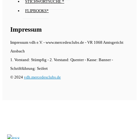
STICHWORTSUCHE *
FLIPBOOKS*
Impressum
Impressum vdh e.V. - www.mercedesclubs.de - VR 1068 Amtsgericht
Ansbach
1. Vorstand: Stümpfig - 2. Vorstand: Quenter - Kasse: Banner -
Schriftführung: Seifert
© 2024
vdh.mercedesclubs.de