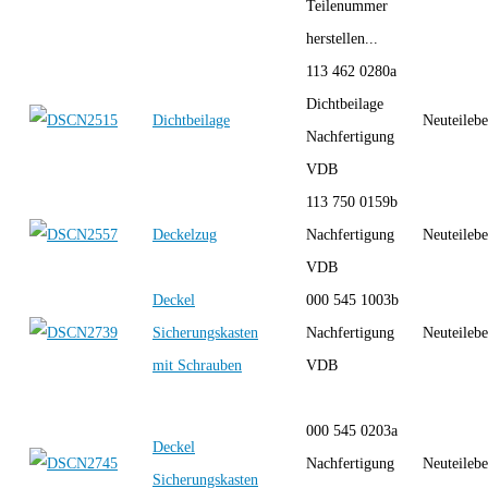
Teilenummer
herstellen...
113 462 0280a
Dichtbeilage
Dichtbeilage
Neuteilebe
Nachfertigung
VDB
113 750 0159b
Deckelzug
Nachfertigung
Neuteilebe
VDB
Deckel
000 545 1003b
Sicherungskasten
Nachfertigung
Neuteilebe
mit Schrauben
VDB
000 545 0203a
Deckel
Nachfertigung
Neuteilebe
Sicherungskasten