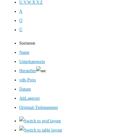
U.V.W.X.Y.Z
Ä
Ö
Ü
Sortieren
Name
Unterkategorie
Hersteller
vdh-Preis
Datum
AltLagerort
Original-Teilenummer