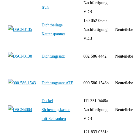
Nachfertigung
früh
VDB
180 052 0680a
Dichtbeilage
Nachfertigung
Neuteilebe
Kettenspanner
VDB
Dichtungssatz
002 586 4442
Neuteilebe
Dichtungssatz ATE
000 586 1543b
Neuteilebe
Deckel
111 351 0448a
Sicherungskasten
Nachfertigung
Neuteilebe
mit Schrauben
VDB
121 833 0331a