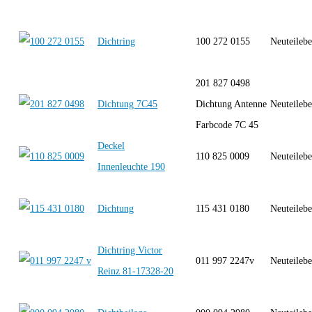
Dichtring
100 272 0155
Neuteilebe
201 827 0498
Dichtung 7C45
Dichtung Antenne
Neuteilebe
Farbcode 7C 45
Deckel
110 825 0009
Neuteilebe
Innenleuchte 190
Dichtung
115 431 0180
Neuteilebe
Dichtring Victor
011 997 2247v
Neuteilebe
Reinz 81-17328-20