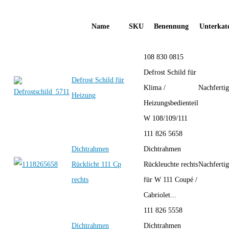
Name
SKU
Benennung
Unterkate
108 830 0815
Defrost Schild für
Defrost Schild für
Klima /
Nachferti
Heizung
Heizungsbedienteil
W 108/109/111
111 826 5658
Dichtrahmen
Dichtrahmen
Rücklicht 111 Cp
Rückleuchte rechts
Nachferti
rechts
für W 111 Coupé /
Cabriolet...
111 826 5558
Dichtrahmen
Dichtrahmen