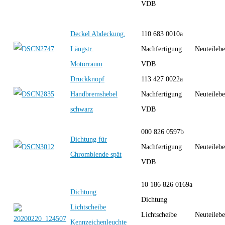
VDB
Deckel Abdeckung,
110 683 0010a
Längstr.
Nachfertigung
Neuteilebe
Motorraum
VDB
Druckknopf
113 427 0022a
Handbremshebel
Nachfertigung
Neuteilebe
schwarz
VDB
000 826 0597b
Dichtung für
Nachfertigung
Neuteilebe
Chromblende spät
VDB
10 186 826 0169a
Dichtung
Dichtung
Lichtscheibe
Lichtscheibe
Neuteilebe
Kennzeichenleuchte