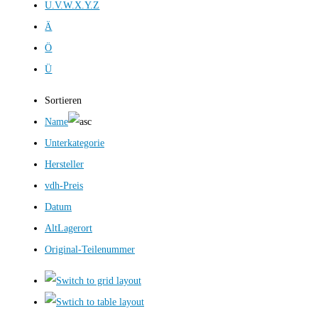
U.V.W.X.Y.Z
Ä
Ö
Ü
Sortieren
Name
Unterkategorie
Hersteller
vdh-Preis
Datum
AltLagerort
Original-Teilenummer