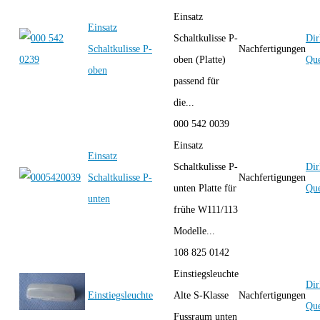
Einsatz
Einsatz
Schaltkulisse P-
Dir
Schaltkulisse P-
Nachfertigungen
oben (Platte)
Que
oben
passend für
die...
000 542 0039
Einsatz
Einsatz
Schaltkulisse P-
Dir
Schaltkulisse P-
Nachfertigungen
unten Platte für
Que
unten
frühe W111/113
Modelle...
108 825 0142
Einstiegsleuchte
Dir
Einstiegsleuchte
Alte S-Klasse
Nachfertigungen
Que
Fussraum unten