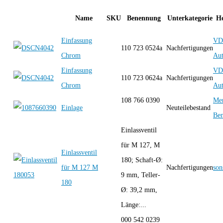
Name
SKU
Benennung
Unterkategorie
He
Einfassung
VD
110 723 0524a
Nachfertigungen
Chrom
Aut
Einfassung
VD
110 723 0624a
Nachfertigungen
Chrom
Aut
108 766 0390
Mer
Einlage
Neuteilebestand
Be
Einlassventil
für M 127, M
Einlassventil
180; Schaft-Ø:
für M 127 M
Nachfertigungen
son
9 mm, Teller-
180
Ø: 39,2 mm,
Länge:...
000 542 0239