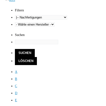
Filtern
Suchen
A
B
C
D
E