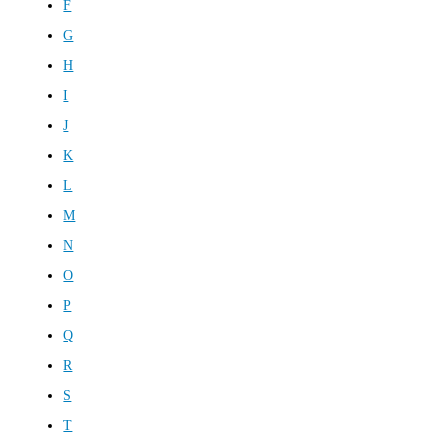
F
G
H
I
J
K
L
M
N
O
P
Q
R
S
T