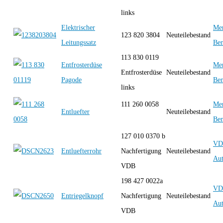
links
Elektrischer
Mer
123 820 3804
Neuteilebestand
Leitungssatz
Be
113 830 0119
Entfrosterdüse
Mer
Entfrosterdüse
Neuteilebestand
Pagode
Be
links
111 260 0058
Mer
Entluefter
Neuteilebestand
Be
127 010 0370 b
VD
Entluefterrohr
Nachfertigung
Neuteilebestand
Aut
VDB
198 427 0022a
VD
Entriegelknopf
Nachfertigung
Neuteilebestand
Aut
VDB