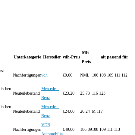
MB-
Unterkategorie
Hersteller
vdh-Preis
alt passend für
Preis
hst
Nachfertigungen
vdh
€
0,00
NML
100 108 109 111 112
tischen
Mercedes-
Neuteilebestand
€
23,20
25,73
116 123
Benz
tischen
Mercedes-
Neuteilebestand
€
24,00
26,24
M 117
Benz
VDB
Nachfertigungen
€
49,00
186,89
108 109 111 113
Automobilia