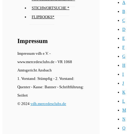
A
STICHWORTSUCHE *
B
FLIPBOOKS*
C
D
E
Impressum
F
Impressum vdh e.V. -
G
www.mercedesclubs.de - VR 1068
H
Amtsgericht Ansbach
I
1. Vorstand: Stümpfig - 2. Vorstand:
J
Quenter - Kasse: Banner - Schriftführung:
K
Seifert
L
© 2024
vdh.mercedesclubs.de
M
N
O