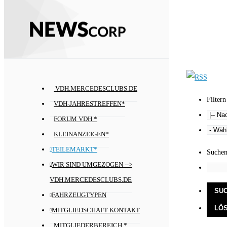
VDH.MERCEDESCLUBS.DE
Filtern
VDH-JAHRESTREFFEN*
FORUM VDH *
KLEINANZEIGEN*
TEILEMARKT*
Suche
WIR SIND UMGEZOGEN -->
VDH.MERCEDESCLUBS.DE
FAHRZEUGTYPEN
MITGLIEDSCHAFT KONTAKT
MITGLIEDERBEREICH *