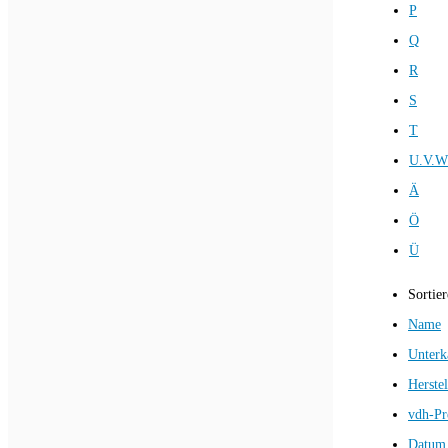
P
Q
R
S
T
U.V.W
Ä
Ö
Ü
Sortie
Name
Unterk
Herstel
vdh-Pr
Datum