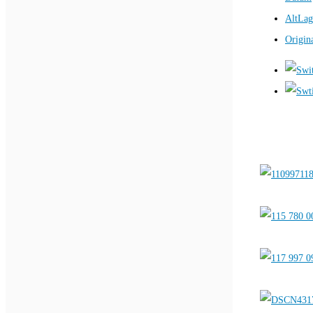
AltLag
Origin