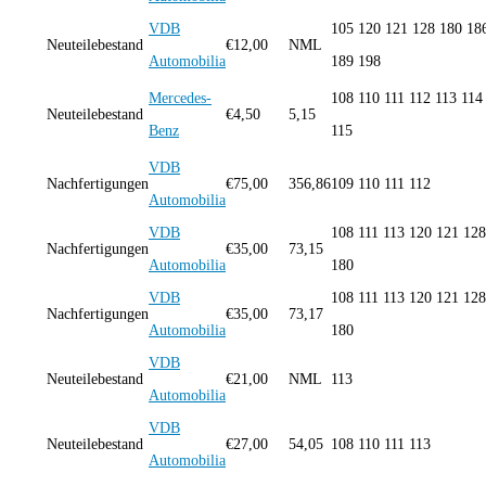
VDB
105 120 121 128 180 18
Neuteilebestand
€
12,00
NML
Automobilia
189 198
Mercedes-
108 110 111 112 113 114
Neuteilebestand
€
4,50
5,15
Benz
115
VDB
Nachfertigungen
€
75,00
356,86
109 110 111 112
Automobilia
VDB
108 111 113 120 121 128
Nachfertigungen
€
35,00
73,15
Automobilia
180
VDB
108 111 113 120 121 128
Nachfertigungen
€
35,00
73,17
Automobilia
180
VDB
Neuteilebestand
€
21,00
NML
113
Automobilia
VDB
Neuteilebestand
€
27,00
54,05
108 110 111 113
Automobilia