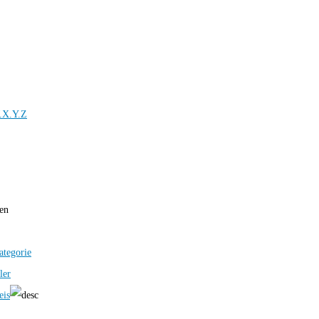
.X.Y.Z
ren
ategorie
ler
eis