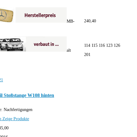
240,40
MB-
114 115 116 123 126
alt
201
l Stoßstange W108 hinten
e:
Nachfertigungen
h
Zeige Produkte
35,00