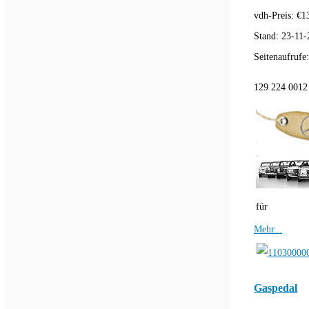
vdh-Preis:
€
1
Stand:
23-11-
Seitenaufrufe
129 224 0012 
für
Mehr...
Gaspedal