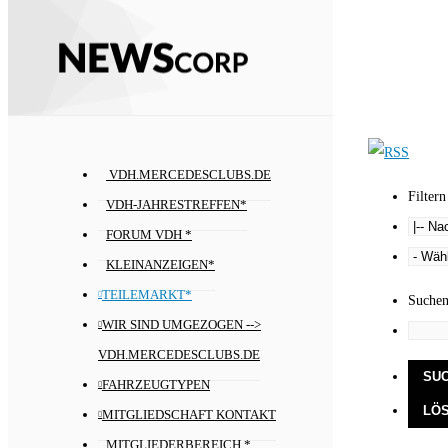
VDH.MERCEDESCLUBS.DE
Filtern
VDH-JAHRESTREFFEN*
FORUM VDH *
KLEINANZEIGEN*
TEILEMARKT*
Suche
WIR SIND UMGEZOGEN -->
VDH.MERCEDESCLUBS.DE
FAHRZEUGTYPEN
MITGLIEDSCHAFT KONTAKT
MITGLIEDERBEREICH *