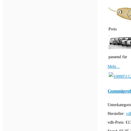
Preis
passend für
Mehr...
Gummiprofi
Unterkategori
Hersteller:
vd
vdh-Preis:
€
1