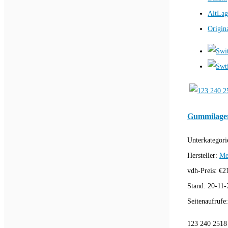
AltLag
Origin
Gummilage
Unterkategori
Hersteller:
Me
vdh-Preis:
€
2
Stand:
20-11-
Seitenaufrufe
123 240 2518 