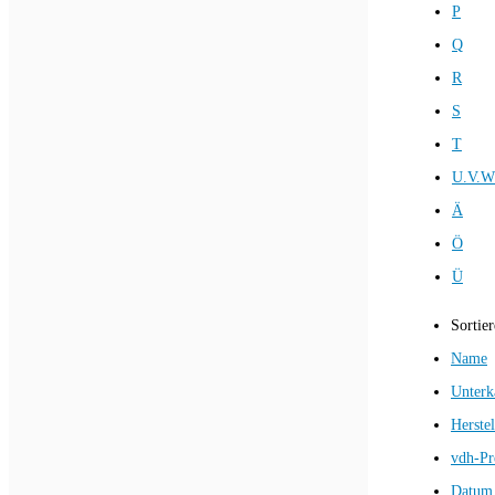
P
Q
R
S
T
U.V.W
Ä
Ö
Ü
Sortie
Name
Unterk
Herstel
vdh-Pr
Datum