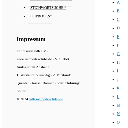
A
STICHWORTSUCHE *
B
FLIPBOOKS*
C
D
E
Impressum
F
Impressum vdh e.V. -
G
www.mercedesclubs.de - VR 1068
H
Amtsgericht Ansbach
I
1. Vorstand: Stümpfig - 2. Vorstand:
J
Quenter - Kasse: Banner - Schriftführung:
K
Seifert
L
© 2024
vdh.mercedesclubs.de
M
N
O