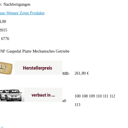
e:
Nachfertigungen
uno Wenner
Zeige Produkte
4,00
2015
:
6776
NF Gaspedal Platte Mechanisches Getriebe
261,80 €
MB-
100 108 109 110 111 112
alt
113