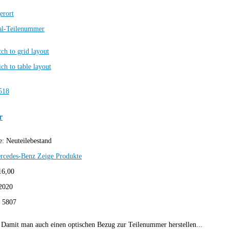
erort
al-Teilenummer
r
e:
Neuteilebestand
rcedes-Benz
Zeige Produkte
16,00
2020
:
5807
Damit man auch einen optischen Bezug zur Teilenummer herstellen...