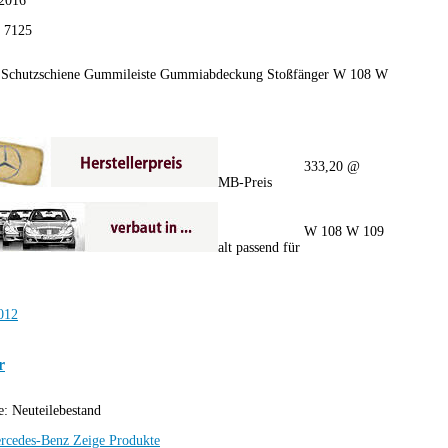
2016
:
7125
 Schutzschiene Gummileiste Gummiabdeckung Stoßfänger W 108 W
333,20 @
MB-Preis
W 108 W 109
alt passend für
r
e:
Neuteilebestand
rcedes-Benz
Zeige Produkte