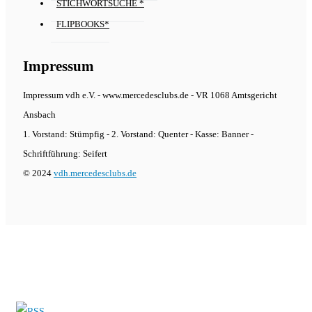
STICHWORTSUCHE *
FLIPBOOKS*
Impressum
Impressum vdh e.V. - www.mercedesclubs.de - VR 1068 Amtsgericht
Ansbach
1. Vorstand: Stümpfig - 2. Vorstand: Quenter - Kasse: Banner -
Schriftführung: Seifert
© 2024
vdh.mercedesclubs.de