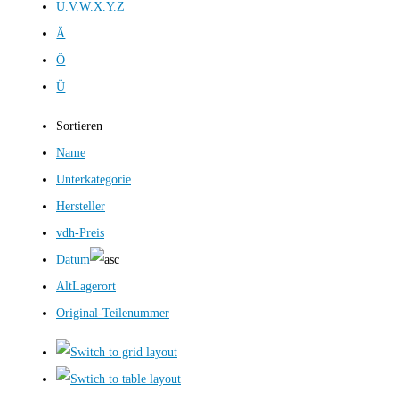
U.V.W.X.Y.Z
Ä
Ö
Ü
Sortieren
Name
Unterkategorie
Hersteller
vdh-Preis
Datum
AltLagerort
Original-Teilenummer