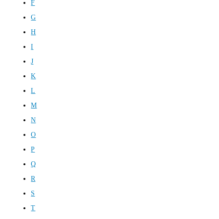
F
G
H
I
J
K
L
M
N
O
P
Q
R
S
T