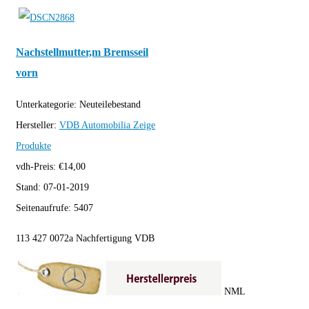
Nachstellmutter,m Bremsseil
vorn
Unterkategorie:
Neuteilebestand
Hersteller:
VDB Automobilia
Zeige
Produkte
vdh-Preis:
€
14,00
Stand:
07-01-2019
Seitenaufrufe:
5407
113 427 0072a Nachfertigung VDB
NML