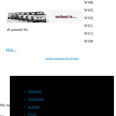
W180,
W105,
W110,
W111,
alt passend für
W113,
W108
Mehr...
Joomla! extensions & templates
Startseite
Impressum
Wir benutzen Cookies
Kontakt
FAQs