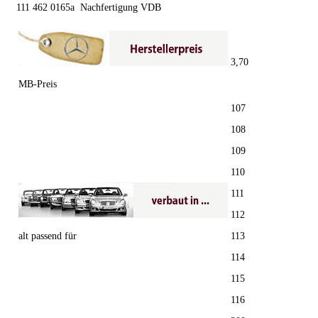
111 462 0165a Nachfertigung VDB
3,70
MB-Preis
107
108
109
110
111
112
alt passend für
113
114
115
116