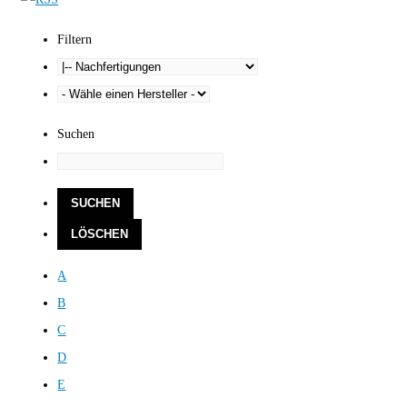
Filtern
Suchen
A
B
C
D
E