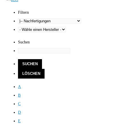
Filtern
Suchen
A
B
C
D
E