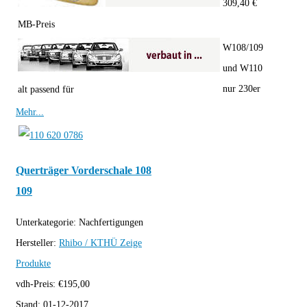
309,40 €
MB-Preis
W108/109
und W110
nur 230er
alt passend für
Mehr...
Querträger Vorderschale 108
109
Unterkategorie:
Nachfertigungen
Hersteller:
Rhibo / KTHÜ
Zeige
Produkte
vdh-Preis:
€
195,00
Stand:
01-12-2017