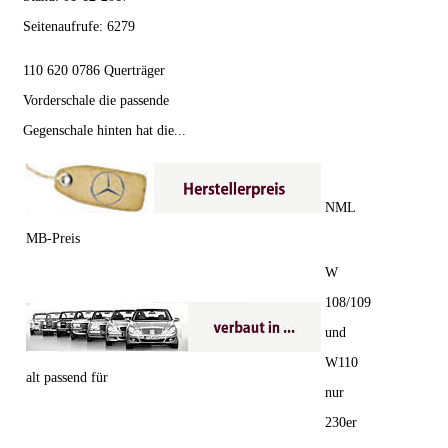
Seitenaufrufe:
6279
110 620 0786 Querträger
Vorderschale die passende
Gegenschale hinten hat die...
NML
MB-Preis
W
108/109
und
W110
alt passend für
nur
230er