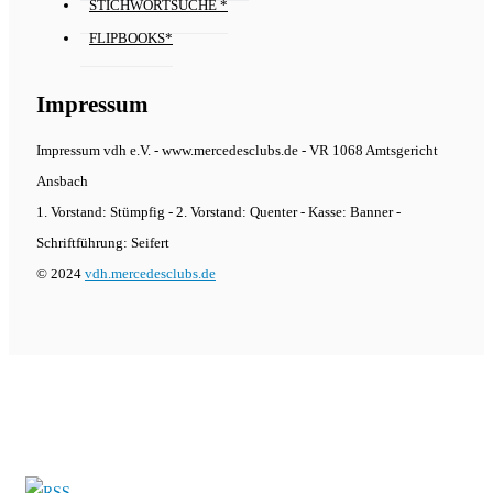
STICHWORTSUCHE *
FLIPBOOKS*
Impressum
Impressum vdh e.V. - www.mercedesclubs.de - VR 1068 Amtsgericht
Ansbach
1. Vorstand: Stümpfig - 2. Vorstand: Quenter - Kasse: Banner -
Schriftführung: Seifert
© 2024
vdh.mercedesclubs.de