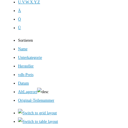
U.V.W.X.Y.Z
Ä
Ö
Ü
Sortieren
Name
Unterkategorie
Hersteller
vdh-Preis
Datum
AltLagerort
Original-Teilenummer