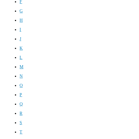
F
G
H
I
J
K
L
M
N
O
P
Q
R
S
T