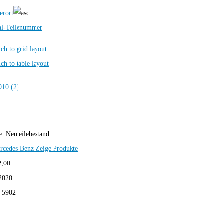
erort
al-Teilenummer
e:
Neuteilebestand
rcedes-Benz
Zeige Produkte
2,00
2020
:
5902
910