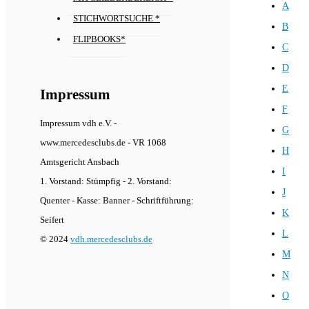
A
STICHWORTSUCHE *
B
FLIPBOOKS*
C
D
E
Impressum
F
Impressum vdh e.V. -
G
www.mercedesclubs.de - VR 1068
H
Amtsgericht Ansbach
I
1. Vorstand: Stümpfig - 2. Vorstand:
J
Quenter - Kasse: Banner - Schriftführung:
K
Seifert
L
© 2024
vdh.mercedesclubs.de
M
N
O