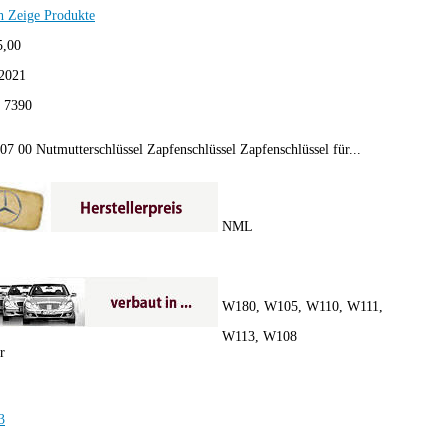
h
Zeige Produkte
5,00
2021
:
7390
7 00 Nutmutterschlüssel Zapfenschlüssel Zapfenschlüssel für...
NML
W180, W105, W110, W111,
W113, W108
r