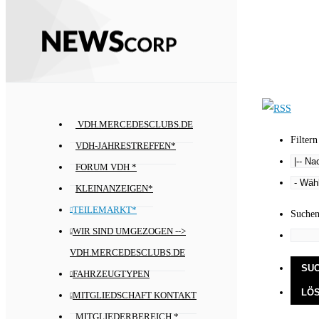
VDH.MERCEDESCLUBS.DE
Filtern
VDH-JAHRESTREFFEN*
FORUM VDH *
KLEINANZEIGEN*
TEILEMARKT*
Suche
WIR SIND UMGEZOGEN -->
VDH.MERCEDESCLUBS.DE
FAHRZEUGTYPEN
MITGLIEDSCHAFT KONTAKT
MITGLIEDERBEREICH *