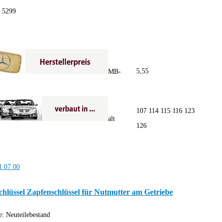
:
5299
26
5,55
MB-
107 114 115 116 123
alt
126
hlüssel Zapfenschlüssel für Nutmutter am Getriebe
e:
Neuteilebestand