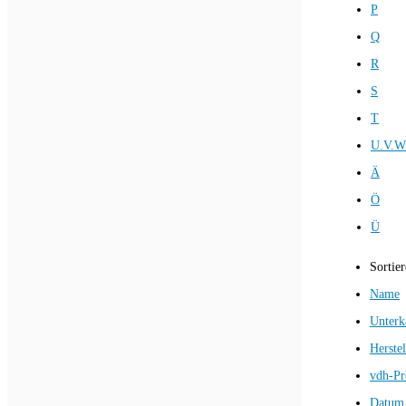
P
Q
R
S
T
U.V.W
Ä
Ö
Ü
Sortie
Name
Unterk
Herstel
vdh-Pr
Datum