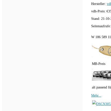
Hersteller:
vd
vdh-Preis:
€
3
Stand:
21-10-
Seitenaufrufe
W 186 589 110
MB-Preis
alt passend fü
Mehr...