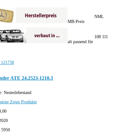
NML
MB-Preis
108 111
alt passend für
nder ATE 24.2523-1210.3
e:
Neuteilebestand
stige
Zeige Produkte
8,00
2020
:
5950