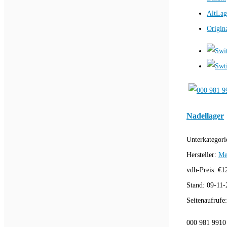
AltLag
Origin
Nadellager
Unterkategori
Hersteller:
Me
vdh-Preis:
€
1
Stand:
09-11-
Seitenaufrufe
000 981 9