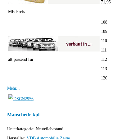
71,95
MB-Preis
108
109
110
111
alt passend für
112
113
120
Mehr...
Manschette kpl
Unterkategorie:
Neuteilebestand
Hersteller:
VDB Automobilia
Zeige