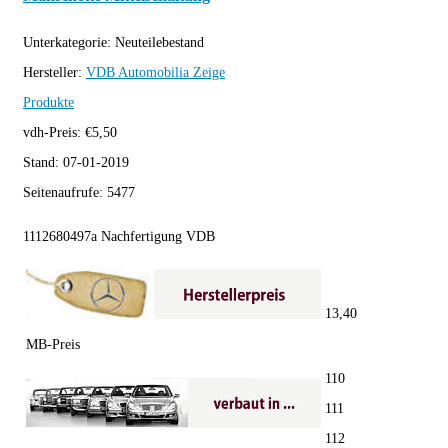
Unterkategorie:
Neuteilebestand
Hersteller:
VDB Automobilia
Zeige
Produkte
vdh-Preis:
€
5,50
Stand:
07-01-2019
Seitenaufrufe:
5477
1112680497a Nachfertigung VDB
13,40
MB-Preis
110
111
112