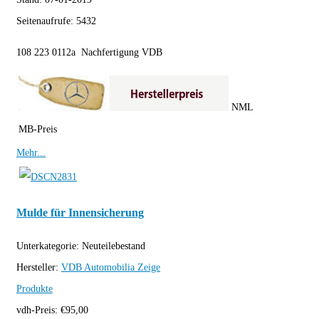
Seitenaufrufe:
5432
108 223 0112a Nachfertigung VDB
NML
MB-Preis
Mehr...
Mulde für Innensicherung
Unterkategorie:
Neuteilebestand
Hersteller:
VDB Automobilia
Zeige
Produkte
vdh-Preis:
€
95,00