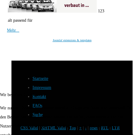
123
alt passend für
Mehr...
Joomla! extensions & templates
Startseite
Impressum
Wir benutzen Cookies
Kontakt
FAQs
Wir nutzen Cookies auf unserer Website. Einige von ihnen sind essenziell für
Suche
den Betrieb der Seite, während andere uns helfen, diese Website und die
Nutzererfahrung zu verbessern (Tracking Cookies). Sie können selbst
CSS Valid
|
XHTML Valid
|
Top
|
+
|
-
|
reset
|
RTL
|
LTR