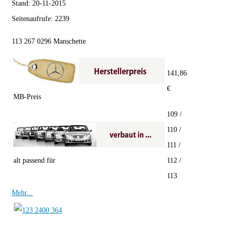
Stand:
20-11-2015
Seitenaufrufe:
2239
113 267 0296 Manschette
141,86
€
MB-Preis
109 /
110 /
111 /
alt passend für
112 /
113
Mehr...