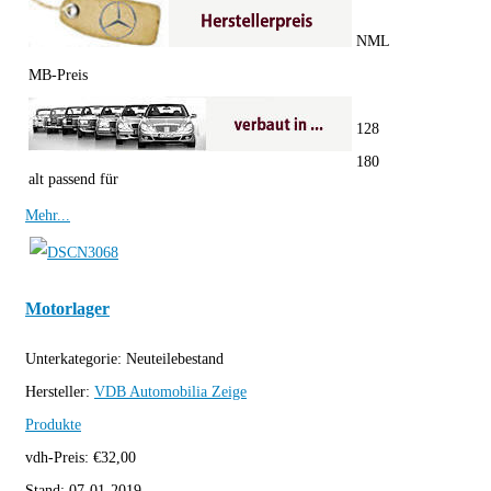
NML
MB-Preis
128
180
alt passend für
Mehr...
Motorlager
Unterkategorie:
Neuteilebestand
Hersteller:
VDB Automobilia
Zeige
Produkte
vdh-Preis:
€
32,00
Stand:
07-01-2019