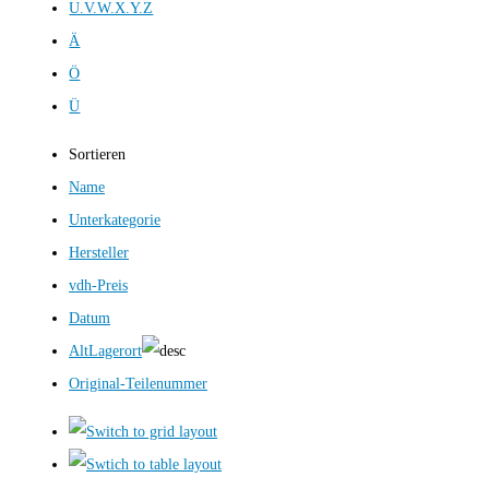
U.V.W.X.Y.Z
Ä
Ö
Ü
Sortieren
Name
Unterkategorie
Hersteller
vdh-Preis
Datum
AltLagerort
Original-Teilenummer