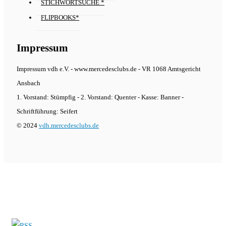
STICHWORTSUCHE *
FLIPBOOKS*
Impressum
Impressum vdh e.V. - www.mercedesclubs.de - VR 1068 Amtsgericht
Ansbach
1. Vorstand: Stümpfig - 2. Vorstand: Quenter - Kasse: Banner -
Schriftführung: Seifert
© 2024
vdh.mercedesclubs.de