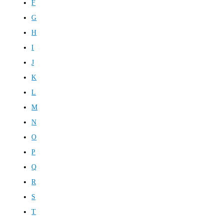
F
G
H
I
J
K
L
M
N
O
P
Q
R
S
T