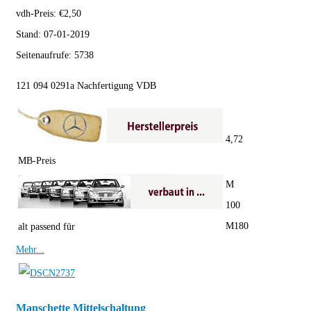
vdh-Preis:
€
2,50
Stand:
07-01-2019
Seitenaufrufe:
5738
121 094 0291a Nachfertigung VDB
4,72
MB-Preis
M
100
M180
alt passend für
Mehr...
Manschette Mittelschaltung