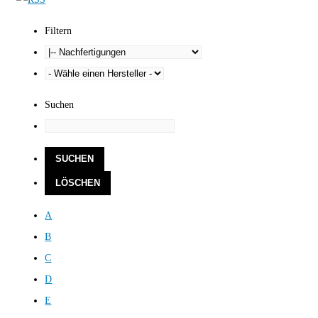
Filtern
Suchen
A
B
C
D
E