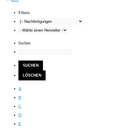
Filtern
Suchen
A
B
C
D
E