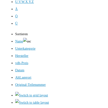
U.V.W.X.Y.Z
Ä
Ö
Ü
Sortieren
Name
Unterkategorie
Hersteller
vdh-Preis
Datum
AltLagerort
Original-Teilenummer