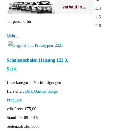
114
115
alt passend für
116
Mehr...
Schalterschalen Heizung 123 3.
Serie
Unterkategorie:
Nachfertigungen
Hersteller:
Dirk Quenter
Zeige
Produkte
vdh-Preis:
€
75,00
Stand:
26-09-2016
Seitenaufrufe:
5668