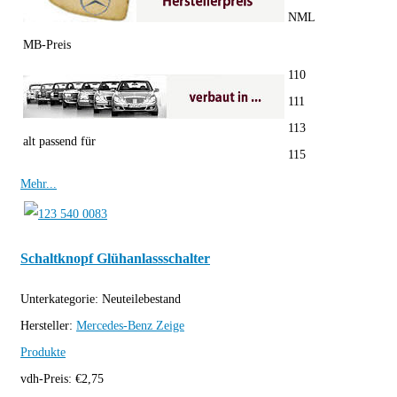
NML
MB-Preis
110
111
113
alt passend für
115
Mehr...
Schaltknopf Glühanlassschalter
Unterkategorie:
Neuteilebestand
Hersteller:
Mercedes-Benz
Zeige
Produkte
vdh-Preis:
€
2,75