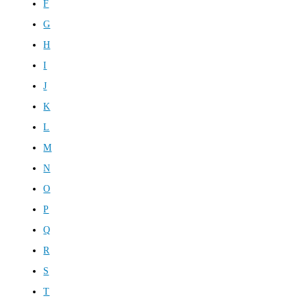
F
G
H
I
J
K
L
M
N
O
P
Q
R
S
T