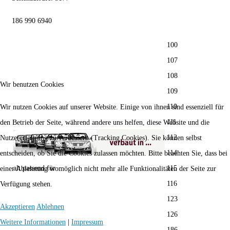
186 990 6940
100
107
108
Wir benutzen Cookies
109
110
Wir nutzen Cookies auf unserer Website. Einige von ihnen sind essenziell für
111
den Betrieb der Seite, während andere uns helfen, diese Website und die
112
Nutzererfahrung zu verbessern (Tracking Cookies). Sie können selbst
114
entscheiden, ob Sie die Cookies zulassen möchten. Bitte beachten Sie, dass bei
alt passend für
115
einer Ablehnung womöglich nicht mehr alle Funktionalitäten der Seite zur
116
Verfügung stehen.
123
Akzeptieren
Ablehnen
126
Weitere Informationen
|
Impressum
186