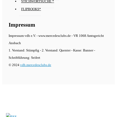
STICHWORTSUCHE *
FLIPBOOKS*
Impressum
Impressum vdh e.V. - www.mercedesclubs.de - VR 1068 Amtsgericht
Ansbach
1. Vorstand: Stümpfig - 2. Vorstand: Quenter - Kasse: Banner -
Schriftführung: Seifert
© 2024
vdh.mercedesclubs.de