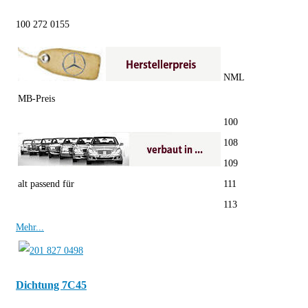
100 272 0155
NML
MB-Preis
100
108
109
alt passend für
111
113
Mehr...
Dichtung 7C45