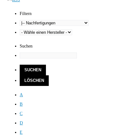
Filtern
Suchen
A
B
C
D
E