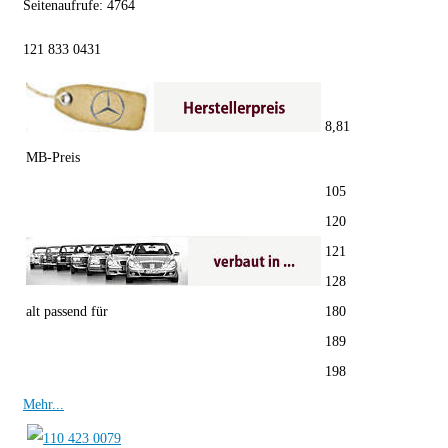
Seitenaufrufe:
4764
121 833 0431
8,81
MB-Preis
105
120
121
128
alt passend für
180
189
198
Mehr...