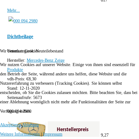
617
Mehr...
Dichtbeilage
Unterkategorie:
Neuteilebestand
Wir benutzen Cookies
Hersteller:
Mercedes-Benz
Zeige
Wir nutzen Cookies auf unserer Website. Einige von ihnen sind essenziell für
Produkte
den Betrieb der Seite, während andere uns helfen, diese Website und die
vdh-Preis:
€
8,30
Nutzererfahrung zu verbessern (Tracking Cookies). Sie können selbst
Stand:
12-11-2020
entscheiden, ob Sie die Cookies zulassen möchten. Bitte beachten Sie, dass bei
Seitenaufrufe:
5673
einer Ablehnung womöglich nicht mehr alle Funktionalitäten der Seite zur
000 094 2980
Verfügung stehen.
Akzeptieren
Ablehnen
Weitere Informationen
|
Impressum
9,27