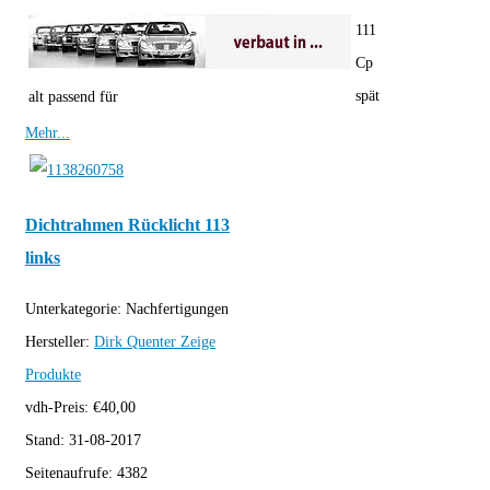
111
Cp
spät
alt passend für
Mehr...
Dichtrahmen Rücklicht 113
links
Unterkategorie:
Nachfertigungen
Hersteller:
Dirk Quenter
Zeige
Produkte
vdh-Preis:
€
40,00
Stand:
31-08-2017
Seitenaufrufe:
4382