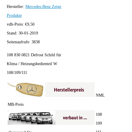
Hersteller:
Mercedes-Benz
Zeige
Produkte
vdh-Preis:
€
9,50
Stand:
30-01-2019
Seitenaufrufe:
3838
108 830 0821 Defrost Schild für
Klima / Heizungsbedienteil W
108/109/111
NML
MB-Preis
108
109