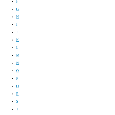
F
G
H
I
J
K
L
M
N
O
P
Q
R
S
T