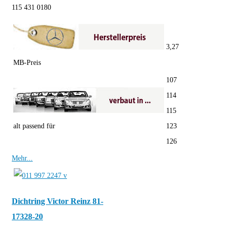
115 431 0180
3,27
MB-Preis
107
114
115
alt passend für
123
126
Mehr...
Dichtring Victor Reinz 81-
17328-20