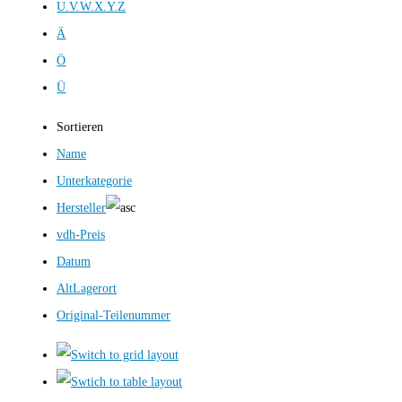
U.V.W.X.Y.Z
Ä
Ö
Ü
Sortieren
Name
Unterkategorie
Hersteller
vdh-Preis
Datum
AltLagerort
Original-Teilenummer