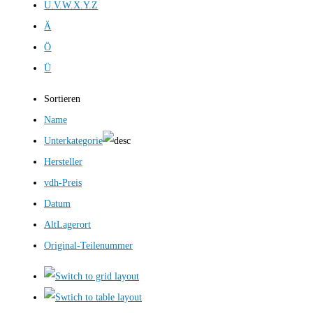
U.V.W.X.Y.Z
Ä
Ö
Ü
Sortieren
Name
Unterkategorie
Hersteller
vdh-Preis
Datum
AltLagerort
Original-Teilenummer