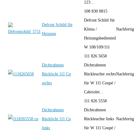
123...
108 830 0815
Defrost Schild für
Defrost Schild für
Klima /
Nachferti
Heizung
Heizungsbedienteil
W 108/109/111
111 826 5658
Dichtrahmen
Dichtrahmen
Rücklicht 111 Cp
Rückleuchte rechts
Nachferti
rechts
für W 111 Coupé /
Cabriolet...
111 826 5558
Dichtrahmen
Dichtrahmen
Rücklicht 111 Cp
Rückleuchte links
Nachferti
links
für W 111 Coupé /