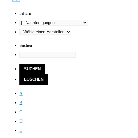
Filtern
Suchen
A
B
C
D
E