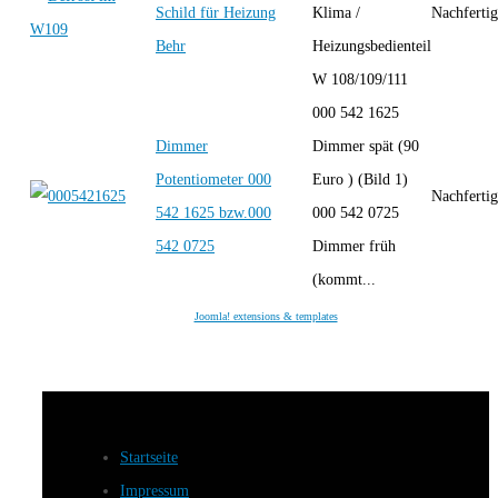
Schild für Heizung
Klima /
Nachferti
Behr
Heizungsbedienteil
W 108/109/111
000 542 1625
Dimmer
Dimmer spät (90
Potentiometer 000
Euro ) (Bild 1)
Nachferti
542 1625 bzw.000
000 542 0725
542 0725
Dimmer früh
(kommt...
Joomla! extensions & templates
Startseite
Impressum