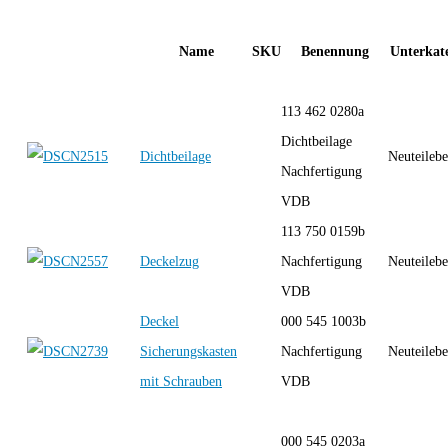
Name
SKU
Benennung
Unterkate
113 462 0280a
Dichtbeilage
Dichtbeilage
Neuteilebe
Nachfertigung
VDB
113 750 0159b
Deckelzug
Nachfertigung
Neuteilebe
VDB
Deckel
000 545 1003b
Sicherungskasten
Nachfertigung
Neuteilebe
mit Schrauben
VDB
000 545 0203a