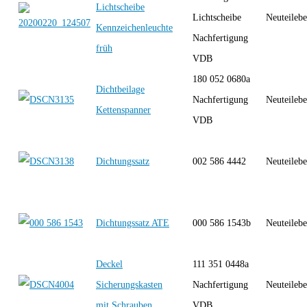
Lichtscheibe
Lichtscheibe
Neuteilebe
Kennzeichenleuchte
Nachfertigung
früh
VDB
180 052 0680a
Dichtbeilage
Nachfertigung
Neuteilebe
Kettenspanner
VDB
Dichtungssatz
002 586 4442
Neuteilebe
Dichtungssatz ATE
000 586 1543b
Neuteilebe
Deckel
111 351 0448a
Sicherungskasten
Nachfertigung
Neuteilebe
mit Schrauben
VDB