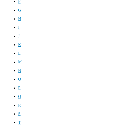
F
G
H
I
J
K
L
M
N
O
P
Q
R
S
T