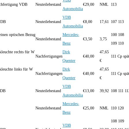
VDB
achfertigung VDB
Neuteilebestand
€
29,00
NML
113
Automobilia
VDB
g VDB
Neuteilebestand
€
8,00
17,61
107 113
Automobilia
inen optischen Bezug
Mercedes-
100 108
Neuteilebestand
€
3,50
3,75
Benz
109 110
leuchte rechts für W
Dirk
47,65
Nachfertigungen
€
40,00
111 Cp spä
Quenter
€
leuchte links für W
Dirk
47,65
Nachfertigungen
€
40,00
111 Cp spä
Quenter
€
VDB
g VDB
Neuteilebestand
€
13,00
39,92
108 111 11
Automobilia
Mercedes-
Neuteilebestand
€
25,00
NML
110 120
Benz
108 109
VDB