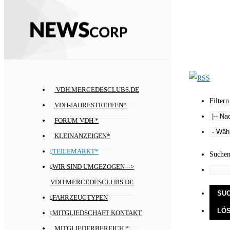
VDH.MERCEDESCLUBS.DE
Filtern
VDH-JAHRESTREFFEN*
FORUM VDH *
KLEINANZEIGEN*
TEILEMARKT*
Suche
WIR SIND UMGEZOGEN -->
VDH.MERCEDESCLUBS.DE
FAHRZEUGTYPEN
MITGLIEDSCHAFT KONTAKT
MITGLIEDERBEREICH *