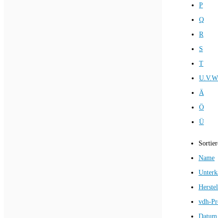
P
Q
R
S
T
U.V.W
Ä
Ö
Ü
Sortie
Name
Unterk
Herstel
vdh-Pr
Datum