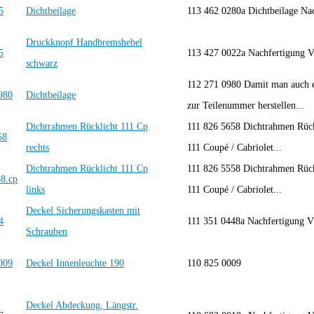
Dichtbeilage
113 462 0280a Dichtbeilage N
Druckknopf Handbremshebel
113 427 0022a Nachfertigun
schwarz
112 271 0980 Damit man auch e
Dichtbeilage
zur Teilenummer herstellen...
Dichtrahmen Rücklicht 111 Cp
111 826 5658 Dichtrahmen Rück
rechts
111 Coupé / Cabriolet...
Dichtrahmen Rücklicht 111 Cp
111 826 5558 Dichtrahmen Rück
links
111 Coupé / Cabriolet...
Deckel Sicherungskasten mit
111 351 0448a Nachfertigun
Schrauben
Deckel Innenleuchte 190
110 825 0009
Deckel Abdeckung, Längstr.