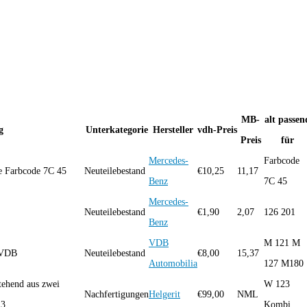
MB-
alt passen
g
Unterkategorie
Hersteller
vdh-Preis
Preis
für
Mercedes-
Farbcode
e Farbcode 7C 45
Neuteilebestand
€
10,25
11,17
Benz
7C 45
Mercedes-
Neuteilebestand
€
1,90
2,07
126 201
Benz
VDB
M 121 M
 VDB
Neuteilebestand
€
8,00
15,37
Automobilia
127 M180
tehend aus zwei
W 123
Nachfertigungen
Helgerit
€
99,00
NML
3...
Kombi