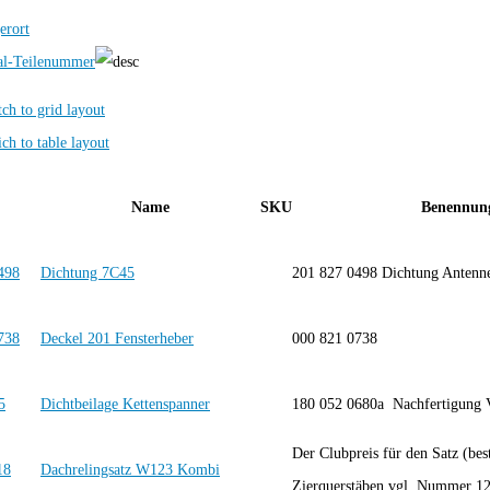
erort
al-Teilenummer
Name
SKU
Benennun
Dichtung 7C45
201 827 0498 Dichtung Antenn
Deckel 201 Fensterheber
000 821 0738
Dichtbeilage Kettenspanner
180 052 0680a Nachfertigung
Der Clubpreis für den Satz (bes
Dachrelingsatz W123 Kombi
Zierquerstäben vgl. Nummer 12