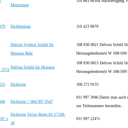
110 683 0010a Nachfertigun
Motorraum
Dichtbeilage
110 423 0079
Defrost Symbol Schild für
108 830 0821 Defrost Schild fü
Heizung Behr
Heizungsbedienteil W 108/109
108 830 0815 Defrost Schild fü
Defrost Schild für Heizung
Heizungsbedienteil W 108/109
Dichtring
100 272 0155
011 997 3946 Damit man auch e
Dichtring = 004 997 0547
zur Teilenummer herstellen...
Dichtring Victor Reinz 81-17328-
011 997 2247v
20