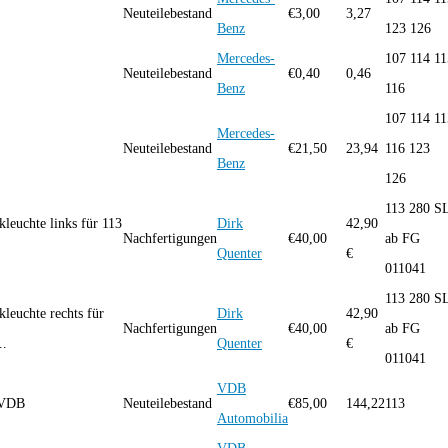
Neuteilebestand
€
3,00
3,27
Benz
123 126
Mercedes-
107 114 11
Neuteilebestand
€
0,40
0,46
Benz
116
107 114 11
Mercedes-
Neuteilebestand
€
21,50
23,94
116 123
Benz
126
113 280 S
leuchte links für 113
Dirk
42,90
Nachfertigungen
€
40,00
ab FG
Quenter
€
011041
113 280 S
leuchte rechts für
Dirk
42,90
Nachfertigungen
€
40,00
ab FG
..
Quenter
€
011041
VDB
 VDB
Neuteilebestand
€
85,00
144,22
113
Automobilia