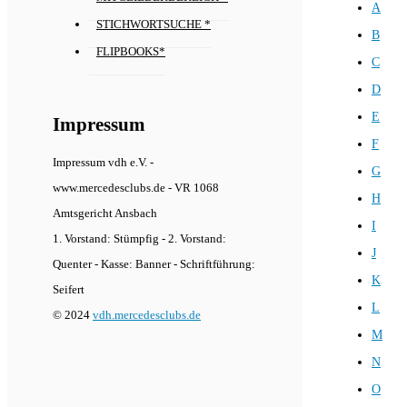
A
STICHWORTSUCHE *
B
FLIPBOOKS*
C
D
E
Impressum
F
Impressum vdh e.V. -
G
www.mercedesclubs.de - VR 1068
H
Amtsgericht Ansbach
I
1. Vorstand: Stümpfig - 2. Vorstand:
J
Quenter - Kasse: Banner - Schriftführung:
K
Seifert
L
© 2024
vdh.mercedesclubs.de
M
N
O