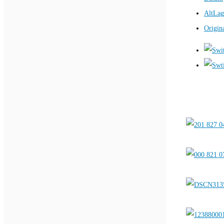
AltLag
Origin