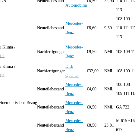
g VDB
Neuteilebestand
€
8,50
22,90
110 111 11
Automobilia
113
108 109
Mercedes-
Neuteilebestand
€
8,60
9,50
110 111 11
Benz
113
r Klima /
Mercedes-
Nachfertigungen
€
9,50
NML
108 109 11
/111
Benz
r Klima /
Dirk
Nachfertigungen
€
32,00
NML
108 109 11
/111
Quenter
Mercedes-
100 108
Neuteilebestand
€
4,00
NML
Benz
109 111 11
inen optischen Bezug
Mercedes-
Neuteilebestand
€
0,50
NML
GA 722
Benz
Mercedes-
M 615 616
Neuteilebestand
€
8,50
23,81
Benz
617