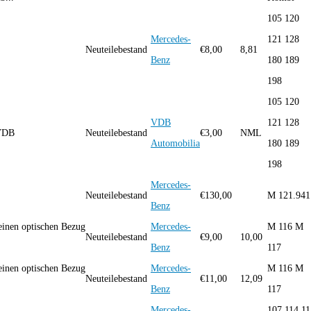
105 120
Mercedes-
121 128
Neuteilebestand
€
8,00
8,81
Benz
180 189
198
105 120
VDB
121 128
g VDB
Neuteilebestand
€
3,00
NML
Automobilia
180 189
198
Mercedes-
Neuteilebestand
€
130,00
M 121.941
Benz
inen optischen Bezug
Mercedes-
M 116 M
Neuteilebestand
€
9,00
10,00
Benz
117
inen optischen Bezug
Mercedes-
M 116 M
Neuteilebestand
€
11,00
12,09
Benz
117
Mercedes-
107 114 11