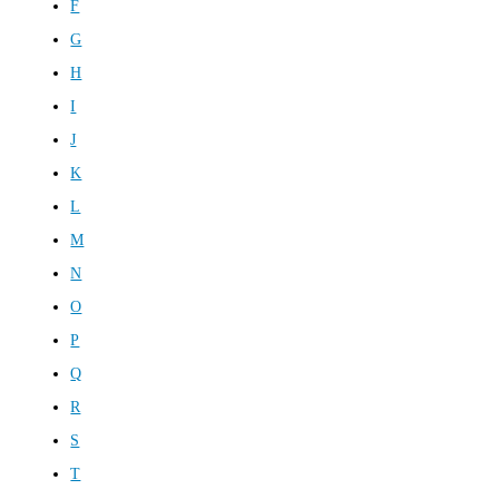
F
G
H
I
J
K
L
M
N
O
P
Q
R
S
T