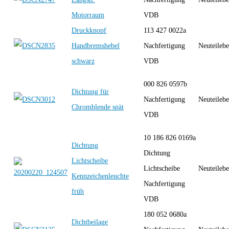
Motorraum
VDB
Druckknopf
113 427 0022a
Handbremshebel
Nachfertigung
Neuteilebe
schwarz
VDB
000 826 0597b
Dichtung für
Nachfertigung
Neuteilebe
Chromblende spät
VDB
10 186 826 0169a
Dichtung
Dichtung
Lichtscheibe
Lichtscheibe
Neuteilebe
Kennzeichenleuchte
Nachfertigung
früh
VDB
180 052 0680a
Dichtbeilage