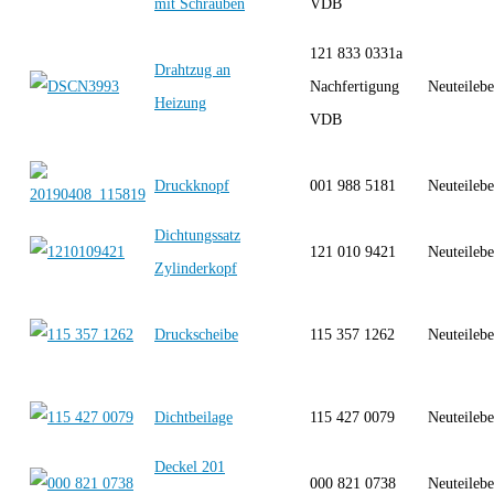
mit Schrauben
VDB
121 833 0331a
Drahtzug an
Nachfertigung
Neuteilebe
Heizung
VDB
Druckknopf
001 988 5181
Neuteilebe
Dichtungssatz
121 010 9421
Neuteilebe
Zylinderkopf
Druckscheibe
115 357 1262
Neuteilebe
Dichtbeilage
115 427 0079
Neuteilebe
Deckel 201
000 821 0738
Neuteilebe