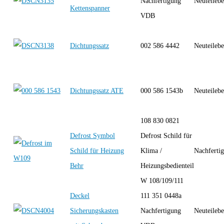
Nachfertigung
Neuteilebe
Kettenspanner
VDB
Dichtungssatz
002 586 4442
Neuteilebe
Dichtungssatz ATE
000 586 1543b
Neuteilebe
108 830 0821
Defrost Symbol
Defrost Schild für
Schild für Heizung
Klima /
Nachferti
Behr
Heizungsbedienteil
W 108/109/111
Deckel
111 351 0448a
Sicherungskasten
Nachfertigung
Neuteilebe