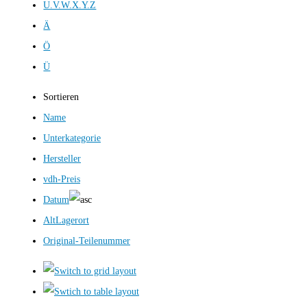
U.V.W.X.Y.Z
Ä
Ö
Ü
Sortieren
Name
Unterkategorie
Hersteller
vdh-Preis
Datum
AltLagerort
Original-Teilenummer