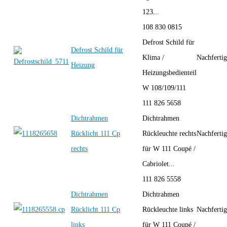
123...
108 830 0815
Defrost Schild für
Defrost Schild für
Klima /
Nachferti
Heizung
Heizungsbedienteil
W 108/109/111
111 826 5658
Dichtrahmen
Dichtrahmen
Rücklicht 111 Cp
Rückleuchte rechts
Nachferti
rechts
für W 111 Coupé /
Cabriolet...
111 826 5558
Dichtrahmen
Dichtrahmen
Rücklicht 111 Cp
Rückleuchte links
Nachferti
links
für W 111 Coupé /