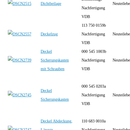
Dichtbeilage
Neuteilebe
Nachfertigung
VDB
113 750 0159b
Deckelzug
Nachfertigung
Neuteilebe
VDB
Deckel
000 545 1003b
Sicherungskasten
Nachfertigung
Neuteilebe
mit Schrauben
VDB
000 545 0203a
Deckel
Nachfertigung
Neuteilebe
Sicherungskasten
VDB
Deckel Abdeckung,
110 683 0010a
Längstr.
Nachfertigung
Neuteilebe