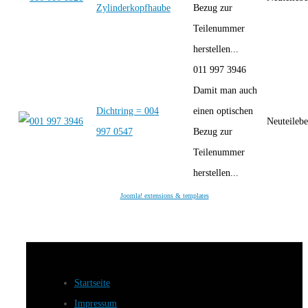
Zylinderkopfhaube
Bezug zur
Teilenummer
herstellen...
011 997 3946
Damit man auch
Dichtring = 004
einen optischen
Neuteilebe
997 0547
Bezug zur
Teilenummer
herstellen...
Joomla! extensions & templates
Startseite
Impressum