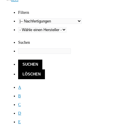
Filtern
Suchen
A
B
C
D
E