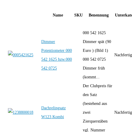
Name
SKU
Benennung
Unterkate
000 542 1625
Dimmer
Dimmer spät (90
Potentiometer 000
Euro ) (Bild 1)
Nachferti
542 1625 bzw.000
000 542 0725
542 0725
Dimmer früh
(kommt...
Der Clubpreis für
den Satz
(bestehend aus
Dachrelingsatz
zwei
Nachferti
W123 Kombi
Zierquerstäben
vgl. Nummer