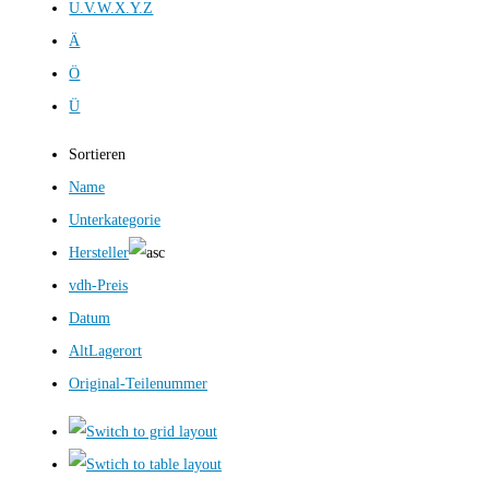
U.V.W.X.Y.Z
Ä
Ö
Ü
Sortieren
Name
Unterkategorie
Hersteller
vdh-Preis
Datum
AltLagerort
Original-Teilenummer