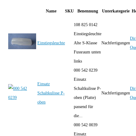
Name
SKU
Benennung
Unterkategorie
He
108 825 0142
Einstiegsleuchte
Dir
Einstiegsleuchte
Alte S-Klasse
Nachfertigungen
Que
Fussraum unten
links
000 542 0239
Einsatz
Einsatz
Schaltkulisse P-
Dir
Schaltkulisse P-
Nachfertigungen
oben (Platte)
Que
oben
passend für
die...
000 542 0039
Einsatz