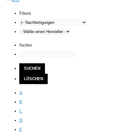
Filtern
Suchen
A
B
C
D
E