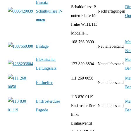
Einsatz
Schaltkulisse P-
Dir
Schaltkulisse P-
Nachfertigungen
unten Platte für
Que
unten
frühe W111/113
Modelle...
108 766 0390
Mer
Einlage
Neuteilebestand
Be
Elektrischer
Mer
123 820 3804
Neuteilebestand
Leitungssatz
Be
111 260 0058
Mer
Entluefter
Neuteilebestand
Be
113 830 0119
Entfrosterdüse
Mer
Entfrosterdüse
Neuteilebestand
Pagode
Be
links
Einlassventil