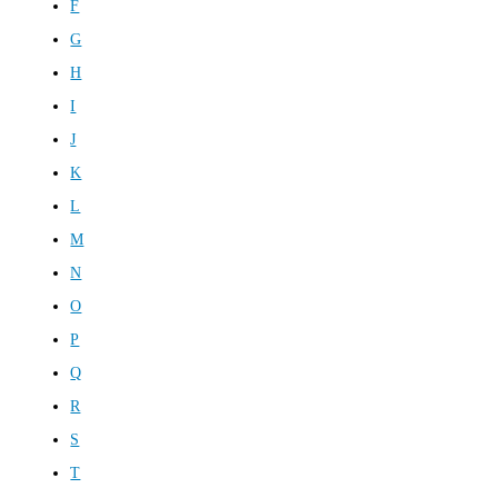
F
G
H
I
J
K
L
M
N
O
P
Q
R
S
T