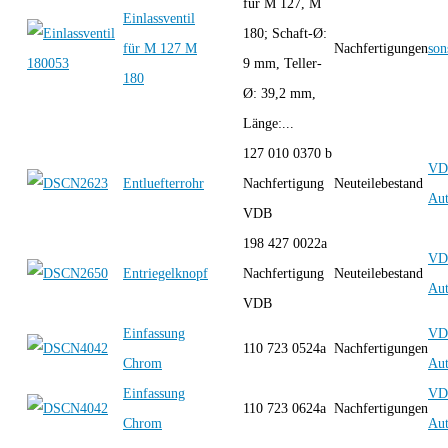
für M 127, M
Einlassventil
180; Schaft-Ø:
für M 127 M
Nachfertigungen
son
9 mm, Teller-
180
Ø: 39,2 mm,
Länge:...
127 010 0370 b
VD
Entluefterrohr
Nachfertigung
Neuteilebestand
Aut
VDB
198 427 0022a
VD
Entriegelknopf
Nachfertigung
Neuteilebestand
Aut
VDB
Einfassung
VD
110 723 0524a
Nachfertigungen
Chrom
Aut
Einfassung
VD
110 723 0624a
Nachfertigungen
Chrom
Aut