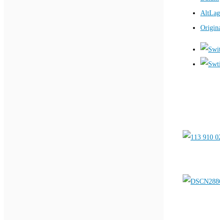
AltLag
Origin