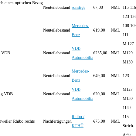
h einen optischen Bezug
Neuteilebestand
sonstige
€
7,00
NML
115 116
123 12
Mercedes-
108 10
Neuteilebestand
€
19,00
NML
Benz
111
M 127
VDB
ng VDB
Neuteilebestand
€
235,00
NML
M129
Automobilia
M130
Mercedes-
Neuteilebestand
€
49,00
NML
123
Benz
VDB
M127
gung VDB
Neuteilebestand
€
20,00
NML
Automobilia
M130
114 /
Rhibo /
115
weller Rhibo rechts
Nachfertigungen
€
75,00
NML
KTHÜ
Strich-
Acht