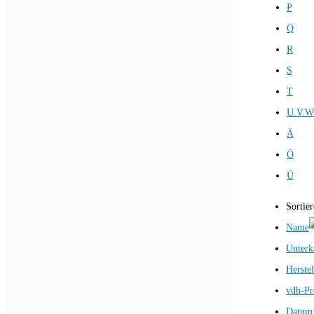
P
Q
R
S
T
U.V.W
Ä
Ö
Ü
Sortie
Name
Unterk
Herstel
vdh-Pr
Datum