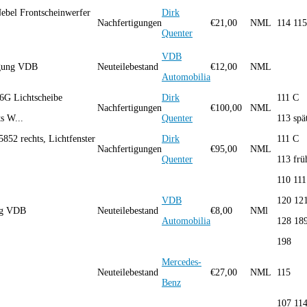
ebel Frontscheinwerfer
Dirk
Nachfertigungen
€
21,00
NML
114 115
Quenter
VDB
igung VDB
Neuteilebestand
€
12,00
NML
Automobilia
6G Lichtscheibe
Dirk
111 C
Nachfertigungen
€
100,00
NML
ts W...
Quenter
113 spä
5852 rechts, Lichtfenster
Dirk
111 C
Nachfertigungen
€
95,00
NML
Quenter
113 frü
110 111
VDB
120 12
ng VDB
Neuteilebestand
€
8,00
NMl
Automobilia
128 18
198
Mercedes-
Neuteilebestand
€
27,00
NML
115
Benz
107 11