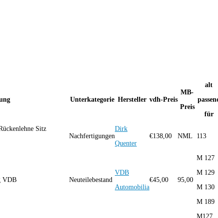
alt
MB-
ung
Unterkategorie
Hersteller
vdh-Preis
passen
Preis
für
Rückenlehne Sitz
Dirk
Nachfertigungen
€
138,00
NML
113
Quenter
M 127
VDB
M 129
ung VDB
Neuteilebestand
€
45,00
95,00
Automobilia
M 130
M 189
M127