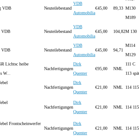
VDB
ng VDB
Neuteilebestand
€
45,00
89,33
M130
Automobilia
M189
VDB
ung VDB
Neuteilebestand
€
45,00
104,82
M 130
Automobilia
VDB
M114
ng VDB
Neuteilebestand
€
45,00
94,71
Automobilia
M129
6R Lichtsc heibe
Dirk
111 C
Nachfertigungen
€
95,00
NML
ts W...
Quenter
113 spä
ebel
Dirk
Nachfertigungen
€
21,00
NML
114 115
Quenter
ebel
Dirk
Nachfertigungen
€
21,00
NML
114 115
Quenter
ebel Frontscheinwerfer
Dirk
Nachfertigungen
€
21,00
NML
114 115
Quenter