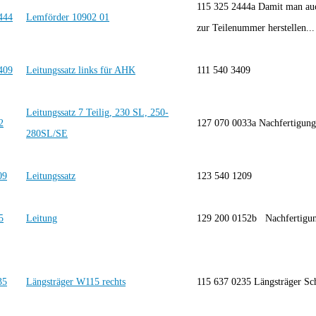
115 325 2444a Damit man auc
Lemförder 10902 01
zur Teilenummer herstellen...
Leitungssatz links für AHK
111 540 3409
Leitungssatz 7 Teilig, 230 SL, 250-
127 070 0033a Nachfertigu
280SL/SE
Leitungssatz
123 540 1209
Leitung
129 200 0152b Nachferti
Längsträger W115 rechts
115 637 0235 Längsträger Sch