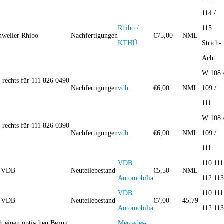
114 /
Rhibo /
115
hweller Rhibo
Nachfertigungen
€
75,00
NML
KTHÜ
Strich-
Acht
W 108 
rechts für 111 826 0490
Nachfertigungen
vdh
€
6,00
NML
109 /
111
W 108 
rechts für 111 826 0390
Nachfertigungen
vdh
€
6,00
NML
109 /
111
VDB
110 111
ng VDB
Neuteilebestand
€
5,50
NML
Automobilia
112 113
VDB
110 111
ng VDB
Neuteilebestand
€
7,00
45,79
Automobilia
112 113
 einen optischen Bezug
Mercedes-