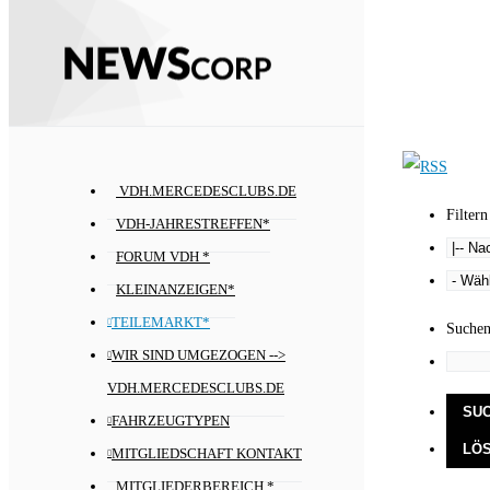
VDH.MERCEDESCLUBS.DE
Filtern
VDH-JAHRESTREFFEN*
FORUM VDH *
KLEINANZEIGEN*
TEILEMARKT*
Suche
WIR SIND UMGEZOGEN -->
VDH.MERCEDESCLUBS.DE
FAHRZEUGTYPEN
MITGLIEDSCHAFT KONTAKT
MITGLIEDERBEREICH *