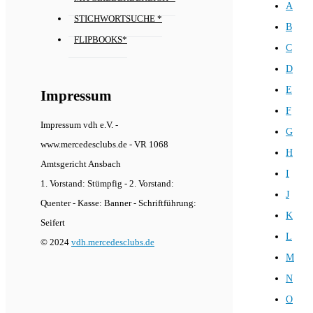
A
STICHWORTSUCHE *
B
FLIPBOOKS*
C
D
E
Impressum
F
Impressum vdh e.V. -
G
www.mercedesclubs.de - VR 1068
H
Amtsgericht Ansbach
I
1. Vorstand: Stümpfig - 2. Vorstand:
J
Quenter - Kasse: Banner - Schriftführung:
K
Seifert
L
© 2024
vdh.mercedesclubs.de
M
N
O