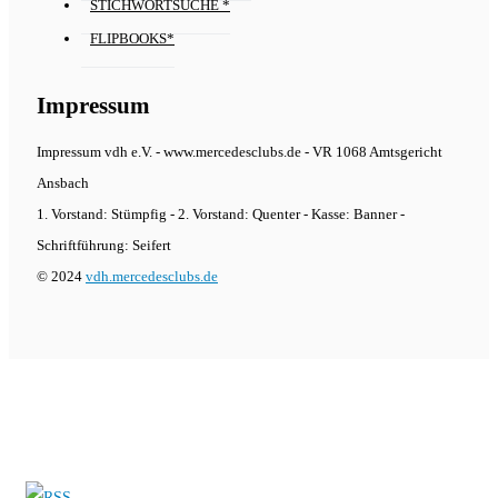
STICHWORTSUCHE *
FLIPBOOKS*
Impressum
Impressum vdh e.V. - www.mercedesclubs.de - VR 1068 Amtsgericht
Ansbach
1. Vorstand: Stümpfig - 2. Vorstand: Quenter - Kasse: Banner -
Schriftführung: Seifert
© 2024
vdh.mercedesclubs.de