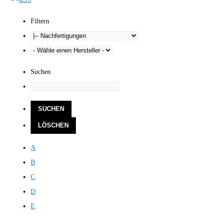
Filtern
Suchen
A
B
C
D
E