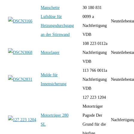
Manschette
30 180 831
Luftdüse für
0099 a
Neuteilebest
Heizungsdurchgang
Nachfertigung
an der Stirnwand
VDB
108 223 0112a
Motorlager
Nachfertigung
Neuteilebest
VDB
113 766 0011a
Mulde für
Nachfertigung
Neuteilebest
Innensicherung
VDB
127 223 1204
Motorträger
Motorträger 280
Pagode Der
Nachfertigun
SL
Grund für die
häufige