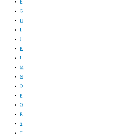
F
G
H
I
J
K
L
M
N
O
P
Q
R
S
T