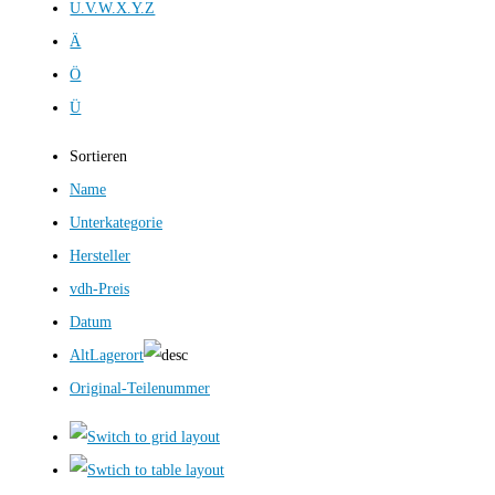
U.V.W.X.Y.Z
Ä
Ö
Ü
Sortieren
Name
Unterkategorie
Hersteller
vdh-Preis
Datum
AltLagerort
Original-Teilenummer