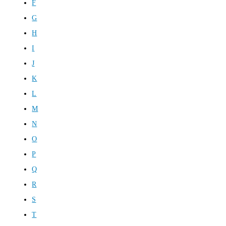
F
G
H
I
J
K
L
M
N
O
P
Q
R
S
T