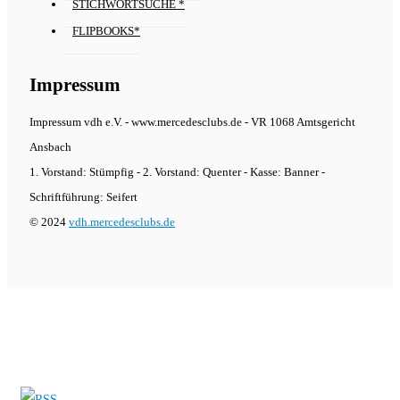
STICHWORTSUCHE *
FLIPBOOKS*
Impressum
Impressum vdh e.V. - www.mercedesclubs.de - VR 1068 Amtsgericht
Ansbach
1. Vorstand: Stümpfig - 2. Vorstand: Quenter - Kasse: Banner -
Schriftführung: Seifert
© 2024
vdh.mercedesclubs.de