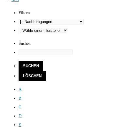
Filtern
Suchen
A
B
C
D
E