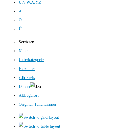
U.V.W.X.Y.Z
Ä
Ö
Ü
Sortieren
Name
Unterkategorie
Hersteller
vdh-Preis
Datum
AltLagerort
Original-Teilenummer