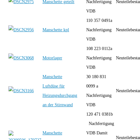
Manschette geteilt
Nachfertigung
Neuteilebest
VDB
110 357 0491a
Manschette kpl
Nachfertigung
Neuteilebest
VDB
108 223 0112a
Motorlager
Nachfertigung
Neuteilebest
VDB
Manschette
30 180 831
Luftdüse für
0099 a
Neuteilebest
Heizungsdurchgang
Nachfertigung
an der Stirnwand
VDB
120 471 0381b
Nachfertigung
Manschette
VDB Damit
Neuteilebest