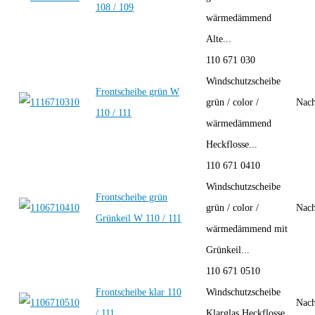
108 / 109
wärmedämmend
Alte...
110 671 030
Windschutzscheibe
Frontscheibe grün W
grün / color /
Nach
110 / 111
wärmedämmend
Heckflosse...
110 671 0410
Windschutzscheibe
Frontscheibe grün
grün / color /
Nach
Grünkeil W 110 / 111
wärmedämmend mit
Grünkeil...
110 671 0510
Frontscheibe klar 110
Windschutzscheibe
Nach
/ 111
Klarglas Heckflosse