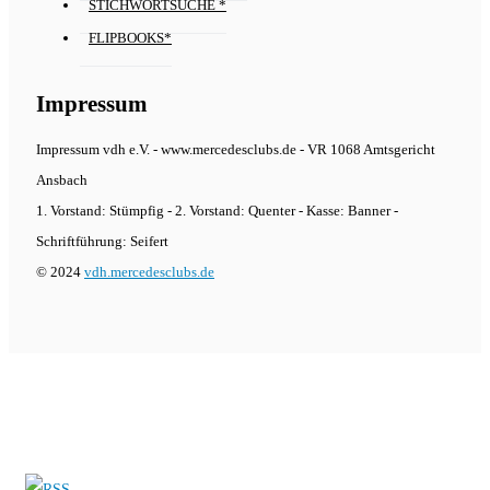
STICHWORTSUCHE *
FLIPBOOKS*
Impressum
Impressum vdh e.V. - www.mercedesclubs.de - VR 1068 Amtsgericht
Ansbach
1. Vorstand: Stümpfig - 2. Vorstand: Quenter - Kasse: Banner -
Schriftführung: Seifert
© 2024
vdh.mercedesclubs.de