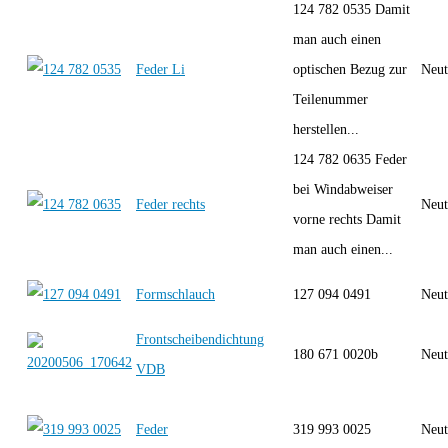
124 782 0535 Damit
man auch einen
Feder Li
optischen Bezug zur
Neut
Teilenummer
herstellen...
124 782 0635 Feder
bei Windabweiser
Feder rechts
Neut
vorne rechts Damit
man auch einen...
Formschlauch
127 094 0491
Neut
Frontscheibendichtung
180 671 0020b
Neut
VDB
Feder
319 993 0025
Neut