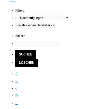
Filtern
Suchen
A
B
C
D
E