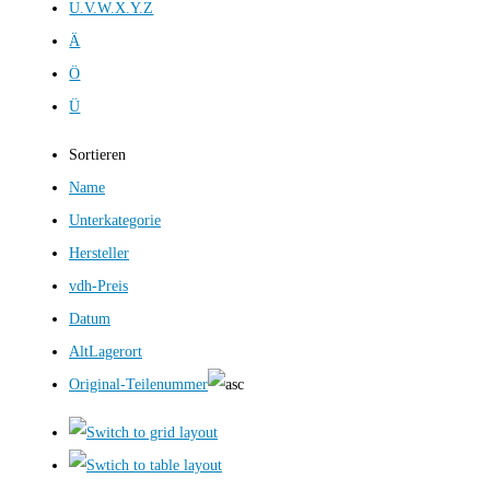
U.V.W.X.Y.Z
Ä
Ö
Ü
Sortieren
Name
Unterkategorie
Hersteller
vdh-Preis
Datum
AltLagerort
Original-Teilenummer