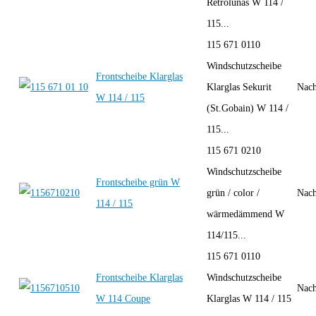
Retrolunas W 114 /
115...
115 671 0110
Windschutzscheibe
Frontscheibe Klarglas
Klarglas Sekurit
Nach
W 114 / 115
(St.Gobain) W 114 /
115...
115 671 0210
Windschutzscheibe
Frontscheibe grün W
grün / color /
Nach
114 / 115
wärmedämmend W
114/115...
115 671 0110
Frontscheibe Klarglas
Windschutzscheibe
Nach
W 114 Coupe
Klarglas W 114 / 115