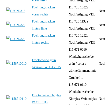
vorne links
Nachfertigung VDB
Fuehrungsbacken
113 725 1032a
Neut
vorne rechts
Nachfertigung VDB
Fuehrungsbacken
113 725 1132a
Neut
hinten links
Nachfertigung VDB
Fuehrungsbacken
113 725 1232a
Neut
hinten rechts
Nachfertigung VDB
115 671 0010
Windschutzscheibe
Frontscheibe grün
grün / color /
Nach
Grünkeil W 114 / 115
wärmedämmend mit
Grünkeil...
115 671 0110
Windschutzscheibe
Frontscheibe Klarglas
Klarglas Verbundglas
Nach
W 114 / 115