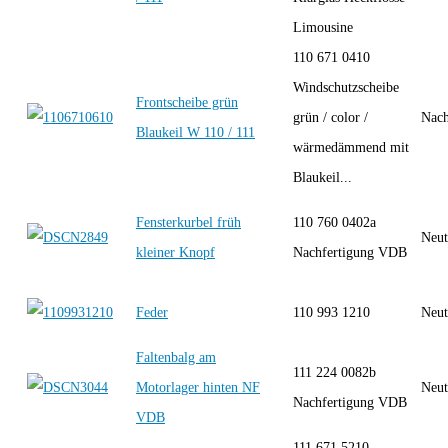
Limousine
110 671 0410
Windschutzscheibe
Frontscheibe grün
grün / color /
Nach
Blaukeil W 110 / 111
wärmedämmend mit
Blaukeil...
Fensterkurbel früh
110 760 0402a
Neut
kleiner Knopf
Nachfertigung VDB
Feder
110 993 1210
Neut
Faltenbalg am
111 224 0082b
Motorlager hinten NF
Neut
Nachfertigung VDB
VDB
111 671 5210