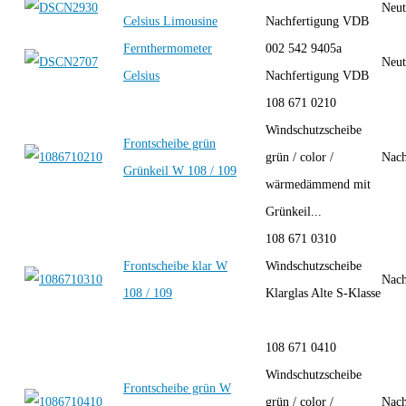
Neut
Celsius Limousine
Nachfertigung VDB
Fernthermometer
002 542 9405a
Neut
Celsius
Nachfertigung VDB
108 671 0210
Windschutzscheibe
Frontscheibe grün
grün / color /
Nach
Grünkeil W 108 / 109
wärmedämmend mit
Grünkeil...
108 671 0310
Frontscheibe klar W
Windschutzscheibe
Nach
108 / 109
Klarglas Alte S-Klasse
108 671 0410
Windschutzscheibe
Frontscheibe grün W
grün / color /
Nach