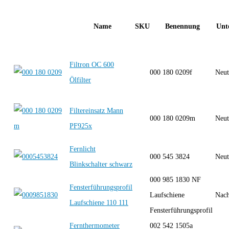
Name
SKU
Benennung
Unt
Filtron OC 600
000 180 0209f
Neut
Ölfilter
Filtereinsatz Mann
000 180 0209m
Neut
PF925x
Fernlicht
000 545 3824
Neut
Blinkschalter schwarz
000 985 1830 NF
Fensterführungsprofil
Laufschiene
Nach
Laufschiene 110 111
Fensterführungsprofil
Fernthermometer
002 542 1505a