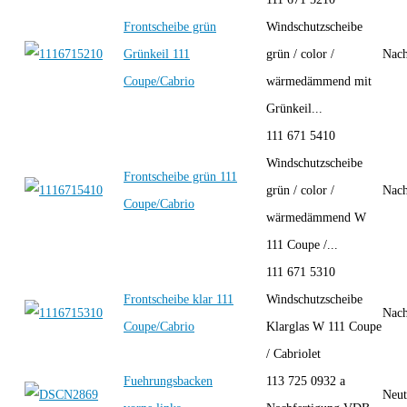
Frontscheibe grün
Windschutzscheibe
Grünkeil 111
grün / color /
Nach
Coupe/Cabrio
wärmedämmend mit
Grünkeil...
111 671 5410
Windschutzscheibe
Frontscheibe grün 111
grün / color /
Nach
Coupe/Cabrio
wärmedämmend W
111 Coupe /...
111 671 5310
Frontscheibe klar 111
Windschutzscheibe
Nach
Coupe/Cabrio
Klarglas W 111 Coupe
/ Cabriolet
Fuehrungsbacken
113 725 0932 a
Neut