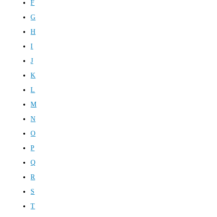
F
G
H
I
J
K
L
M
N
O
P
Q
R
S
T