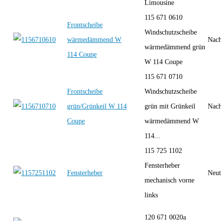
Limousine
115 671 0610
Frontscheibe
Windschutzscheibe
wärmedämmend W
Nach
wärmedämmend grün
114 Coupe
W 114 Coupe
115 671 0710
Frontscheibe
Windschutzscheibe
grün/Grünkeil W 114
grün mit Grünkeil
Nach
Coupe
wärmedämmend W
114...
115 725 1102
Fensterheber
Fensterheber
Neut
mechanisch vorne
links
120 671 0020a