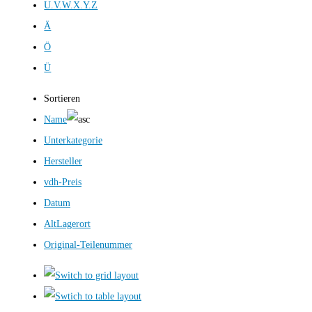
U.V.W.X.Y.Z
Ä
Ö
Ü
Sortieren
Name
Unterkategorie
Hersteller
vdh-Preis
Datum
AltLagerort
Original-Teilenummer