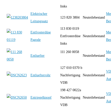
links
Elektrischer
Mer
123 820 3804
Neuteilebestand
Leitungssatz
Be
113 830 0119
Entfrosterdüse
Mer
Entfrosterdüse
Neuteilebestand
Pagode
Be
links
111 260 0058
Mer
Entluefter
Neuteilebestand
Be
127 010 0370 b
VD
Entluefterrohr
Nachfertigung
Neuteilebestand
Aut
VDB
198 427 0022a
VD
Entriegelknopf
Nachfertigung
Neuteilebestand
Aut
VDB