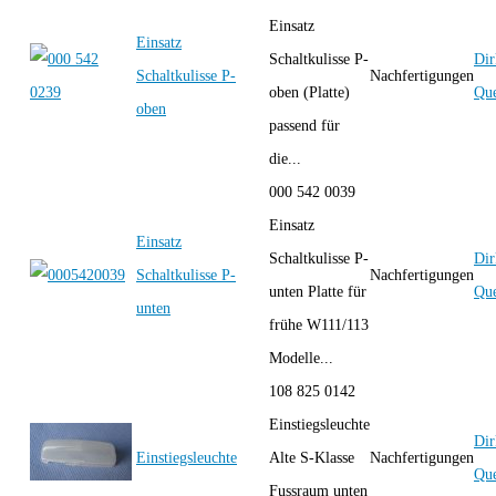
Einsatz
Einsatz
Schaltkulisse P-
Dir
Schaltkulisse P-
Nachfertigungen
oben (Platte)
Que
oben
passend für
die...
000 542 0039
Einsatz
Einsatz
Schaltkulisse P-
Dir
Schaltkulisse P-
Nachfertigungen
unten Platte für
Que
unten
frühe W111/113
Modelle...
108 825 0142
Einstiegsleuchte
Dir
Einstiegsleuchte
Alte S-Klasse
Nachfertigungen
Que
Fussraum unten