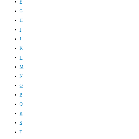
F
G
H
I
J
K
L
M
N
O
P
Q
R
S
T