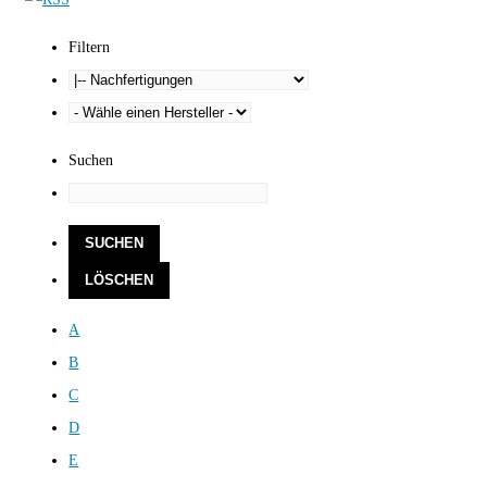
Filtern
Suchen
A
B
C
D
E