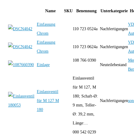
Name
SKU
Benennung
Unterkategorie
He
Einfassung
VD
110 723 0524a
Nachfertigungen
Chrom
Aut
Einfassung
VD
110 723 0624a
Nachfertigungen
Chrom
Aut
108 766 0390
Mer
Einlage
Neuteilebestand
Be
Einlassventil
für M 127, M
Einlassventil
180; Schaft-Ø:
für M 127 M
Nachfertigungen
son
9 mm, Teller-
180
Ø: 39,2 mm,
Länge:...
000 542 0239