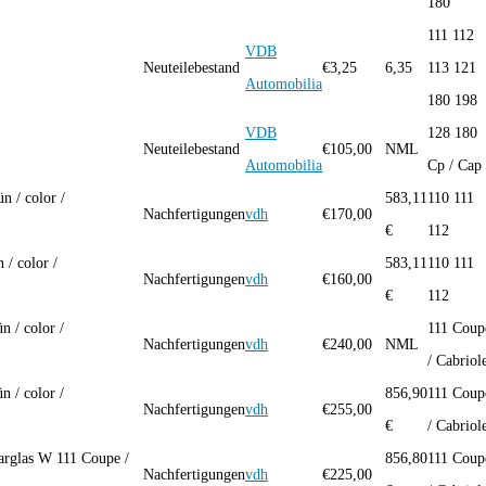
180
111 112
VDB
B
Neuteilebestand
€
3,25
6,35
113 121
Automobilia
180 198
VDB
128 180
Neuteilebestand
€
105,00
NML
Automobilia
Cp / Cap
n / color /
583,11
110 111
Nachfertigungen
vdh
€
170,00
€
112
 / color /
583,11
110 111
Nachfertigungen
vdh
€
160,00
€
112
n / color /
111 Coup
Nachfertigungen
vdh
€
240,00
NML
/ Cabriol
n / color /
856,90
111 Coup
Nachfertigungen
vdh
€
255,00
€
/ Cabriol
arglas W 111 Coupe /
856,80
111 Coup
Nachfertigungen
vdh
€
225,00