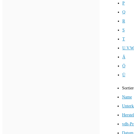
P
Q
R
S
T
U.V.W
Ä
Ö
Ü
Sortie
Name
Unterk
Herstel
vdh-Pr
Datum