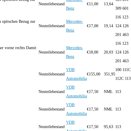
Neuteilebestand
€
11,00
13,64
Benz
309 601
116 123
 optischen Bezug zur
Mercedes-
Neuteilebestand
€
17,00
19,14
124 126
Benz
201 463
116 123
er vorne rechts Damit
Mercedes-
Neuteilebestand
€
18,00
20,03
124 126
Benz
201 463
VDB
100 111C
B
Neuteilebestand
€
155,00
351,95
Automobilia
112C 113
VDB
B
Neuteilebestand
€
17,50
NML
113
Automobilia
VDB
B
Neuteilebestand
€
17,50
NML
113
Automobilia
VDB
B
Neuteilebestand
€
17,50
95,63
113