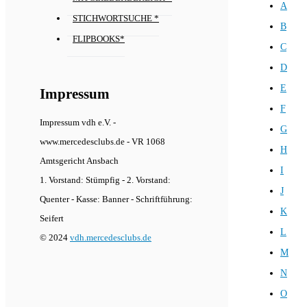
A
STICHWORTSUCHE *
B
FLIPBOOKS*
C
D
E
Impressum
F
Impressum vdh e.V. -
G
www.mercedesclubs.de - VR 1068
H
Amtsgericht Ansbach
I
1. Vorstand: Stümpfig - 2. Vorstand:
J
Quenter - Kasse: Banner - Schriftführung:
K
Seifert
L
© 2024
vdh.mercedesclubs.de
M
N
O