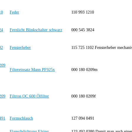
Feder
110 993 1210
Fernlicht Blinkschalter schwarz
000 545 3824
Fensterheber
115 725 1102 Fensterheber mechan
Filtereinsatz Mann PF925x
000 180 0209m
Filtron OC 600 Ölfilter
000 180 0209f
Formschlauch
127 094 0491
Flanschdichtung Elring
123 492 0380 Damit man auch einen