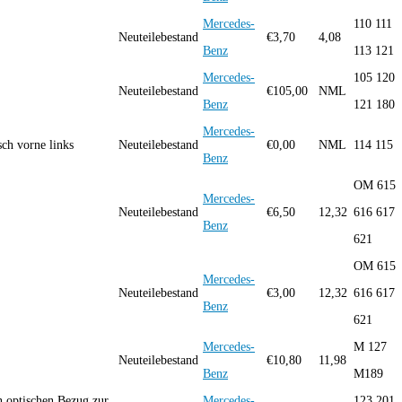
Mercedes-
110 111
Neuteilebestand
€
3,70
4,08
Benz
113 121
Mercedes-
105 120
Neuteilebestand
€
105,00
NML
Benz
121 180
Mercedes-
isch vorne links
Neuteilebestand
€
0,00
NML
114 115
Benz
OM 615
Mercedes-
Neuteilebestand
€
6,50
12,32
616 617
Benz
621
OM 615
Mercedes-
Neuteilebestand
€
3,00
12,32
616 617
Benz
621
Mercedes-
M 127
Neuteilebestand
€
10,80
11,98
Benz
M189
 optischen Bezug zur
Mercedes-
123 201