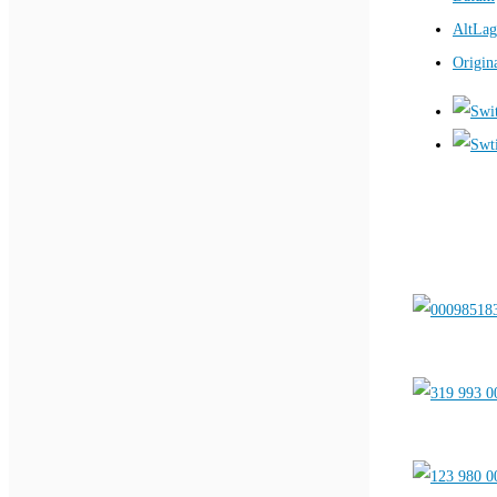
AltLag
Origin