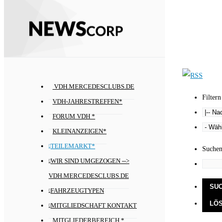
VDH.MERCEDESCLUBS.DE
Filtern
VDH-JAHRESTREFFEN*
FORUM VDH *
KLEINANZEIGEN*
TEILEMARKT*
Suche
WIR SIND UMGEZOGEN -->
VDH.MERCEDESCLUBS.DE
FAHRZEUGTYPEN
MITGLIEDSCHAFT KONTAKT
MITGLIEDERBEREICH *