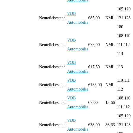
Automobilia
105 120
VDB
B
Neuteilebestand
€
85,00
NML
121 128
Automobilia
180
108 110
VDB
B
Neuteilebestand
€
75,00
NML
111 112
Automobilia
113
VDB
DB
Neuteilebestand
€
17,50
NML
113
Automobilia
VDB
110 111
DB
Neuteilebestand
€
155,00
NML
Automobilia
112
VDB
108 110
Neuteilebestand
€
7,00
13,66
Automobilia
111 112
105 120
VDB
Neuteilebestand
€
38,00
86,63
121 128
Automobilia