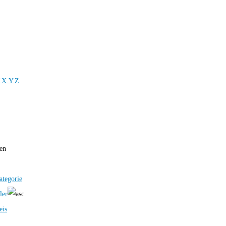
.X.Y.Z
ren
ategorie
ler
eis