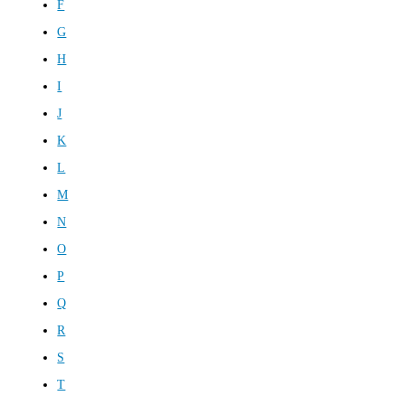
F
G
H
I
J
K
L
M
N
O
P
Q
R
S
T