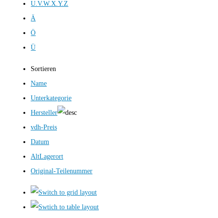
U.V.W.X.Y.Z
Ä
Ö
Ü
Sortieren
Name
Unterkategorie
Hersteller
vdh-Preis
Datum
AltLagerort
Original-Teilenummer