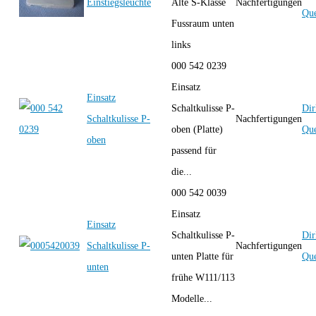
Einstiegsleuchte
Alte S-Klasse
Nachfertigungen
Que
Fussraum unten
links
000 542 0239
Einsatz
Einsatz
Schaltkulisse P-
Dir
Schaltkulisse P-
Nachfertigungen
oben (Platte)
Que
oben
passend für
die...
000 542 0039
Einsatz
Einsatz
Schaltkulisse P-
Dir
Schaltkulisse P-
Nachfertigungen
unten Platte für
Que
unten
frühe W111/113
Modelle...