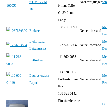
für M 127 M
Nachfertigungen
son
9 mm, Teller-
180
Ø: 39,2 mm,
Länge:...
108 766 0390
Mer
Einlage
Neuteilebestand
Be
Elektrischer
Mer
123 820 3804
Neuteilebestand
Leitungssatz
Be
111 260 0058
Mer
Entluefter
Neuteilebestand
Be
113 830 0119
Entfrosterdüse
Mer
Entfrosterdüse
Neuteilebestand
Pagode
Be
links
108 825 0142
Einstiegsleuchte
Dir