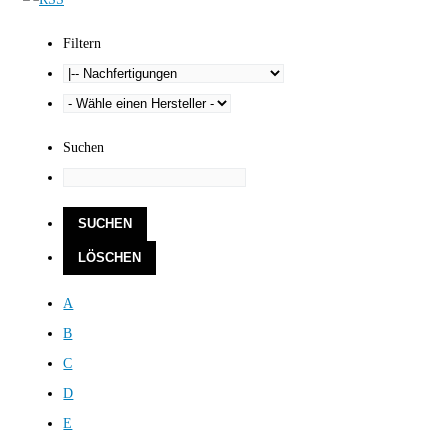
Filtern
Suchen
A
B
C
D
E