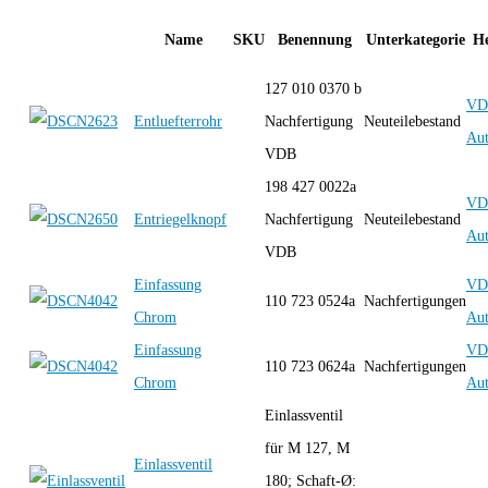
Name
SKU
Benennung
Unterkategorie
He
127 010 0370 b
VD
Entluefterrohr
Nachfertigung
Neuteilebestand
Aut
VDB
198 427 0022a
VD
Entriegelknopf
Nachfertigung
Neuteilebestand
Aut
VDB
Einfassung
VD
110 723 0524a
Nachfertigungen
Chrom
Aut
Einfassung
VD
110 723 0624a
Nachfertigungen
Chrom
Aut
Einlassventil
für M 127, M
Einlassventil
180; Schaft-Ø: