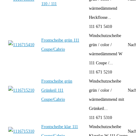
110 / 111
wärmedämmend
Heckflosse...
111 671 5410
Windschutzscheibe
Frontscheibe grün 111
grün / color /
Nach
Coupe/Cabrio
wärmedämmend W
111 Coupe /...
111 671 5210
Frontscheibe grün
Windschutzscheibe
Grünkeil 111
grün / color /
Nach
Coupe/Cabrio
wärmedämmend mit
Grünkeil...
111 671 5310
Frontscheibe klar 111
Windschutzscheibe
Nach
Coupe/Cabrio
Klarglas W 111 Coupe