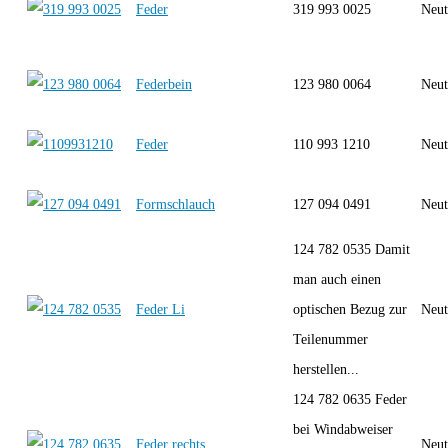
Feder
319 993 0025
Neut
Federbein
123 980 0064
Neut
Feder
110 993 1210
Neut
Formschlauch
127 094 0491
Neut
124 782 0535 Damit
man auch einen
Feder Li
optischen Bezug zur
Neut
Teilenummer
herstellen...
124 782 0635 Feder
bei Windabweiser
Feder rechts
Neut