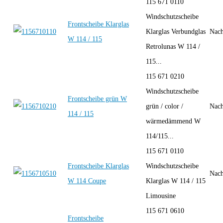
115 671 0110
Windschutzscheibe
Frontscheibe Klarglas
Klarglas Verbundglas
Nach
W 114 / 115
Retrolunas W 114 /
115...
115 671 0210
Windschutzscheibe
Frontscheibe grün W
grün / color /
Nach
114 / 115
wärmedämmend W
114/115...
115 671 0110
Frontscheibe Klarglas
Windschutzscheibe
Nach
W 114 Coupe
Klarglas W 114 / 115
Limousine
115 671 0610
Frontscheibe