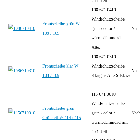
Grünkeil...
108 671 0410
Windschutzscheibe
Frontscheibe grün W
grün / color /
Nach
108 / 109
wärmedämmend
Alte...
108 671 0310
Frontscheibe klar W
Windschutzscheibe
Nach
108 / 109
Klarglas Alte S-Klasse
115 671 0010
Windschutzscheibe
Frontscheibe grün
grün / color /
Nach
Grünkeil W 114 / 115
wärmedämmend mit
Grünkeil...