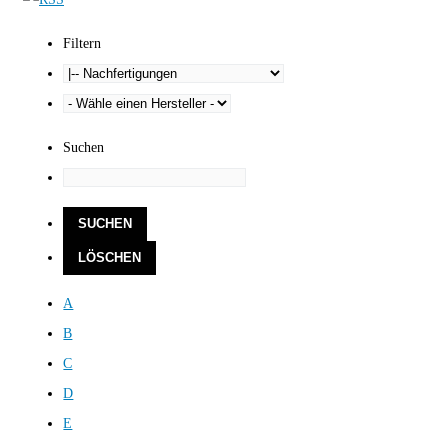
Filtern
Suchen
A
B
C
D
E