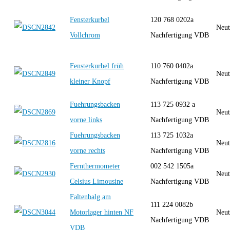
Fensterkurbel
120 768 0202a
Neut
Vollchrom
Nachfertigung VDB
Fensterkurbel früh
110 760 0402a
Neut
kleiner Knopf
Nachfertigung VDB
Fuehrungsbacken
113 725 0932 a
Neut
vorne links
Nachfertigung VDB
Fuehrungsbacken
113 725 1032a
Neut
vorne rechts
Nachfertigung VDB
Fernthermometer
002 542 1505a
Neut
Celsius Limousine
Nachfertigung VDB
Faltenbalg am
111 224 0082b
Motorlager hinten NF
Neut
Nachfertigung VDB
VDB