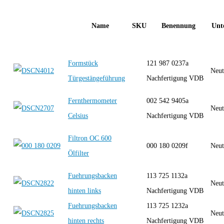
Name
SKU
Benennung
Unt
Formstück
121 987 0237a
Neut
Türgestängeführung
Nachfertigung VDB
Fernthermometer
002 542 9405a
Neut
Celsius
Nachfertigung VDB
Filtron OC 600
000 180 0209f
Neut
Ölfilter
Fuehrungsbacken
113 725 1132a
Neut
hinten links
Nachfertigung VDB
Fuehrungsbacken
113 725 1232a
Neut
hinten rechts
Nachfertigung VDB