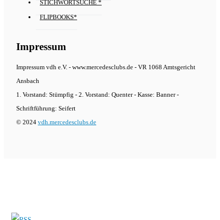
STICHWORTSUCHE *
FLIPBOOKS*
Impressum
Impressum vdh e.V. - www.mercedesclubs.de - VR 1068 Amtsgericht
Ansbach
1. Vorstand: Stümpfig - 2. Vorstand: Quenter - Kasse: Banner -
Schriftführung: Seifert
© 2024
vdh.mercedesclubs.de