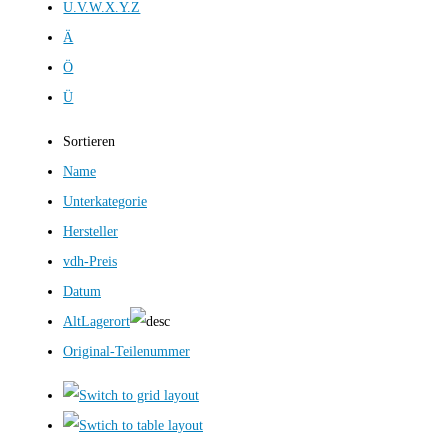
U.V.W.X.Y.Z
Ä
Ö
Ü
Sortieren
Name
Unterkategorie
Hersteller
vdh-Preis
Datum
AltLagerort
Original-Teilenummer