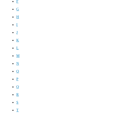
F
G
H
I
J
K
L
M
N
O
P
Q
R
S
T