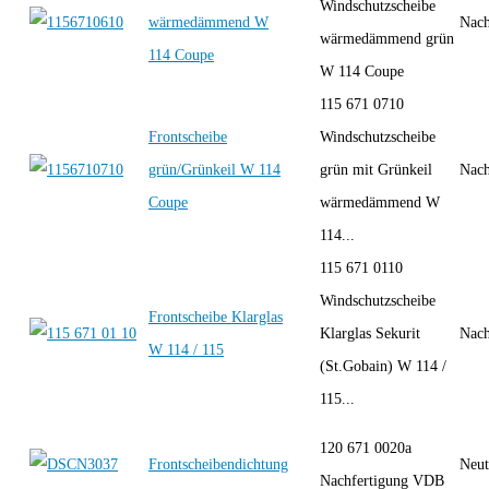
Windschutzscheibe
wärmedämmend W
Nach
wärmedämmend grün
114 Coupe
W 114 Coupe
115 671 0710
Frontscheibe
Windschutzscheibe
grün/Grünkeil W 114
grün mit Grünkeil
Nach
Coupe
wärmedämmend W
114...
115 671 0110
Windschutzscheibe
Frontscheibe Klarglas
Klarglas Sekurit
Nach
W 114 / 115
(St.Gobain) W 114 /
115...
120 671 0020a
Frontscheibendichtung
Neut
Nachfertigung VDB