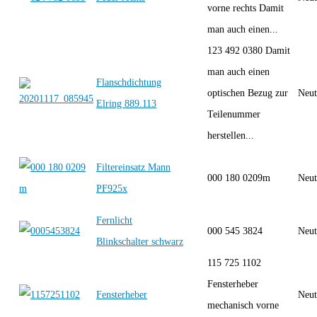
vorne rechts Damit
man auch einen...
123 492 0380 Damit
man auch einen
Flanschdichtung
optischen Bezug zur
Neut
Elring 889.113
Teilenummer
herstellen...
Filtereinsatz Mann
000 180 0209m
Neut
PF925x
Fernlicht
000 545 3824
Neut
Blinkschalter schwarz
115 725 1102
Fensterheber
Fensterheber
Neut
mechanisch vorne