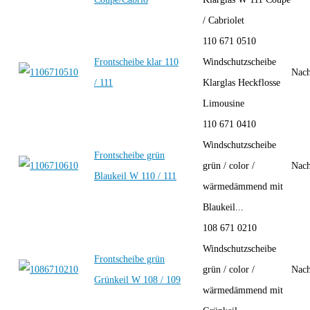
/ Cabriolet
110 671 0510
Frontscheibe klar 110
Windschutzscheibe
Nach
/ 111
Klarglas Heckflosse
Limousine
110 671 0410
Windschutzscheibe
Frontscheibe grün
grün / color /
Nach
Blaukeil W 110 / 111
wärmedämmend mit
Blaukeil...
108 671 0210
Windschutzscheibe
Frontscheibe grün
grün / color /
Nach
Grünkeil W 108 / 109
wärmedämmend mit