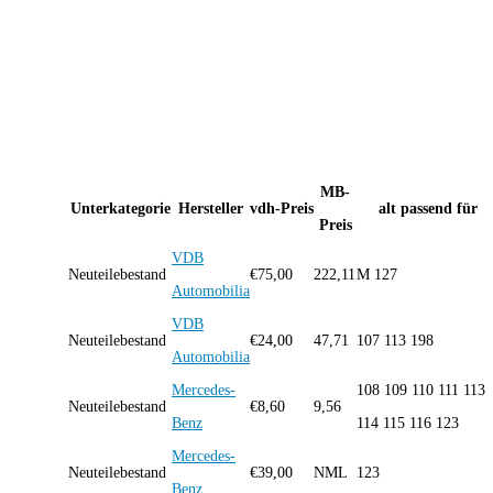
MB-
Unterkategorie
Hersteller
vdh-Preis
alt passend für
Preis
VDB
Neuteilebestand
€
75,00
222,11
M 127
Automobilia
VDB
Neuteilebestand
€
24,00
47,71
107 113 198
Automobilia
Mercedes-
108 109 110 111 113
Neuteilebestand
€
8,60
9,56
Benz
114 115 116 123
Mercedes-
Neuteilebestand
€
39,00
NML
123
Benz