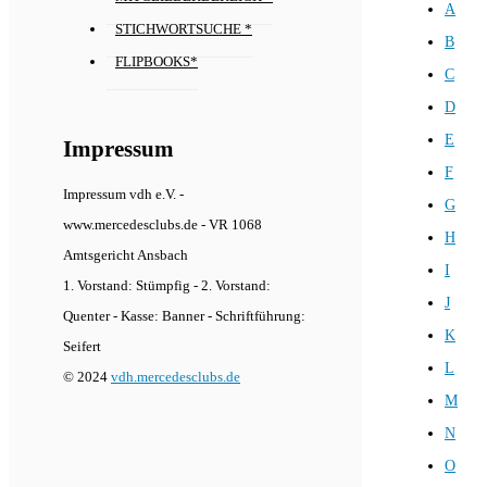
A
STICHWORTSUCHE *
B
FLIPBOOKS*
C
D
E
Impressum
F
Impressum vdh e.V. -
G
www.mercedesclubs.de - VR 1068
H
Amtsgericht Ansbach
I
1. Vorstand: Stümpfig - 2. Vorstand:
J
Quenter - Kasse: Banner - Schriftführung:
K
Seifert
L
© 2024
vdh.mercedesclubs.de
M
N
O