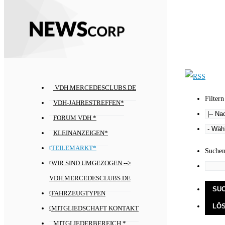
VDH.MERCEDESCLUBS.DE
Filtern
VDH-JAHRESTREFFEN*
FORUM VDH *
KLEINANZEIGEN*
TEILEMARKT*
Suche
WIR SIND UMGEZOGEN -->
VDH.MERCEDESCLUBS.DE
FAHRZEUGTYPEN
MITGLIEDSCHAFT KONTAKT
MITGLIEDERBEREICH *