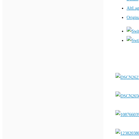
AltLag
Origin