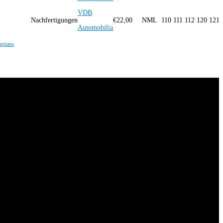
VDB
Nachfertigungen
€
22,00
NML
110 111 112 120 121
Automobilia
mplates
erfahrung zu verbessern (Tracking Cookies). Sie können selbst entscheiden, ob