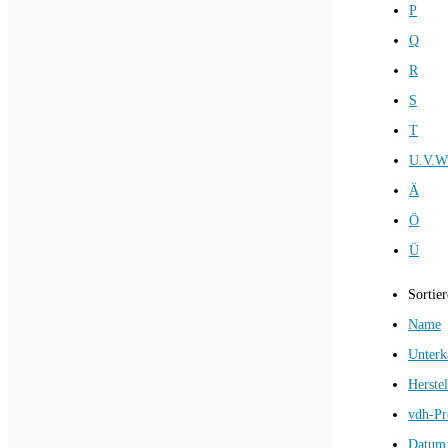
P
Q
R
S
T
U.V.W
Ä
Ö
Ü
Sortie
Name
Unterk
Herstel
vdh-Pr
Datum