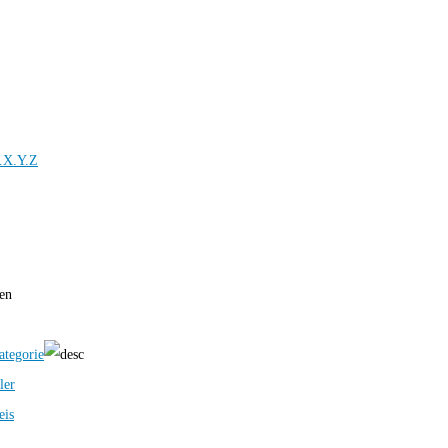
.X.Y.Z
ren
ategorie
ler
eis