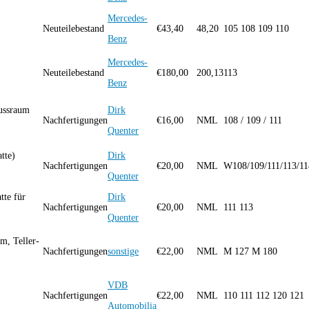
Mercedes-
Neuteilebestand
€
43,40
48,20
105 108 109 110
Benz
Mercedes-
Neuteilebestand
€
180,00
200,13
113
Benz
Fussraum
Dirk
Nachfertigungen
€
16,00
NML
108 / 109 / 111
Quenter
tte)
Dirk
Nachfertigungen
€
20,00
NML
W108/109/111/113/11
Quenter
tte für
Dirk
Nachfertigungen
€
20,00
NML
111 113
Quenter
m, Teller-
Nachfertigungen
sonstige
€
22,00
NML
M 127 M 180
VDB
Nachfertigungen
€
22,00
NML
110 111 112 120 121
Automobilia