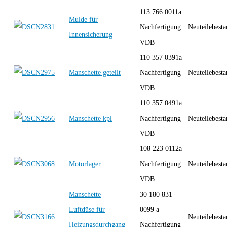
113 766 0011a
Mulde für
Nachfertigung
Neuteilebest
Innensicherung
VDB
110 357 0391a
Manschette geteilt
Nachfertigung
Neuteilebest
VDB
110 357 0491a
Manschette kpl
Nachfertigung
Neuteilebest
VDB
108 223 0112a
Motorlager
Nachfertigung
Neuteilebest
VDB
Manschette
30 180 831
Luftdüse für
0099 a
Neuteilebest
Heizungsdurchgang
Nachfertigung