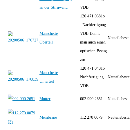
an der Stirnwand
VDB
120 471 0381b
Nachfertigung
Manschette
VDB Damit
Neuteilebest
Oberteil
man auch einen
optischen Bezug
zur...
120 471 0481b
Manschette
Nachfertigung
Neuteilebest
Unterteil
VDB
Mutter
002 990 2651
Neuteilebest
Membrane
112 270 0079
Neuteilebest