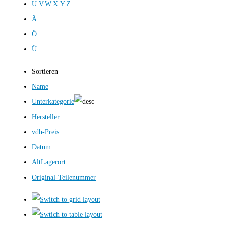
U.V.W.X.Y.Z
Ä
Ö
Ü
Sortieren
Name
Unterkategorie
Hersteller
vdh-Preis
Datum
AltLagerort
Original-Teilenummer