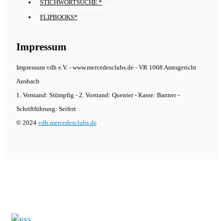
STICHWORTSUCHE *
FLIPBOOKS*
Impressum
Impressum vdh e.V. - www.mercedesclubs.de - VR 1068 Amtsgericht
Ansbach
1. Vorstand: Stümpfig - 2. Vorstand: Quenter - Kasse: Banner -
Schriftführung: Seifert
© 2024
vdh.mercedesclubs.de