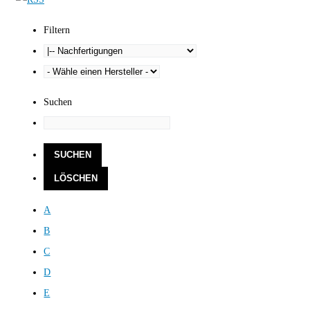
Filtern
Suchen
A
B
C
D
E