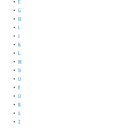
F
G
H
I
J
K
L
M
N
O
P
Q
R
S
T