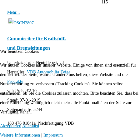
115
Mehr...
Gummireiter für Kraftstoff-
und Bremsleitungen
Wir benutzen Cookies
Unterkategorie:
Neuteilebestand
Wir nutzen Cookies auf unserer Website. Einige von ihnen sind essenziell für
Hersteller:
VDB Automobilia
Zeige
den Betrieb der Seite, während andere uns helfen, diese Website und die
Produkte
Nutzererfahrung zu verbessern (Tracking Cookies). Sie können selbst
vdh-Preis:
€
2,10
entscheiden, ob Sie die Cookies zulassen möchten. Bitte beachten Sie, dass bei
Stand:
07-01-2019
einer Ablehnung womöglich nicht mehr alle Funktionalitäten der Seite zur
Seitenaufrufe:
5244
Verfügung stehen.
180 476 01841a Nachfertigung VDB
Akzeptieren
Ablehnen
Weitere Informationen
|
Impressum