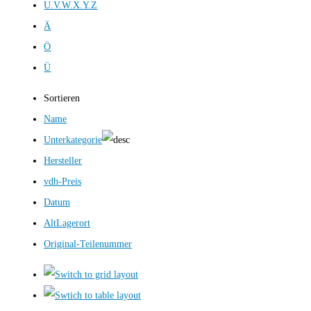
U.V.W.X.Y.Z
Ä
Ö
Ü
Sortieren
Name
Unterkategorie
Hersteller
vdh-Preis
Datum
AltLagerort
Original-Teilenummer