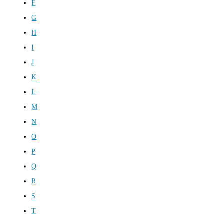
F
G
H
I
J
K
L
M
N
O
P
Q
R
S
T