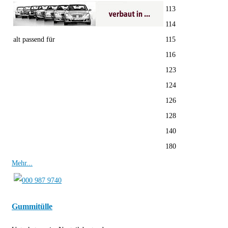
113
114
alt passend für
115
116
123
124
126
128
140
180
Mehr...
Gummitülle