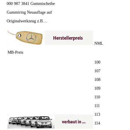
000 987 3841 Gummischeibe
Gummiring Neuauflage auf
Originalwerkzeug z.B....
NML
MB-Preis
100
107
108
109
110
111
113
114