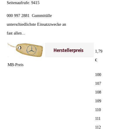
Seitenaufrufe:
9415
000 997 2881 Gummitülle
unterschiedlichste Einsatzzwecke an
fast allen...
1,79
€
MB-Preis
100
107
108
109
110
111
112