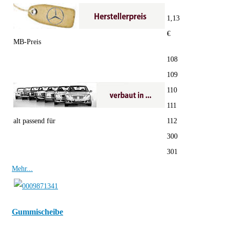
1,13
€
MB-Preis
108
109
110
111
alt passend für
112
300
301
Mehr...
Gummischeibe