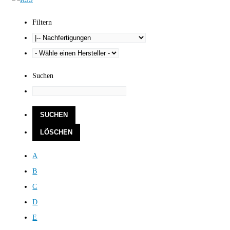
Filtern
Suchen
A
B
C
D
E