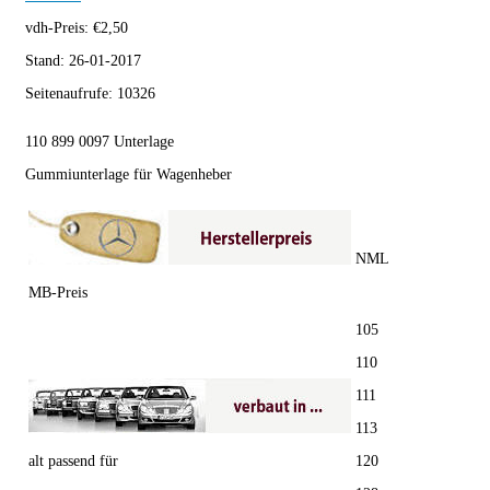
vdh-Preis:
€
2,50
Stand:
26-01-2017
Seitenaufrufe:
10326
110 899 0097 Unterlage
Gummiunterlage für Wagenheber
NML
MB-Preis
105
110
111
113
alt passend für
120