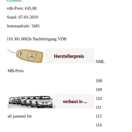
vdh-Preis:
€
45,00
Stand:
07-01-2019
Seitenaufrufe:
5681
110 301 0002b Nachfertigung VDB
NML
MB-Preis
108
109
110
111
alt passend für
113
114