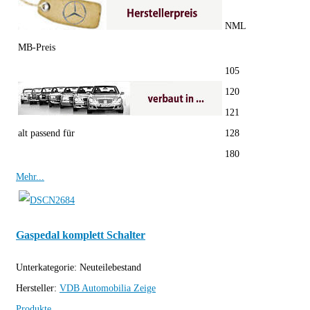
NML
MB-Preis
105
120
121
alt passend für
128
180
Mehr...
Gaspedal komplett Schalter
Unterkategorie:
Neuteilebestand
Hersteller:
VDB Automobilia
Zeige
Produkte