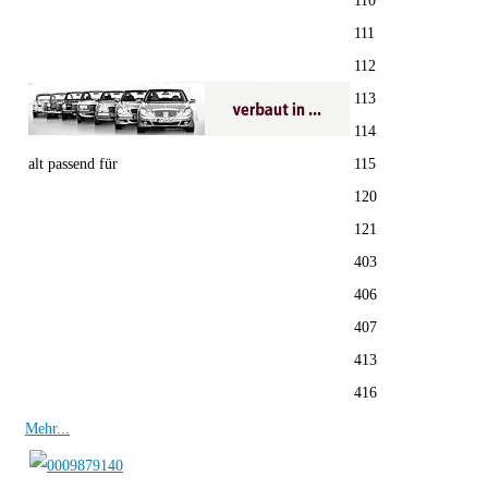
110
111
112
113
114
alt passend für
115
120
121
403
406
407
413
416
Mehr...