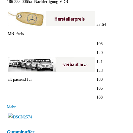
186 333 0065a Nachfertigung VDB
27,64
MB-Preis
105
120
121
128
alt passend für
180
186
188
Mehr...
Gummipuffer