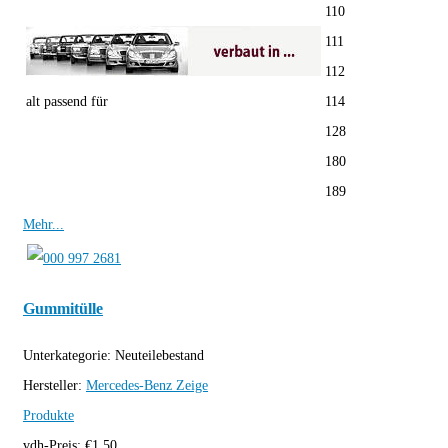
110
111
112
alt passend für
114
128
180
189
Mehr...
Gummitülle
Unterkategorie:
Neuteilebestand
Hersteller:
Mercedes-Benz
Zeige
Produkte
vdh-Preis:
€
1,50