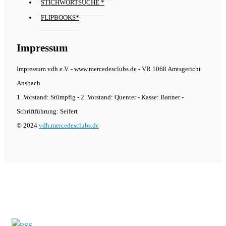
STICHWORTSUCHE *
FLIPBOOKS*
Impressum
Impressum vdh e.V. - www.mercedesclubs.de - VR 1068 Amtsgericht
Ansbach
1. Vorstand: Stümpfig - 2. Vorstand: Quenter - Kasse: Banner -
Schriftführung: Seifert
© 2024
vdh.mercedesclubs.de