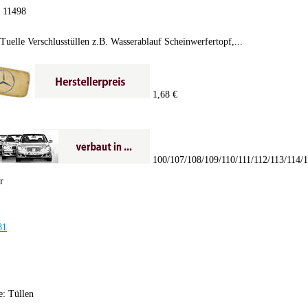
:
11498
Tuelle Verschlusstüllen z.B. Wasserablauf Scheinwerfertopf,...
1,68 €
100/107/108/109/110/111/112/113/114/
r
e:
Tüllen