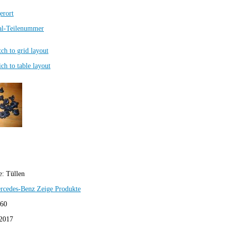
erort
al-Teilenummer
e:
Tüllen
rcedes-Benz
Zeige Produkte
,60
2017