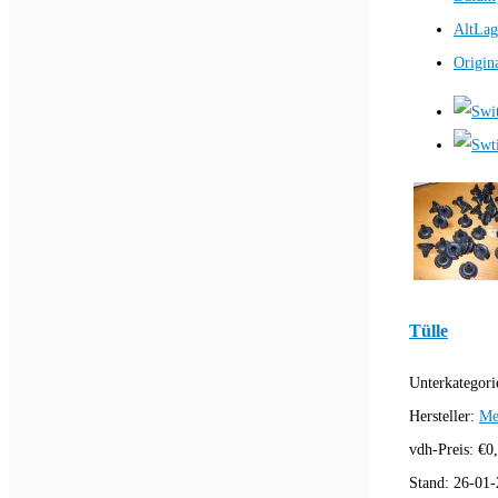
AltLag
Origin
Tülle
Unterkategori
Hersteller:
Me
vdh-Preis:
€
0
Stand:
26-01-