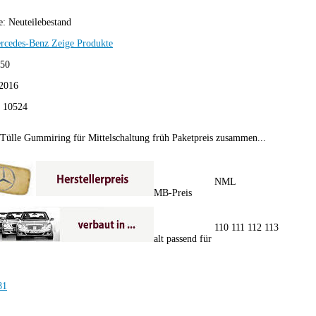
e:
Neuteilebestand
rcedes-Benz
Zeige Produkte
,50
2016
:
10524
Tülle Gummiring für Mittelschaltung früh Paketpreis zusammen...
NML
MB-Preis
110 111 112 113
alt passend für