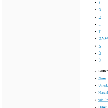
P
Q
R
S
T
U.V.W
Ä
Ö
Ü
Sortie
Name
Unterk
Herstel
vdh-Pr
Datum