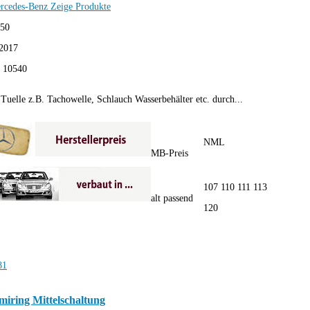
rcedes-Benz
Zeige Produkte
,50
2017
:
10540
Tuelle z.B. Tachowelle, Schlauch Wasserbehälter etc. durch...
NML
MB-Preis
107 110 111 113
alt passend
120
iring Mittelschaltung