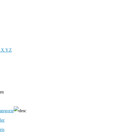
.X.Y.Z
ren
ategorie
ler
eis