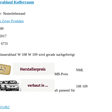
erablauf Kofferraum
e:
Neuteilebestand
h
Zeige Produkte
,00
2017
:
6731
asserablauf W 108 W 109 wird gerade nachgefertigt
NML
MB-Preis
108 109
alt passend für