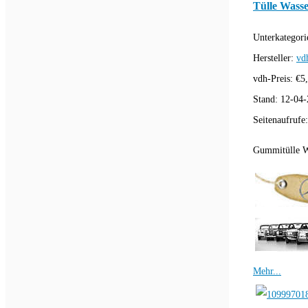
Tülle Wass
Unterkategori
Hersteller:
vd
vdh-Preis:
€
5
Stand:
12-04-
Seitenaufrufe
Gummitülle W
Mehr...