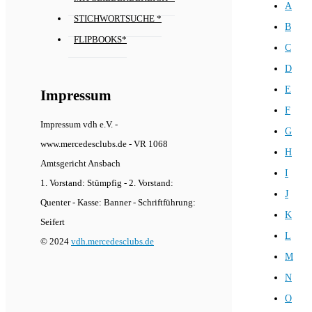
A
STICHWORTSUCHE *
B
FLIPBOOKS*
C
D
E
Impressum
F
Impressum vdh e.V. -
G
www.mercedesclubs.de - VR 1068
H
Amtsgericht Ansbach
I
1. Vorstand: Stümpfig - 2. Vorstand:
J
Quenter - Kasse: Banner - Schriftführung:
K
Seifert
L
© 2024
vdh.mercedesclubs.de
M
N
O