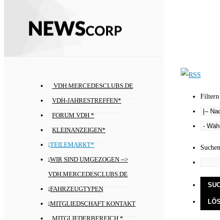
VDH.MERCEDESCLUBS.DE
Filtern
VDH-JAHRESTREFFEN*
FORUM VDH *
KLEINANZEIGEN*
TEILEMARKT*
Suche
WIR SIND UMGEZOGEN -->
VDH.MERCEDESCLUBS.DE
FAHRZEUGTYPEN
MITGLIEDSCHAFT KONTAKT
MITGLIEDERBEREICH *