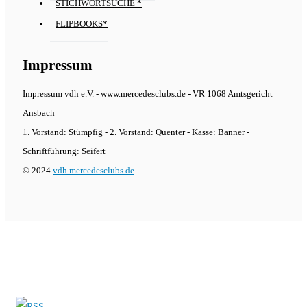
STICHWORTSUCHE *
FLIPBOOKS*
Impressum
Impressum vdh e.V. - www.mercedesclubs.de - VR 1068 Amtsgericht
Ansbach
1. Vorstand: Stümpfig - 2. Vorstand: Quenter - Kasse: Banner -
Schriftführung: Seifert
© 2024
vdh.mercedesclubs.de