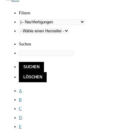
Filtern
Suchen
A
B
C
D
E