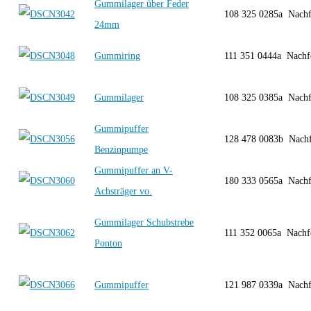
Gummilager über Feder
108 325 0285a Nach
24mm
Gummiring
111 351 0444a Nach
Gummilager
108 325 0385a Nach
Gummipuffer
128 478 0083b Nach
Benzinpumpe
Gummipuffer an V-
180 333 0565a Nach
Achsträger vo.
Gummilager Schubstrebe
111 352 0065a Nach
Ponton
Gummipuffer
121 987 0339a Nach