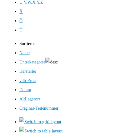
U.V.W.X.Y.Z
Ä
Ö
Ü
Sortieren
Name
Unterkategorie
Hersteller
vdh-Preis
Datum
AltLagerort
Original-Teilenummer