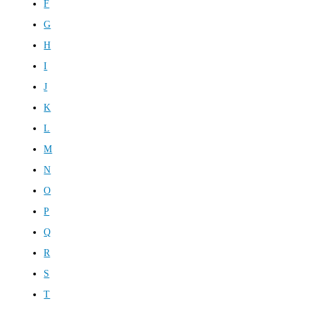
F
G
H
I
J
K
L
M
N
O
P
Q
R
S
T