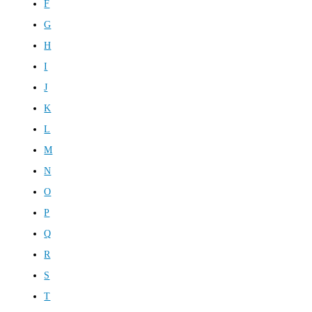
F
G
H
I
J
K
L
M
N
O
P
Q
R
S
T