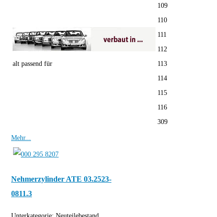
109
110
111
112
alt passend für
113
114
115
116
309
Mehr...
Nehmerzylinder ATE 03.2523-
0811.3
Unterkategorie:
Neuteilebestand