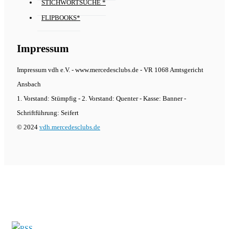
STICHWORTSUCHE *
FLIPBOOKS*
Impressum
Impressum vdh e.V. - www.mercedesclubs.de - VR 1068 Amtsgericht
Ansbach
1. Vorstand: Stümpfig - 2. Vorstand: Quenter - Kasse: Banner -
Schriftführung: Seifert
© 2024
vdh.mercedesclubs.de