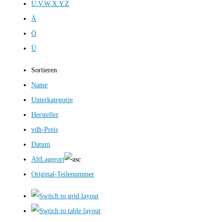
U.V.W.X.Y.Z
Ä
Ö
Ü
Sortieren
Name
Unterkategorie
Hersteller
vdh-Preis
Datum
AltLagerort
Original-Teilenummer