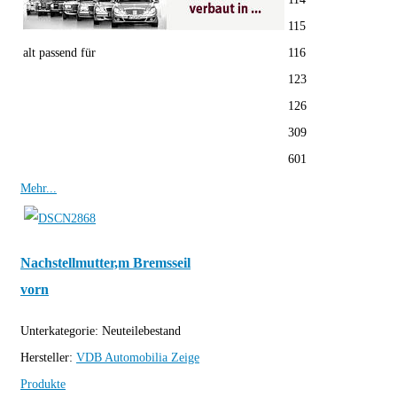
115
alt passend für
116
123
126
309
601
Mehr...
Nachstellmutter,m Bremsseil
vorn
Unterkategorie:
Neuteilebestand
Hersteller:
VDB Automobilia
Zeige
Produkte