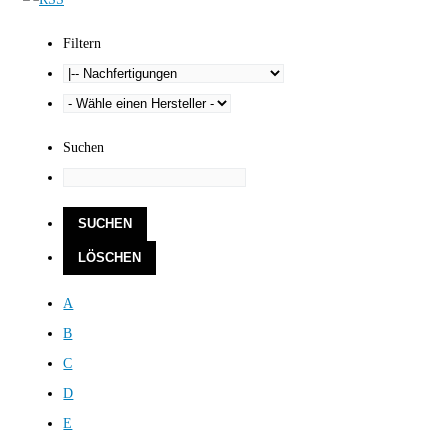
Filtern
Suchen
A
B
C
D
E