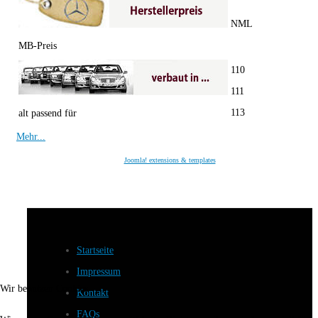
NML
MB-Preis
110
111
113
alt passend für
Mehr...
Joomla! extensions & templates
Startseite
Impressum
Wir benutzen Cookies
Kontakt
FAQs