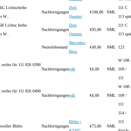
6G Lichtscheibe
Dirk
111 C
Nachfertigungen
€
100,00
NML
ts W...
Quenter
113 spä
6R Lichtsc heibe
Dirk
111 C
Nachfertigungen
€
95,00
NML
ts W...
Quenter
113 spä
Mercedes-
Neuteilebestand
€
49,00
NML
123
Benz
W 108 
rechts für 111 826 0390
Nachfertigungen
vdh
€
6,00
NML
109 /
111
W 108 
rechts für 111 826 0490
Nachfertigungen
vdh
€
6,00
NML
109 /
111
114 /
Rhibo /
115
hweller Rhibo
Nachfertigungen
€
75,00
NML
KTHÜ
Strich-