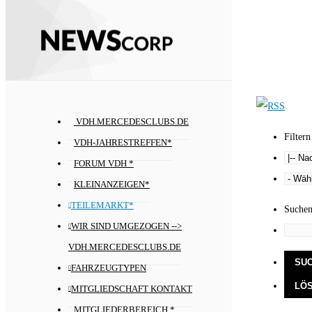
VDH.MERCEDESCLUBS.DE
Filtern
VDH-JAHRESTREFFEN*
FORUM VDH *
KLEINANZEIGEN*
TEILEMARKT*
Suche
WIR SIND UMGEZOGEN -->
VDH.MERCEDESCLUBS.DE
FAHRZEUGTYPEN
MITGLIEDSCHAFT KONTAKT
MITGLIEDERBEREICH *