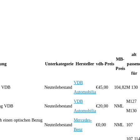
alt
MB-
ung
Unterkategorie
Hersteller
vdh-Preis
passen
Preis
für
VDB
ung VDB
Neuteilebestand
€
45,00
104,82
M 130
Automobilia
VDB
M127
gung VDB
Neuteilebestand
€
20,00
NML
Automobilia
M130
 einen optischen Bezug
Mercedes-
Neuteilebestand
€
0,00
NML
107
Benz
107 11