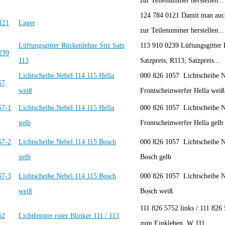
zur Teilenummer herstellen...
124 784 0121 Damit man auch
Lager
zur Teilenummer herstellen...
Lüftungsgitter Rückenlehne Sitz Satz
113 910 0239 Lüftungsgitter 
113
Satzpreis; R113; Satzpreis...
Lichtscheibe Nebel 114 115 Hella
000 826 1057 Lichtscheibe N
weiß
Frontscheinwerfer Hella weiß
Lichtscheibe Nebel 114 115 Hella
000 826 1057 Lichtscheibe N
gelb
Frontscheinwerfer Hella gelb
Lichtscheibe Nebel 114 115 Bosch
000 826 1057 Lichtscheibe N
gelb
Bosch gelb
Lichtscheibe Nebel 114 115 Bosch
000 826 1057 Lichtscheibe N
weiß
Bosch weiß
111 826 5752 links / 111 826 
Lichtfenster roter Blinker 111 / 113
zum Einkleben W 111...