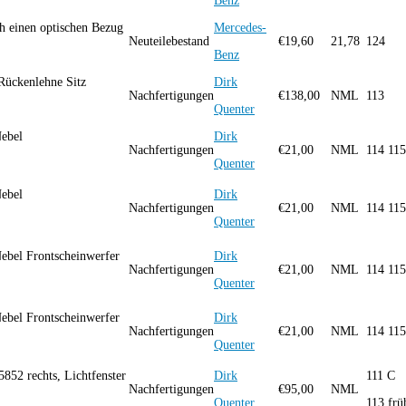
Benz
 einen optischen Bezug
Mercedes-
Neuteilebestand
€
19,60
21,78
124
Benz
Rückenlehne Sitz
Dirk
Nachfertigungen
€
138,00
NML
113
Quenter
ebel
Dirk
Nachfertigungen
€
21,00
NML
114 115
Quenter
ebel
Dirk
Nachfertigungen
€
21,00
NML
114 115
Quenter
ebel Frontscheinwerfer
Dirk
Nachfertigungen
€
21,00
NML
114 115
Quenter
ebel Frontscheinwerfer
Dirk
Nachfertigungen
€
21,00
NML
114 115
Quenter
5852 rechts, Lichtfenster
Dirk
111 C
Nachfertigungen
€
95,00
NML
Quenter
113 frü