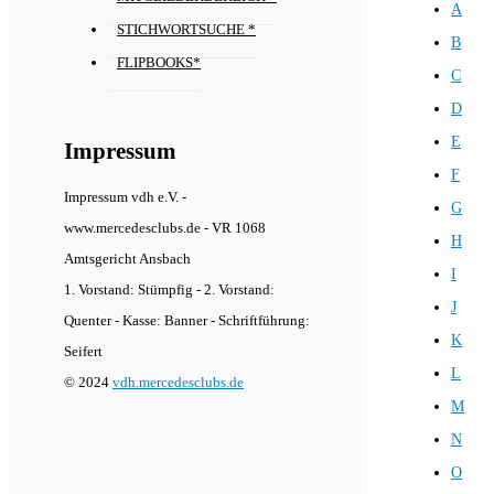
A
STICHWORTSUCHE *
B
FLIPBOOKS*
C
D
E
Impressum
F
Impressum vdh e.V. -
G
www.mercedesclubs.de - VR 1068
H
Amtsgericht Ansbach
I
1. Vorstand: Stümpfig - 2. Vorstand:
J
Quenter - Kasse: Banner - Schriftführung:
K
Seifert
L
© 2024
vdh.mercedesclubs.de
M
N
O