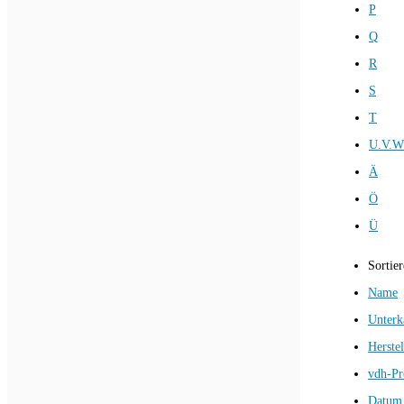
P
Q
R
S
T
U.V.W
Ä
Ö
Ü
Sortie
Name
Unterk
Herstel
vdh-Pr
Datum