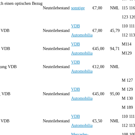
h einen optischen Bezug
Neuteilebestand
sonstige
€
7,00
NML
115 116
123 12
VDB
110 111
ng VDB
Neuteilebestand
€
7,00
45,79
Automobilia
112 113
VDB
M114
ng VDB
Neuteilebestand
€
45,00
94,71
Automobilia
M129
VDB
igung VDB
Neuteilebestand
€
12,00
NML
Automobilia
M 127
VDB
M 129
ung VDB
Neuteilebestand
€
45,00
95,00
Automobilia
M 130
M 189
VDB
110 111
ng VDB
Neuteilebestand
€
5,50
NML
Automobilia
112 113
Mercedes-
108 10