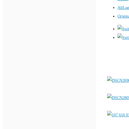
AltLag
Origin