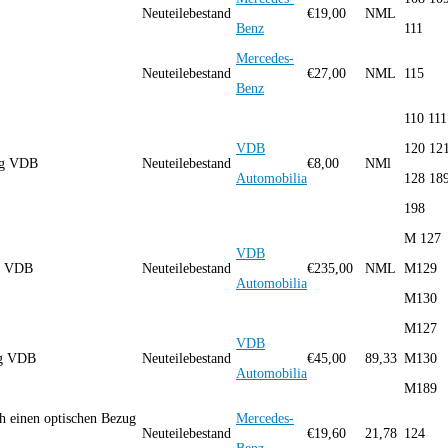
Neuteilebestand
€
19,00
NML
Benz
111
Mercedes-
Neuteilebestand
€
27,00
NML
115
Benz
110 111
VDB
120 12
ng VDB
Neuteilebestand
€
8,00
NMl
Automobilia
128 18
198
M 127
VDB
ng VDB
Neuteilebestand
€
235,00
NML
M129
Automobilia
M130
M127
VDB
ng VDB
Neuteilebestand
€
45,00
89,33
M130
Automobilia
M189
 einen optischen Bezug
Mercedes-
Neuteilebestand
€
19,60
21,78
124