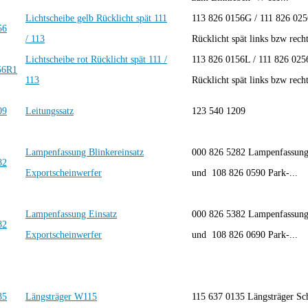
Lichtscheibe gelb Rücklicht spät 111
113 826 0156G / 111 826 025
/ 113
Rücklicht spät links bzw rech
Lichtscheibe rot Rücklicht spät 111 /
113 826 0156L / 111 826 025
113
Rücklicht spät links bzw rech
Leitungssatz
123 540 1209
Lampenfassung Blinkereinsatz
000 826 5282 Lampenfassung 
Exportscheinwerfer
und 108 826 0590 Park-...
Lampenfassung Einsatz
000 826 5382 Lampenfassung 
Exportscheinwerfer
und 108 826 0690 Park-...
Längsträger W115
115 637 0135 Längsträger Sc