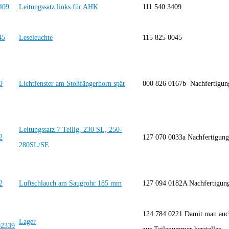
Leitungssatz links für AHK
111 540 3409
Leseleuchte
115 825 0045
Lichtfenster am Stoßfängerhorn spät
000 826 0167b Nachfertigu
Leitungssatz 7 Teilig, 230 SL, 250-
127 070 0033a Nachfertigu
280SL/SE
Luftschlauch am Saugrohr 185 mm
127 094 0182A Nachfertigu
124 784 0221 Damit man auch
Lager