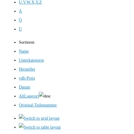
U.V.W.X.Y.Z
Ä
Ö
Ü
Sortieren
Name
Unterkategorie
Hersteller
vdh-Preis
Datum
AltLagerort
Original-Teilenummer