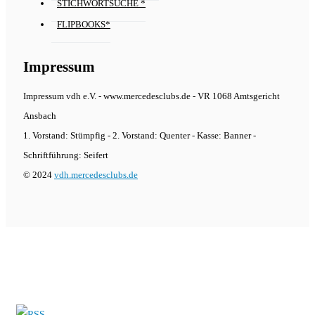
STICHWORTSUCHE *
FLIPBOOKS*
Impressum
Impressum vdh e.V. - www.mercedesclubs.de - VR 1068 Amtsgericht
Ansbach
1. Vorstand: Stümpfig - 2. Vorstand: Quenter - Kasse: Banner -
Schriftführung: Seifert
© 2024
vdh.mercedesclubs.de