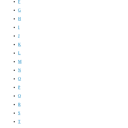
F
G
H
I
J
K
L
M
N
O
P
Q
R
S
T