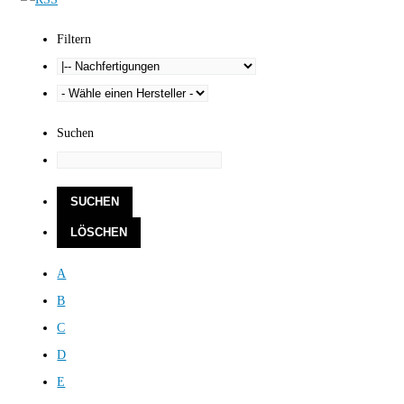
Filtern
Suchen
A
B
C
D
E