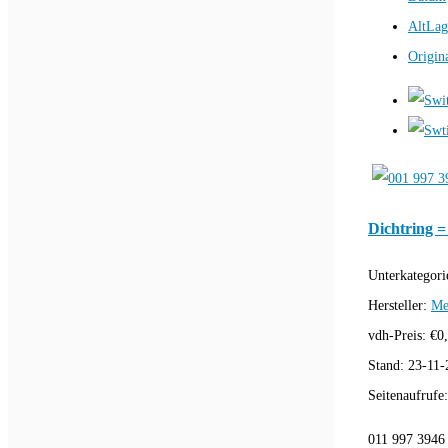
AltLag
Origin
Dichtring =
Unterkategori
Hersteller:
Me
vdh-Preis:
€
0
Stand:
23-11-
Seitenaufrufe
011 997 3946 