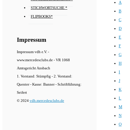
A
STICHWORTSUCHE *
B
FLIPBOOKS*
C
D
E
Impressum
F
Impressum vdh e.V. -
G
www.mercedesclubs.de - VR 1068
H
Amtsgericht Ansbach
I
1. Vorstand: Stümpfig - 2. Vorstand:
J
Quenter - Kasse: Banner - Schriftführung:
K
Seifert
L
© 2024
vdh.mercedesclubs.de
M
N
O