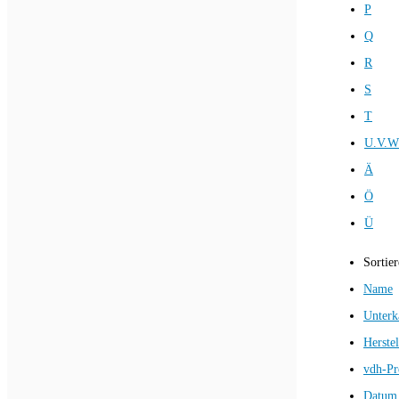
P
Q
R
S
T
U.V.W
Ä
Ö
Ü
Sortie
Name
Unterk
Herstel
vdh-Pr
Datum