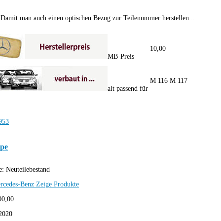
Damit man auch einen optischen Bezug zur Teilenummer herstellen...
10,00
MB-Preis
M 116 M 117
alt passend für
ppe
e:
Neuteilebestand
rcedes-Benz
Zeige Produkte
00,00
2020