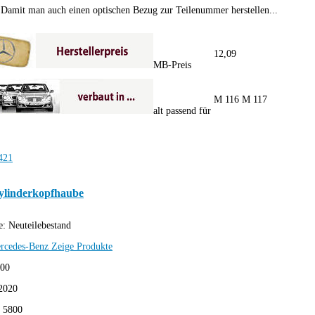
Damit man auch einen optischen Bezug zur Teilenummer herstellen...
12,09
MB-Preis
M 116 M 117
alt passend für
ylinderkopfhaube
e:
Neuteilebestand
rcedes-Benz
Zeige Produkte
,00
2020
:
5800