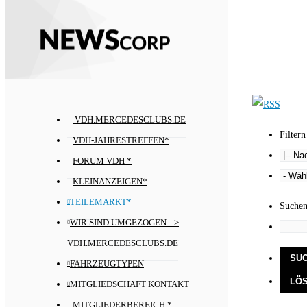
VDH.MERCEDESCLUBS.DE
Filtern
VDH-JAHRESTREFFEN*
FORUM VDH *
KLEINANZEIGEN*
TEILEMARKT*
Suche
WIR SIND UMGEZOGEN -->
VDH.MERCEDESCLUBS.DE
FAHRZEUGTYPEN
MITGLIEDSCHAFT KONTAKT
MITGLIEDERBEREICH *