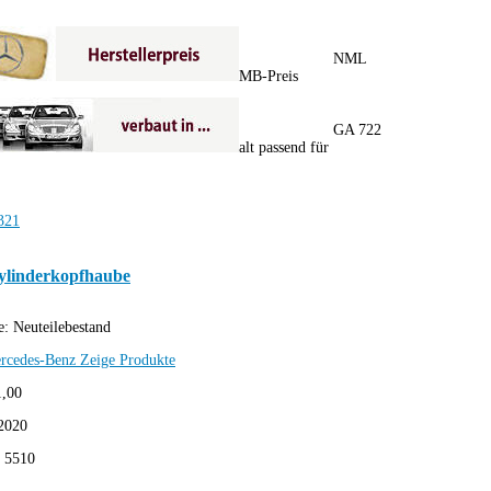
NML
MB-Preis
GA 722
alt passend für
ylinderkopfhaube
e:
Neuteilebestand
rcedes-Benz
Zeige Produkte
1,00
2020
:
5510