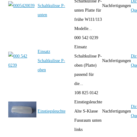
Schaltkulisse P-
Dir
Schaltkulisse P-
Nachfertigungen
unten Platte für
Que
unten
frühe W111/113
Modelle...
000 542 0239
Einsatz
Einsatz
Schaltkulisse P-
Dir
Schaltkulisse P-
Nachfertigungen
oben (Platte)
Que
oben
passend für
die...
108 825 0142
Einstiegsleuchte
Dir
Einstiegsleuchte
Alte S-Klasse
Nachfertigungen
Que
Fussraum unten
links