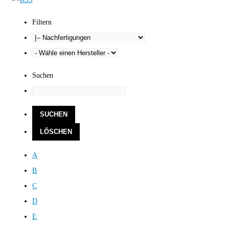
Filtern
Suchen
A
B
C
D
E