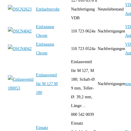
127 010 0370 b
VD
Entluefterrohr
Nachfertigung
Neuteilebestand
Aut
VDB
Einfassung
VD
110 723 0624a
Nachfertigungen
Chrom
Aut
Einfassung
VD
110 723 0524a
Nachfertigungen
Chrom
Aut
Einlassventil
für M 127, M
Einlassventil
180; Schaft-Ø:
für M 127 M
Nachfertigungen
son
9 mm, Teller-
180
Ø: 39,2 mm,
Länge:...
000 542 0039
Einsatz
Einsatz