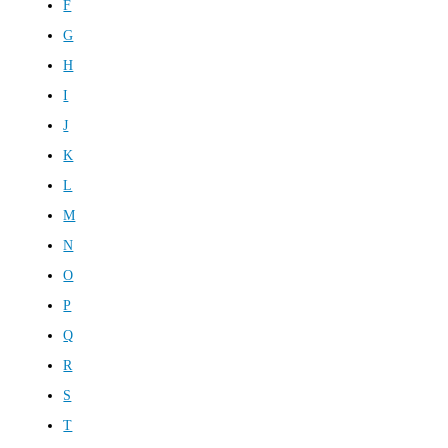
F
G
H
I
J
K
L
M
N
O
P
Q
R
S
T