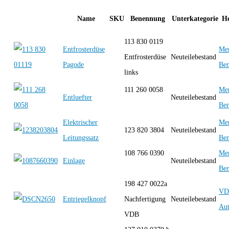
Name
SKU
Benennung
Unterkategorie
He
113 830 0119
Entfrosterdüse
Mer
Entfrosterdüse
Neuteilebestand
Pagode
Be
links
111 260 0058
Mer
Entluefter
Neuteilebestand
Be
Elektrischer
Mer
123 820 3804
Neuteilebestand
Leitungssatz
Be
108 766 0390
Mer
Einlage
Neuteilebestand
Be
198 427 0022a
VD
Entriegelknopf
Nachfertigung
Neuteilebestand
Aut
VDB