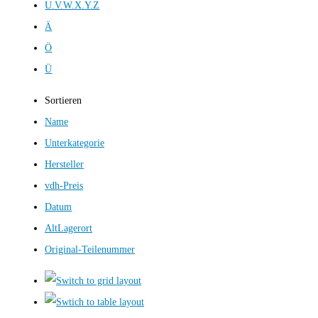
U.V.W.X.Y.Z
Ä
Ö
Ü
Sortieren
Name
Unterkategorie
Hersteller
vdh-Preis
Datum
AltLagerort
Original-Teilenummer