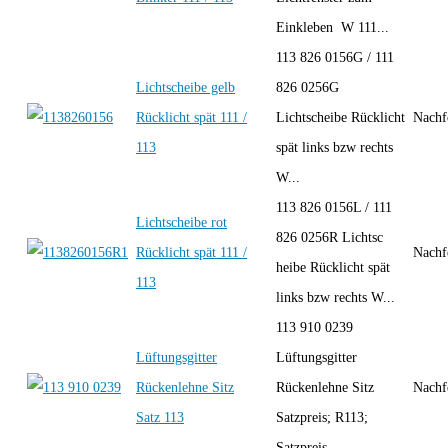
Einkleben W 111...
113 826 0156G / 111
Lichtscheibe gelb
826 0256G
Rücklicht spät 111 /
Lichtscheibe Rücklicht
Nachf
113
spät links bzw rechts
W...
113 826 0156L / 111
Lichtscheibe rot
826 0256R Lichtsc
Rücklicht spät 111 /
Nachf
heibe Rücklicht spät
113
links bzw rechts W...
113 910 0239
Lüftungsgitter
Lüftungsgitter
Rückenlehne Sitz
Rückenlehne Sitz
Nachf
Satz 113
Satzpreis; R113;
Satzpreis...