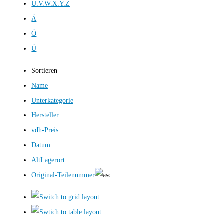
U.V.W.X.Y.Z
Ä
Ö
Ü
Sortieren
Name
Unterkategorie
Hersteller
vdh-Preis
Datum
AltLagerort
Original-Teilenummer