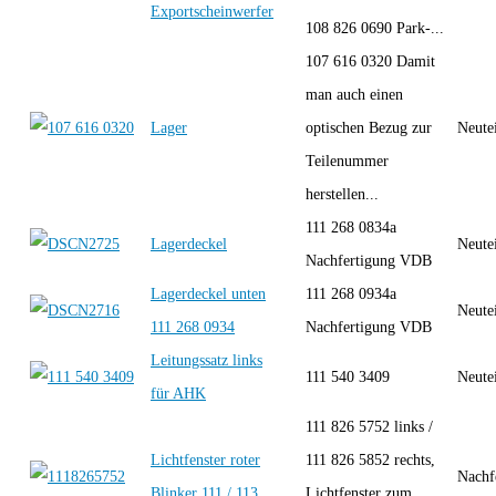
Exportscheinwerfer
108 826 0690 Park-...
107 616 0320 Damit
man auch einen
Lager
optischen Bezug zur
Neute
Teilenummer
herstellen...
111 268 0834a
Lagerdeckel
Neute
Nachfertigung VDB
Lagerdeckel unten
111 268 0934a
Neute
111 268 0934
Nachfertigung VDB
Leitungssatz links
111 540 3409
Neute
für AHK
111 826 5752 links /
Lichtfenster roter
111 826 5852 rechts,
Nachf
Blinker 111 / 113
Lichtfenster zum