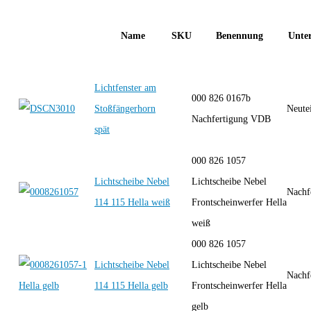
Name
SKU
Benennung
Unter
Lichtfenster am
000 826 0167b
Stoßfängerhorn
Neute
Nachfertigung VDB
spät
000 826 1057
Lichtscheibe Nebel
Lichtscheibe Nebel
Nachf
114 115 Hella weiß
Frontscheinwerfer Hella
weiß
000 826 1057
Lichtscheibe Nebel
Lichtscheibe Nebel
Nachf
114 115 Hella gelb
Frontscheinwerfer Hella
gelb