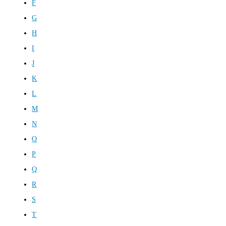
F
G
H
I
J
K
L
M
N
O
P
Q
R
S
T