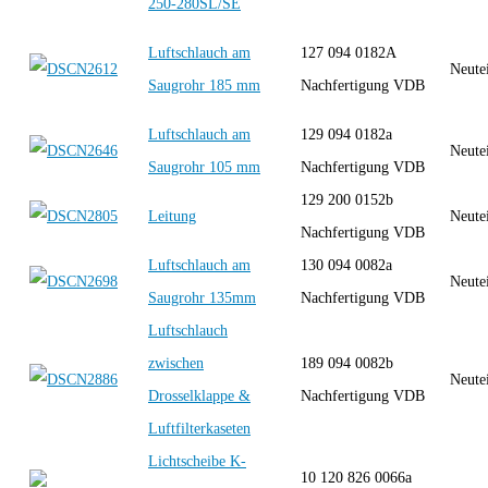
250-280SL/SE
Luftschlauch am
127 094 0182A
Neute
Saugrohr 185 mm
Nachfertigung VDB
Luftschlauch am
129 094 0182a
Neute
Saugrohr 105 mm
Nachfertigung VDB
129 200 0152b
Leitung
Neute
Nachfertigung VDB
Luftschlauch am
130 094 0082a
Neute
Saugrohr 135mm
Nachfertigung VDB
Luftschlauch
zwischen
189 094 0082b
Neute
Drosselklappe &
Nachfertigung VDB
Luftfilterkaseten
Lichtscheibe K-
10 120 826 0066a