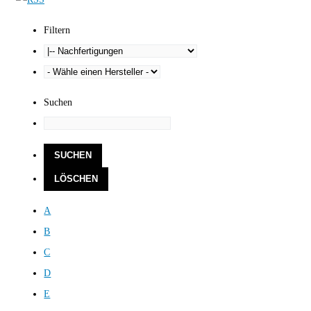
Filtern
Suchen
A
B
C
D
E