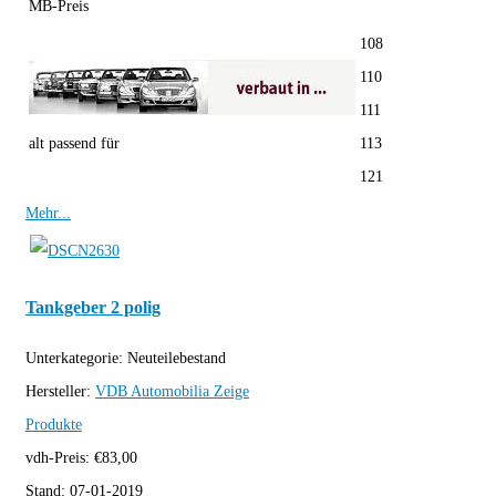
MB-Preis
108
110
111
alt passend für
113
121
Mehr...
Tankgeber 2 polig
Unterkategorie:
Neuteilebestand
Hersteller:
VDB Automobilia
Zeige
Produkte
vdh-Preis:
€
83,00
Stand:
07-01-2019