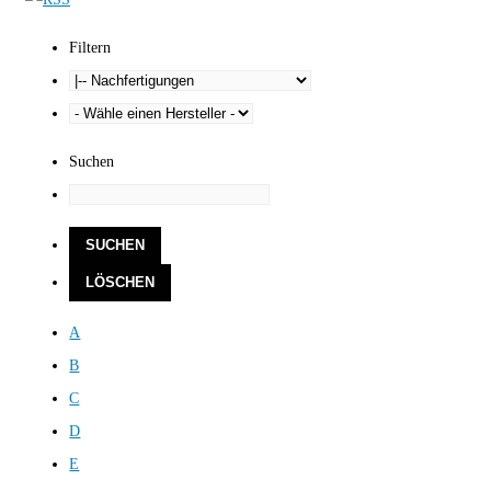
Filtern
Suchen
A
B
C
D
E