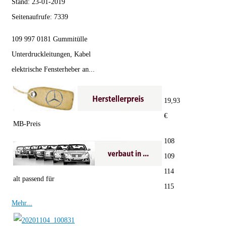
Stand:
23-01-2019
Seitenaufrufe:
7339
109 997 0181 Gummitülle
Unterdruckleitungen, Kabel
elektrische Fensterheber an...
19,93
€
MB-Preis
108
109
114
alt passend für
115
Mehr...