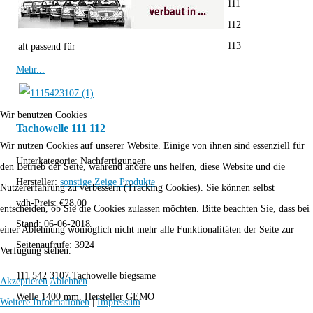
111
112
113
alt passend für
Mehr...
Wir benutzen Cookies
Tachowelle 111 112
Wir nutzen Cookies auf unserer Website. Einige von ihnen sind essenziell für
Unterkategorie:
Nachfertigungen
den Betrieb der Seite, während andere uns helfen, diese Website und die
Hersteller:
sonstige
Zeige Produkte
Nutzererfahrung zu verbessern (Tracking Cookies). Sie können selbst
vdh-Preis:
€
28,00
entscheiden, ob Sie die Cookies zulassen möchten. Bitte beachten Sie, dass bei
Stand:
06-06-2018
einer Ablehnung womöglich nicht mehr alle Funktionalitäten der Seite zur
Seitenaufrufe:
3924
Verfügung stehen.
111 542 3107 Tachowelle biegsame
Akzeptieren
Ablehnen
Welle 1400 mm, Hersteller GEMO
Weitere Informationen
|
Impressum