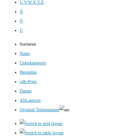
U.V.W.X.Y.Z
Ä
Ö
Ü
Sortieren
Name
Unterkategorie
Hersteller
vdh-Preis
Datum
AltLagerort
Original-Teilenummer