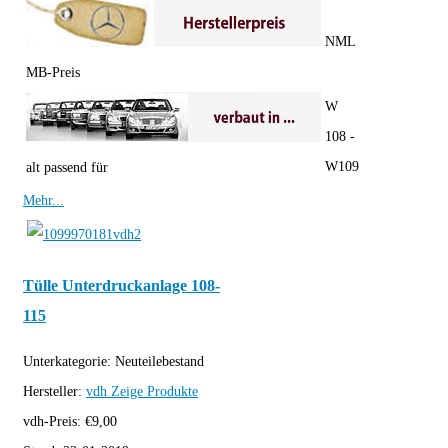
NML
MB-Preis
W
108 -
W109
alt passend für
Mehr...
Tülle Unterdruckanlage 108-
115
Unterkategorie:
Neuteilebestand
Hersteller:
vdh
Zeige Produkte
vdh-Preis:
€
9,00