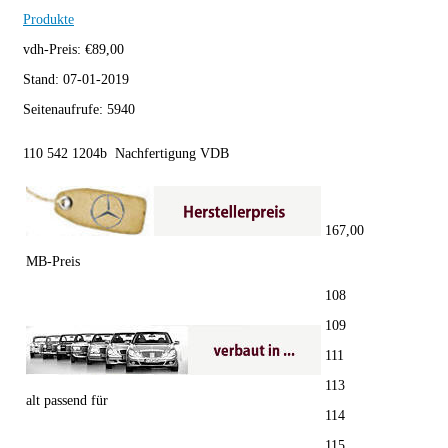
Produkte
vdh-Preis:
€
89,00
Stand:
07-01-2019
Seitenaufrufe:
5940
110 542 1204b Nachfertigung VDB
167,00
MB-Preis
108
109
111
113
alt passend für
114
115