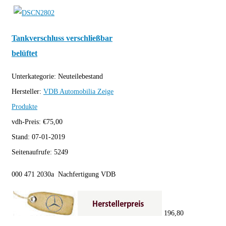
Tankverschluss verschließbar
belüftet
Unterkategorie:
Neuteilebestand
Hersteller:
VDB Automobilia
Zeige
Produkte
vdh-Preis:
€
75,00
Stand:
07-01-2019
Seitenaufrufe:
5249
000 471 2030a Nachfertigung VDB
196,80