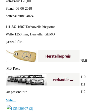
vdh-Preis:
€
26,00
Stand:
06-06-2018
Seitenaufrufe:
4024
111 542 1607 Tachowelle biegsame
Welle 1250 mm, Hersteller GEMO
passend für...
NML
MB-Preis
110
111
112
alt passend für
Mehr...