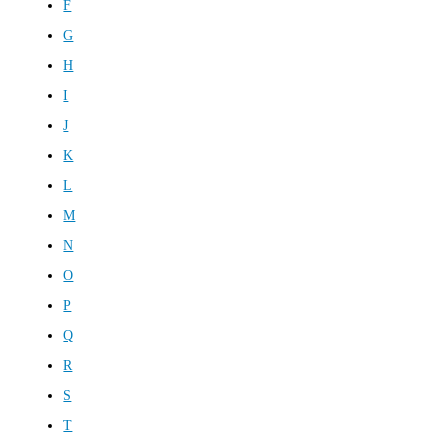
F
G
H
I
J
K
L
M
N
O
P
Q
R
S
T