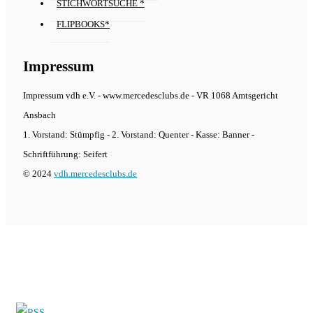
STICHWORTSUCHE *
FLIPBOOKS*
Impressum
Impressum vdh e.V. - www.mercedesclubs.de - VR 1068 Amtsgericht
Ansbach
1. Vorstand: Stümpfig - 2. Vorstand: Quenter - Kasse: Banner -
Schriftführung: Seifert
© 2024
vdh.mercedesclubs.de