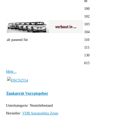
M
100
102
103
104
alt passend für
110
115
130
615
Mehr...
Tankgerät Vorratsgeber
Unterkategorie:
Neuteilebestand
Hersteller:
VDB Automobilia
Zeige