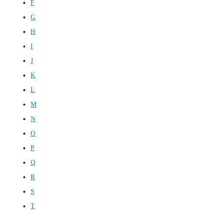
F
G
H
I
J
K
L
M
N
O
P
Q
R
S
T