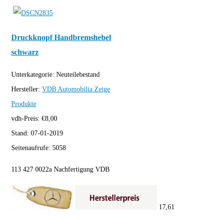
Druckknopf Handbremshebel
schwarz
Unterkategorie:
Neuteilebestand
Hersteller:
VDB Automobilia
Zeige
Produkte
vdh-Preis:
€
8,00
Stand:
07-01-2019
Seitenaufrufe:
5058
113 427 0022a Nachfertigung VDB
17,61