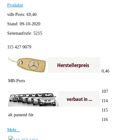
Produkte
vdh-Preis:
€
0,40
Stand:
09-10-2020
Seitenaufrufe:
5215
115 427 0079
0,46
MB-Preis
107
114
115
alt passend für
116
Mehr...