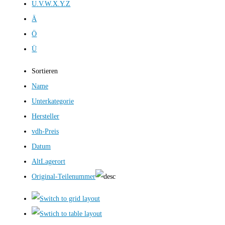
U.V.W.X.Y.Z
Ä
Ö
Ü
Sortieren
Name
Unterkategorie
Hersteller
vdh-Preis
Datum
AltLagerort
Original-Teilenummer