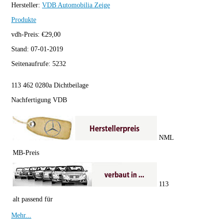
Hersteller:
VDB Automobilia
Zeige
Produkte
vdh-Preis:
€
29,00
Stand:
07-01-2019
Seitenaufrufe:
5232
113 462 0280a Dichtbeilage
Nachfertigung VDB
NML
MB-Preis
113
alt passend für
Mehr...