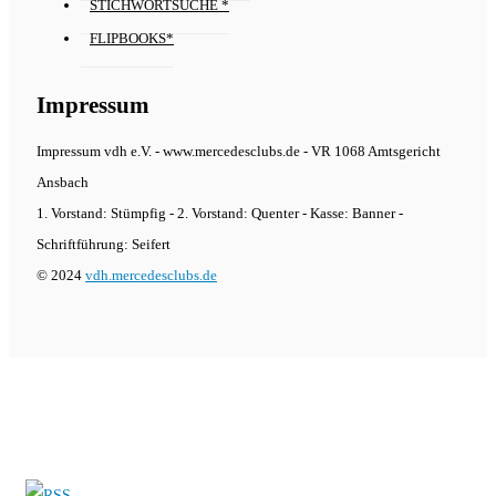
STICHWORTSUCHE *
FLIPBOOKS*
Impressum
Impressum vdh e.V. - www.mercedesclubs.de - VR 1068 Amtsgericht
Ansbach
1. Vorstand: Stümpfig - 2. Vorstand: Quenter - Kasse: Banner -
Schriftführung: Seifert
© 2024
vdh.mercedesclubs.de