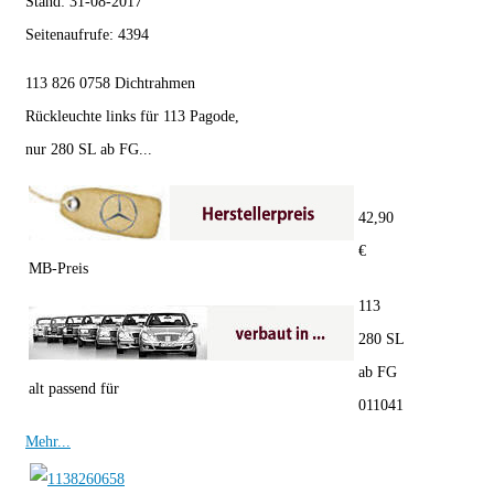
Stand:
31-08-2017
Seitenaufrufe:
4394
113 826 0758 Dichtrahmen
Rückleuchte links für 113 Pagode,
nur 280 SL ab FG...
42,90
€
MB-Preis
113
280 SL
ab FG
alt passend für
011041
Mehr...