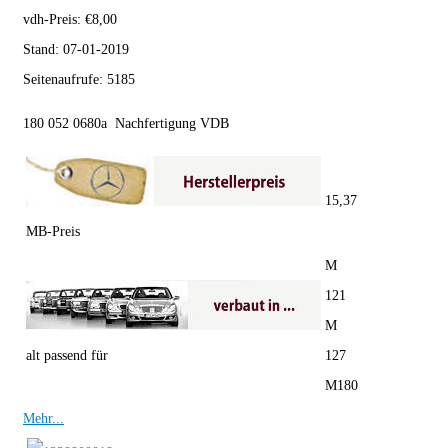
vdh-Preis:
€
8,00
Stand:
07-01-2019
Seitenaufrufe:
5185
180 052 0680a Nachfertigung VDB
15,37
MB-Preis
M
121
M
alt passend für
127
M180
Mehr...