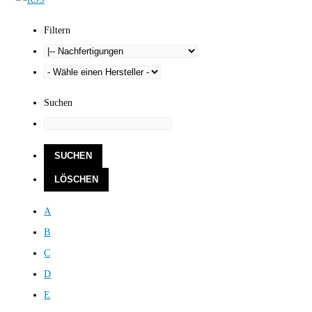
Filtern
Suchen
A
B
C
D
E