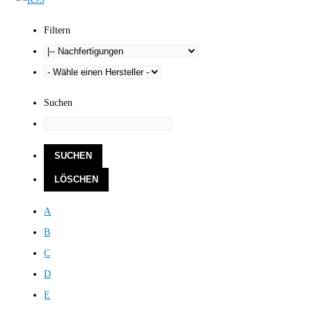
Filtern
Suchen
A
B
C
D
E