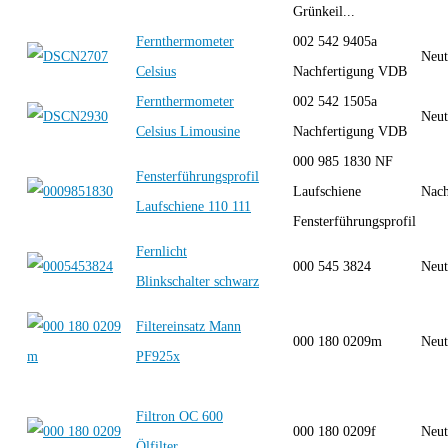
Grünkeil...
Fernthermometer
002 542 9405a
Neut
Celsius
Nachfertigung VDB
Fernthermometer
002 542 1505a
Neut
Celsius Limousine
Nachfertigung VDB
000 985 1830 NF
Fensterführungsprofil
Laufschiene
Nach
Laufschiene 110 111
Fensterführungsprofil
Fernlicht
000 545 3824
Neut
Blinkschalter schwarz
Filtereinsatz Mann
000 180 0209m
Neut
PF925x
Filtron OC 600
000 180 0209f
Neut
Ölfilter