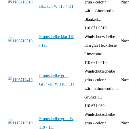
grün / color /
Nach
Blaukeil W 110 / 111
wärmedämmend mit
Blaukeil...
110 671 0510
Frontscheibe klar 110
Windschutzscheibe
Nach
/ 111
Klarglas Heckflosse
Limousine
110 671 0410
Windschutzscheibe
Frontscheibe grün
grün / color /
Nach
Grünkeil W 110 / 111
wärmedämmend mit
Grünkeil...
110 671 030
Windschutzscheibe
Frontscheibe grün W
grün / color /
Nach
110 / 111