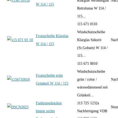
Klarglas Verbundglas
Nach
W 114 / 115
Retrolunas W 114 /
115...
115 671 0110
Windschutzscheibe
Frontscheibe Klarglas
Klarglas Sekurit
Nach
W 114 / 115
(St.Gobain) W 114 /
115...
115 671 0010
Windschutzscheibe
Frontscheibe grün
grün / color /
Nach
Grünkeil W 114 / 115
wärmedämmend mit
Grünkeil...
Fuehrungsbacken
113 725 1232a
Neut
hinten rechts
Nachfertigung VDB