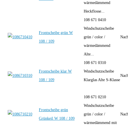
wärmedämmend
Heckflosse...
108 671 0410
Windschutzscheibe
Frontscheibe grün W
grün / color /
Nach
108 / 109
wärmedämmend
Alte...
108 671 0310
Frontscheibe klar W
Windschutzscheibe
Nach
108 / 109
Klarglas Alte S-Klasse
108 671 0210
Windschutzscheibe
Frontscheibe grün
grün / color /
Nach
Grünkeil W 108 / 109
wärmedämmend mit