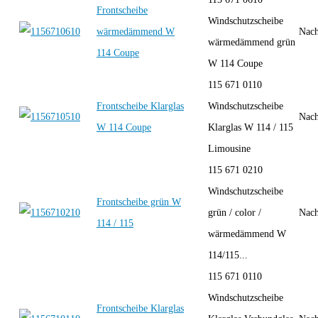
Frontscheibe
Windschutzscheibe
wärmedämmend W
Nach
wärmedämmend grün
114 Coupe
W 114 Coupe
115 671 0110
Frontscheibe Klarglas
Windschutzscheibe
Nach
W 114 Coupe
Klarglas W 114 / 115
Limousine
115 671 0210
Windschutzscheibe
Frontscheibe grün W
grün / color /
Nach
114 / 115
wärmedämmend W
114/115...
115 671 0110
Windschutzscheibe
Frontscheibe Klarglas