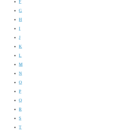
F
G
H
I
J
K
L
M
N
O
P
Q
R
S
T