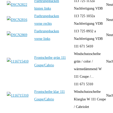
Fuehrungsbacken
113 725 1132a
Neut
hinten links
Nachfertigung VDB
Fuehrungsbacken
113 725 1032a
Neut
vorne rechts
Nachfertigung VDB
Fuehrungsbacken
113 725 0932 a
Neut
vorne links
Nachfertigung VDB
111 671 5410
Windschutzscheibe
Frontscheibe grün 111
grün / color /
Nach
Coupe/Cabrio
wärmedämmend W
111 Coupe /...
111 671 5310
Frontscheibe klar 111
Windschutzscheibe
Nach
Coupe/Cabrio
Klarglas W 111 Coupe
/ Cabriolet