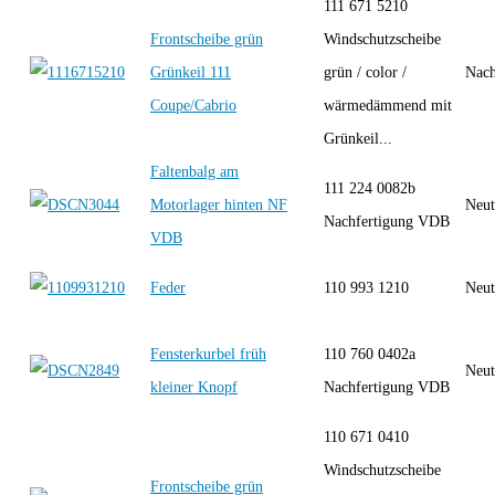
111 671 5210
Frontscheibe grün
Windschutzscheibe
Grünkeil 111
grün / color /
Nach
Coupe/Cabrio
wärmedämmend mit
Grünkeil...
Faltenbalg am
111 224 0082b
Motorlager hinten NF
Neut
Nachfertigung VDB
VDB
Feder
110 993 1210
Neut
Fensterkurbel früh
110 760 0402a
Neut
kleiner Knopf
Nachfertigung VDB
110 671 0410
Windschutzscheibe
Frontscheibe grün