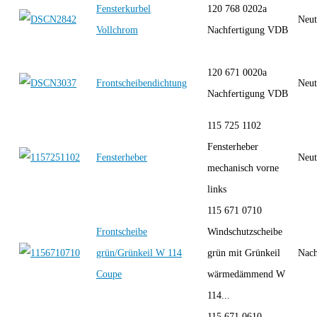
Fensterkurbel
120 768 0202a
Neut
Vollchrom
Nachfertigung VDB
120 671 0020a
Frontscheibendichtung
Neut
Nachfertigung VDB
115 725 1102
Fensterheber
Fensterheber
Neut
mechanisch vorne
links
115 671 0710
Frontscheibe
Windschutzscheibe
grün/Grünkeil W 114
grün mit Grünkeil
Nach
Coupe
wärmedämmend W
114...
115 671 0610