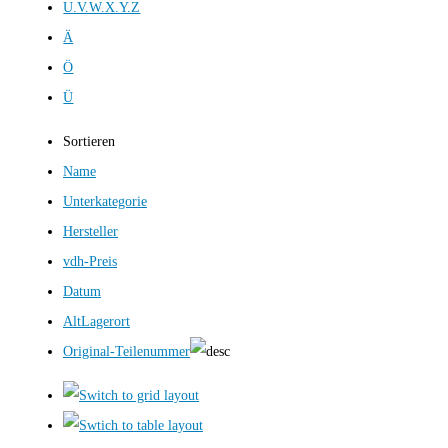
U.V.W.X.Y.Z
Ä
Ö
Ü
Sortieren
Name
Unterkategorie
Hersteller
vdh-Preis
Datum
AltLagerort
Original-Teilenummer