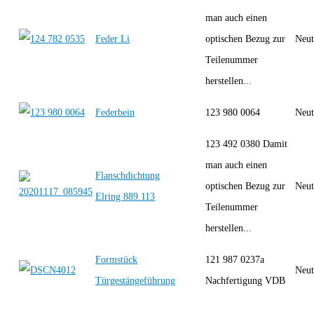
man auch einen
Feder Li
optischen Bezug zur
Neut
Teilenummer
herstellen...
Federbein
123 980 0064
Neut
123 492 0380 Damit
man auch einen
Flanschdichtung
optischen Bezug zur
Neut
Elring 889.113
Teilenummer
herstellen...
Formstück
121 987 0237a
Neut
Türgestängeführung
Nachfertigung VDB