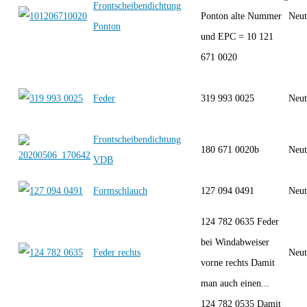
Frontscheibendichtung
Ponton alte Nummer
Neut
Ponton
und EPC = 10 121
671 0020
Feder
319 993 0025
Neut
Frontscheibendichtung
180 671 0020b
Neut
VDB
Formschlauch
127 094 0491
Neut
124 782 0635 Feder
bei Windabweiser
Feder rechts
Neut
vorne rechts Damit
man auch einen...
124 782 0535 Damit