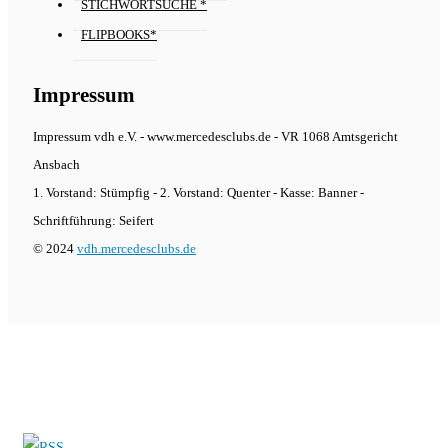
STICHWORTSUCHE *
FLIPBOOKS*
Impressum
Impressum vdh e.V. - www.mercedesclubs.de - VR 1068 Amtsgericht
Ansbach
1. Vorstand: Stümpfig - 2. Vorstand: Quenter - Kasse: Banner -
Schriftführung: Seifert
© 2024
vdh.mercedesclubs.de