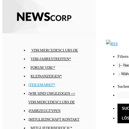
VDH.MERCEDESCLUBS.DE
Filtern
VDH-JAHRESTREFFEN*
FORUM VDH *
KLEINANZEIGEN*
TEILEMARKT*
Suche
WIR SIND UMGEZOGEN -->
VDH.MERCEDESCLUBS.DE
FAHRZEUGTYPEN
MITGLIEDSCHAFT KONTAKT
MITGLIEDERBEREICH *