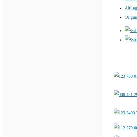
AltLag
Origin