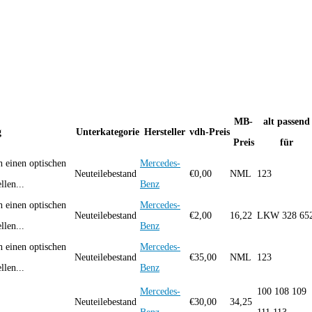
MB-
alt passend
g
Unterkategorie
Hersteller
vdh-Preis
Preis
für
 einen optischen
Mercedes-
Neuteilebestand
€
0,00
NML
123
len...
Benz
 einen optischen
Mercedes-
Neuteilebestand
€
2,00
16,22
LKW 328 65
len...
Benz
 einen optischen
Mercedes-
Neuteilebestand
€
35,00
NML
123
len...
Benz
Mercedes-
100 108 109
Neuteilebestand
€
30,00
34,25