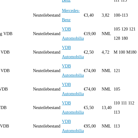
Benz
111 113
Mercedes-
Neuteilebestand
€
3,40
3,82
100-113
Benz
VDB
105 120 121
ng VDB
Neuteilebestand
€
19,00
NML
Automobilia
128 180
VDB
g VDB
Neuteilebestand
€
2,50
4,72
M 100 M180
Automobilia
VDB
g VDB
Neuteilebestand
€
74,00
NML
121
Automobilia
VDB
 VDB
Neuteilebestand
€
74,00
NML
105
Automobilia
VDB
110 111 112
g VDB
Neuteilebestand
€
5,50
13,40
Automobilia
113
VDB
ng VDB
Neuteilebestand
€
95,00
NML
113
Automobilia