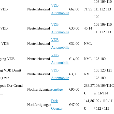
108 109 110
VDB
ng VDB
Neuteilebestand
€
62,00
71,95
111 112 113
Automobilia
120
VDB
108 109 110
ng VDB
Neuteilebestand
€
30,00
46,14
Automobilia
111 112 113
VDB
ng VDB
Neuteilebestand
€
32,00
NML
Automobilia
VDB
igung VDB
Neuteilebestand
€
14,00
NML
128 180
Automobilia
ung VDB Damit
VDB
105 120 121
Neuteilebestand
€
3,00
NML
g zur...
Automobilia
128 180
agode Der Grund
283,37
108/109/111C
Nachfertigungen
sonstige
€
96,00
...
€
u. Cb/114
Dirk
141,86
109 / 110 / 11
Nachfertigungen
€
47,00
Quenter
€
/ 112 / 113