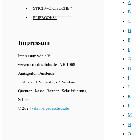
A
STICHWORTSUCHE *
B
FLIPBOOKS*
C
D
E
Impressum
F
Impressum vdh e.V. -
G
www.mercedesclubs.de - VR 1068
H
Amtsgericht Ansbach
I
1. Vorstand: Stümpfig - 2. Vorstand:
J
Quenter - Kasse: Banner - Schriftführung:
K
Seifert
L
© 2024
vdh.mercedesclubs.de
M
N
O