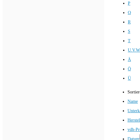
P
Q
R
S
T
U.V.W
Ä
Ö
Ü
Sortie
Name
Unterk
Herstel
vdh-Pr
Datum